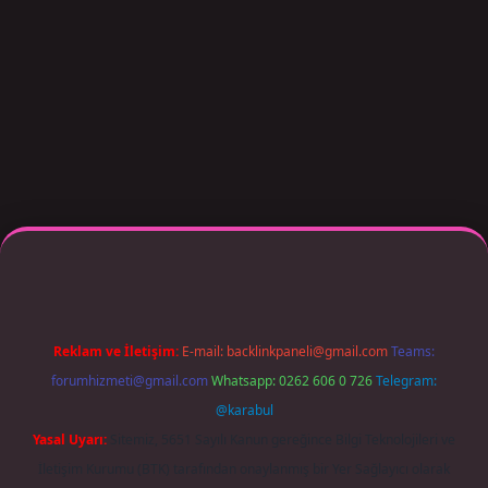
r giriş adresi güncellendi
betexper.xyz
m elexbet
Reklam ve İletişim:
E-mail:
backlinkpaneli@gmail.com
Teams:
forumhizmeti@gmail.com
Whatsapp: 0262 606 0 726
Telegram:
@karabul
Yasal Uyarı:
Sitemiz, 5651 Sayılı Kanun gereğince Bilgi Teknolojileri ve
İletişim Kurumu (BTK) tarafından onaylanmış bir Yer Sağlayıcı olarak