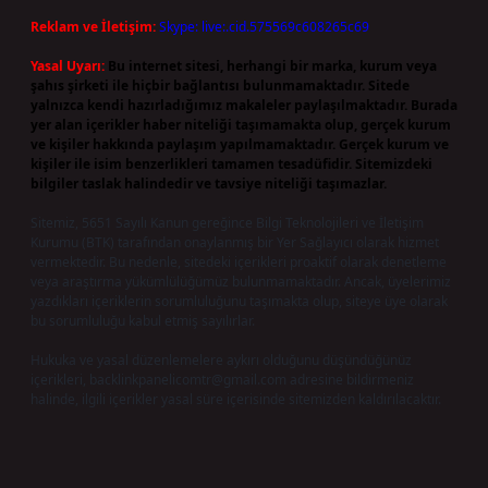
Reklam ve İletişim:
Skype: live:.cid.575569c608265c69
Yasal Uyarı:
Bu internet sitesi, herhangi bir marka, kurum veya
şahıs şirketi ile hiçbir bağlantısı bulunmamaktadır. Sitede
yalnızca kendi hazırladığımız makaleler paylaşılmaktadır. Burada
yer alan içerikler haber niteliği taşımamakta olup, gerçek kurum
ve kişiler hakkında paylaşım yapılmamaktadır. Gerçek kurum ve
kişiler ile isim benzerlikleri tamamen tesadüfidir. Sitemizdeki
bilgiler taslak halindedir ve tavsiye niteliği taşımazlar.
Sitemiz, 5651 Sayılı Kanun gereğince Bilgi Teknolojileri ve İletişim
Kurumu (BTK) tarafından onaylanmış bir Yer Sağlayıcı olarak hizmet
vermektedir. Bu nedenle, sitedeki içerikleri proaktif olarak denetleme
veya araştırma yükümlülüğümüz bulunmamaktadır. Ancak, üyelerimiz
yazdıkları içeriklerin sorumluluğunu taşımakta olup, siteye üye olarak
bu sorumluluğu kabul etmiş sayılırlar.
Hukuka ve yasal düzenlemelere aykırı olduğunu düşündüğünüz
içerikleri,
backlinkpanelicomtr@gmail.com
adresine bildirmeniz
halinde, ilgili içerikler yasal süre içerisinde sitemizden kaldırılacaktır.