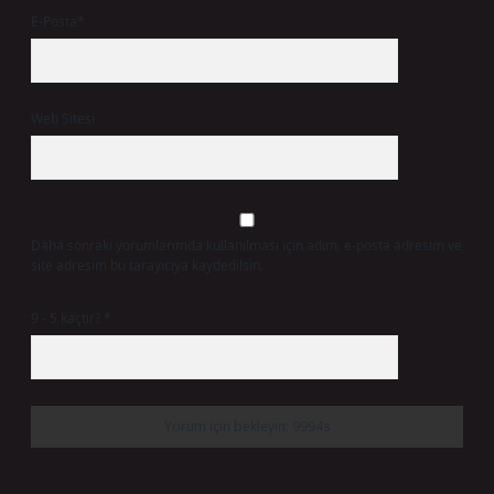
E-Posta*
Web Sitesi
Daha sonraki yorumlarımda kullanılması için adım, e-posta adresim ve
site adresim bu tarayıcıya kaydedilsin.
9 - 5 kaçtır?
*