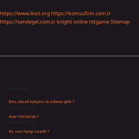
https://www.linct.org
https://komsufirin.com.tr
https://sendegel.com.tr
knight online
nttgame
Sitemap
Sidebar
Son Yazılar
Borç alacak bakiyesi ne anlama gelir ?
Ağustos 6, 2026
Avar’ı kim kurdu ?
Ağustos 4, 2026
94. sure hangi suredir ?
Ağustos 3, 2026