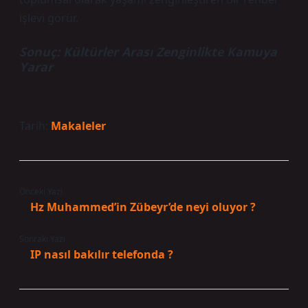
işlevi görür.
Sonuç: Kültürler Arası Zenginlikte Kamuya
Yarar
Tarih:
Makaleler
Önceki Yazı
Hz Muhammed’in Zübeyr’de neyi oluyor ?
Sonraki Yazı
IP nasıl bakılır telefonda ?