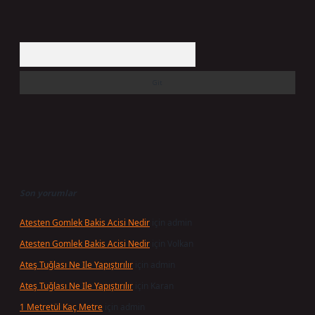
Arama
Son yorumlar
Atesten Gomlek Bakis Acisi Nedir
için
admin
Atesten Gomlek Bakis Acisi Nedir
için
Volkan
Ateş Tuğlası Ne Ile Yapıştırılır
için
admin
Ateş Tuğlası Ne Ile Yapıştırılır
için
Karan
1 Metretül Kaç Metre
için
admin