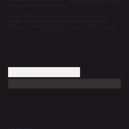
yazdıkları içeriklerin sorumluluğunu taşımakta olup, siteye üye olarak
bu sorumluluğu kabul etmiş sayılırlar.
Hukuka ve yasal düzenlemelere aykırı olduğunu düşündüğünüz
içerikleri,
backlinkpanelicomtr@gmail.com
adresine bildirmeniz
halinde, ilgili içerikler yasal süre içerisinde sitemizden kaldırılacaktır.
Arama
Son yorumlar