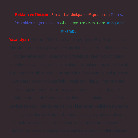
Reklam ve İletişim:
E-mail:
backlinkpaneli@gmail.com
Teams:
forumhizmeti@gmail.com
Whatsapp: 0262 606 0 726
Telegram:
@karabul
Yasal Uyarı:
Sitemiz, 5651 Sayılı Kanun gereğince Bilgi Teknolojileri ve
İletişim Kurumu (BTK) tarafından onaylanmış bir Yer Sağlayıcı olarak
hizmet vermektedir. Bu nedenle, sitedeki içerikleri proaktif olarak
denetleme veya araştırma yükümlülüğümüz bulunmamaktadır. Ancak,
üyelerimiz yazdıkları içeriklerin sorumluluğunu taşımakta olup, siteye
üye olarak bu sorumluluğu kabul etmiş sayılırlar. Bu internet sitesi,
herhangi bir marka, kurum veya şahıs şirketi ile hiçbir bağlantısı
bulunmamaktadır. Sitede yalnızca kendi hazırladığımız makaleler
paylaşılmaktadır. Burada yer alan içerikler haber niteliği taşımamakta
olup, gerçek kurum ve kişiler hakkında paylaşım yapılmamaktadır.
Gerçek kurum ve kişiler ile isim benzerlikleri tamamen tesadüfidir.
Sitemiz, kar amacı gütmeyen ve tamamen ücretsiz bir bilgi paylaşım