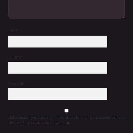
İsim*
E-Posta*
Web Sitesi
Daha sonraki yorumlarımda kullanılması için adım, e-posta adresim ve
site adresim bu tarayıcıya kaydedilsin.