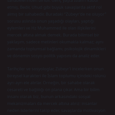
sahabelerinden biridir. Genç yaşta İslam’ı kabul
etmiş, Bedir, Uhud gibi büyük savaşlarda aktif rol
almış bir sahabedir. Buradaki “Zübeyr’de ne oluyor”
sorusu aslında onun yaşadığı olayları, yaptığı
eylemleri ve Hz Muhammed ile olan ilişkilerini
mercek altına almak demek. Burada bilimsel bir
yaklaşım, sadece metinleri okumakla kalmaz; aynı
zamanda toplumsal bağlamı, psikolojik dinamikleri
ve dönemin sosyo-politik yapısını da analiz eder.
Tarihçiler ve sosyologlar, Zübeyr’i incelerken onun
bireysel karakteri ile İslam toplumu içindeki rolünü
ayrı ayrı ele alırlar. Örneğin, bir sahabe olarak
cesareti ve bağlılığı ön plana çıkar. Ama bir bilim
insanı olarak biz, bunun arkasındaki sosyal
mekanizmaları da mercek altına alırız: insanlar
neden liderlerini takip eder, savaşlarda motivasyon