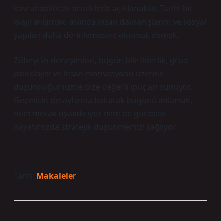
kavranabilecek örneklerle açıklanabilir. Tarihi bir
olayı anlamak, aslında insan davranışlarını ve sosyal
yapıları daha derinlemesine okumak demek.
Zübeyr’in deneyimleri, bugün bile liderlik, grup
psikolojisi ve insan motivasyonu üzerine
düşündüğümüzde bize değerli ipuçları sunuyor.
Geçmişin detaylarına bakarak bugünü anlamak,
hem merak uyandırıyor hem de gündelik
hayatımızda stratejik düşünmemizi sağlıyor.
Tarih:
Makaleler