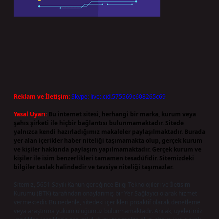
Reklam ve İletişim:
Skype: live:.cid.575569c608265c69
Yasal Uyarı:
Bu internet sitesi, herhangi bir marka, kurum veya
şahıs şirketi ile hiçbir bağlantısı bulunmamaktadır. Sitede
yalnızca kendi hazırladığımız makaleler paylaşılmaktadır. Burada
yer alan içerikler haber niteliği taşımamakta olup, gerçek kurum
ve kişiler hakkında paylaşım yapılmamaktadır. Gerçek kurum ve
kişiler ile isim benzerlikleri tamamen tesadüfidir. Sitemizdeki
bilgiler taslak halindedir ve tavsiye niteliği taşımazlar.
Sitemiz, 5651 Sayılı Kanun gereğince Bilgi Teknolojileri ve İletişim
Kurumu (BTK) tarafından onaylanmış bir Yer Sağlayıcı olarak hizmet
vermektedir. Bu nedenle, sitedeki içerikleri proaktif olarak denetleme
veya araştırma yükümlülüğümüz bulunmamaktadır. Ancak, üyelerimiz