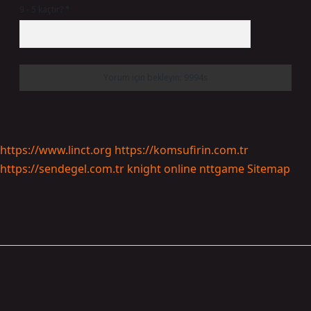
9 - 5 kaçtır?
*
https://www.linct.org
https://komsufirin.com.tr
https://sendegel.com.tr
knight online
nttgame
Sitemap
Sidebar