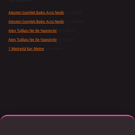
Atesten Gomlek Bakis Acisi Nedir
için
admin
Atesten Gomlek Bakis Acisi Nedir
için
Volkan
Ateş Tuğlası Ne Ile Yapıştırılır
için
admin
Ateş Tuğlası Ne Ile Yapıştırılır
için
Karan
1 Metretül Kaç Metre
için
admin
r giriş adresi güncellendi
betexper.xyz
m elexbet