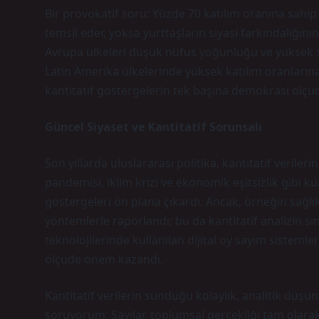
Bir provokatif soru: Yüzde 70 katılım oranına sahip
temsil eder, yoksa yurttaşların siyasi farkındalığını
Avrupa ülkeleri düşük nüfus yoğunluğu ve yüksek sivi
Latin Amerika ülkelerinde yüksek katılım oranlarına
kantitatif göstergelerin tek başına demokrasi ölçümü
Güncel Siyaset ve Kantitatif Sorunsalı
Son yıllarda uluslararası politika, kantitatif verile
pandemisi, iklim krizi ve ekonomik eşitsizlik gibi k
göstergeleri ön plana çıkardı. Ancak, örneğin sağlık 
yöntemlerle raporlandı; bu da kantitatif analizin sın
teknolojilerinde kullanılan dijital oy sayım sistemler
ölçüde önem kazandı.
Kantitatif verilerin sunduğu kolaylık, analitik düş
soruyorum: Sayılar, toplumsal gerçekliği tam olarak