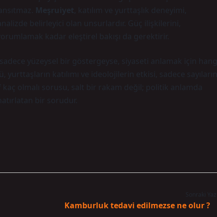
yansıtmaz.
Meşruiyet
,
katılım
ve yurttaşlık deneyimi,
lizde belirleyici olan unsurlardır. Güç ilişkilerini,
 yorumlamak kadar eleştirel bakışı da gerektirir.
i sadece yüzeysel bir göstergeyse, siyaseti anlamak için hang
, yurttaşların katılımı ve ideolojilerin etkisi, sadece sayıları
f kaç olmalı sorusu, salt bir rakam değil; politik anlamda
hatırlatan bir sorudur.
Sonraki Yaz
Kamburluk tedavi edilmezse ne olur ?