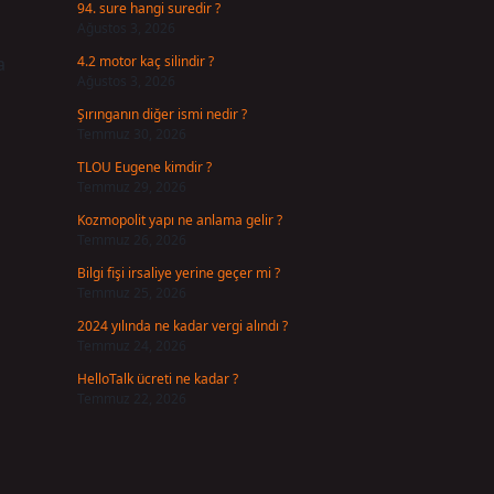
94. sure hangi suredir ?
Ağustos 3, 2026
a
4.2 motor kaç silindir ?
Ağustos 3, 2026
Şırınganın diğer ismi nedir ?
Temmuz 30, 2026
TLOU Eugene kimdir ?
Temmuz 29, 2026
Kozmopolit yapı ne anlama gelir ?
Temmuz 26, 2026
Bilgi fişi irsaliye yerine geçer mi ?
Temmuz 25, 2026
2024 yılında ne kadar vergi alındı ?
Temmuz 24, 2026
HelloTalk ücreti ne kadar ?
Temmuz 22, 2026