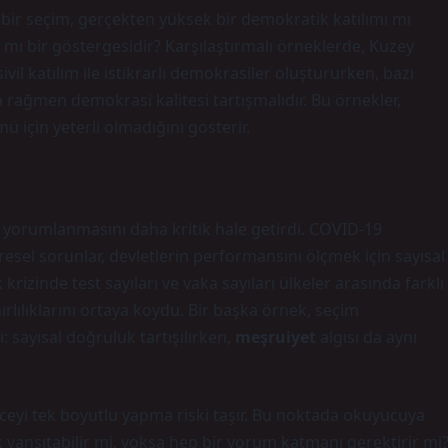
 bir seçim, gerçekten yüksek bir demokratik katılımı mı
n mı bir göstergesidir? Karşılaştırmalı örneklerde, Kuzey
l katılım ile istikrarlı demokrasiler oluştururken, bazı
 rağmen demokrasi kalitesi tartışmalıdır. Bu örnekler,
 için yeterli olmadığını gösterir.
rin yorumlanmasını daha kritik hale getirdi. COVID-19
üresel sorunlar, devletlerin performansını ölçmek için sayısal
krizinde test sayıları ve vaka sayıları ülkeler arasında farklı
ırlılıklarını ortaya koydu. Bir başka örnek, seçim
i: sayısal doğruluk tartışılırken,
meşruiyet
algısı da aynı
ünceyi tek boyutlu yapma riski taşır. Bu noktada okuyucuya
 yansıtabilir mi, yoksa hep bir yorum katmanı gerektirir mi