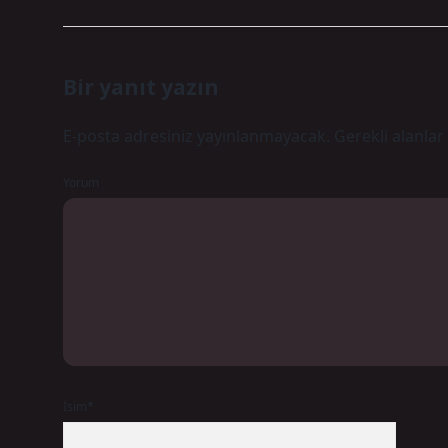
Bir yanıt yazın
E-posta adresiniz yayınlanmayacak.
Gerekli alanlar
Yorum
İsim*