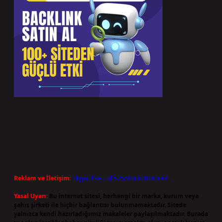
Reklam ve İletişim:
Skype: live:.cid.575569c608265c69
Yasal Uyarı:
Bu internet sitesi, herhangi bir marka, kurum veya
şahıs şirketi ile hiçbir bağlantısı bulunmamaktadır. Sitede
yalnızca kendi hazırladığımız makaleler paylaşılmaktadır. Burada