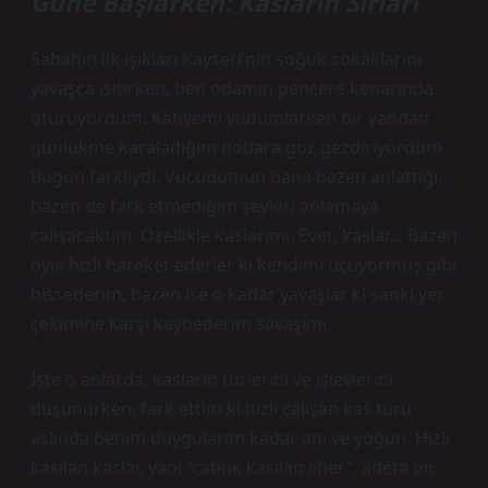
Güne Başlarken: Kasların Sırları
Sabahın ilk ışıkları Kayseri’nin soğuk sokaklarını
yavaşça ısıtırken, ben odamın pencere kenarında
oturuyordum. Kahvemi yudumlarken bir yandan
günlükme karaladığım notlara göz gezdiriyordum.
Bugün farklıydı. Vücudumun bana bazen anlattığı,
bazen de fark etmediğim şeyleri anlamaya
çalışacaktım. Özellikle kaslarımı. Evet, kaslar… Bazen
öyle hızlı hareket ederler ki kendimi uçuyormuş gibi
hissederim, bazen ise o kadar yavaşlar ki sanki yer
çekimine karşı kaybederim savaşımı.
İşte o anlarda, kasların türlerini ve işlevlerini
düşünürken, fark ettim ki hızlı çalışan kas türü
aslında benim duygularım kadar ani ve yoğun. Hızlı
kasılan kaslar, yani “çabuk kasılan lifler”, adeta bir