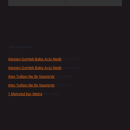
Son yorumlar
Atesten Gomlek Bakis Acisi Nedir
için
admin
Atesten Gomlek Bakis Acisi Nedir
için
Volkan
Ateş Tuğlası Ne Ile Yapıştırılır
için
admin
Ateş Tuğlası Ne Ile Yapıştırılır
için
Karan
1 Metretül Kaç Metre
için
admin