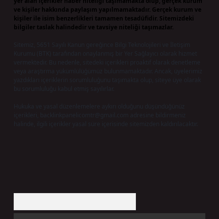
yer alan içerikler haber niteliği taşımamakta olup, gerçek kurum
ve kişiler hakkında paylaşım yapılmamaktadır. Gerçek kurum ve
kişiler ile isim benzerlikleri tamamen tesadüfidir. Sitemizdeki
bilgiler taslak halindedir ve tavsiye niteliği taşımazlar.
Sitemiz, 5651 Sayılı Kanun gereğince Bilgi Teknolojileri ve İletişim
Kurumu (BTK) tarafından onaylanmış bir Yer Sağlayıcı olarak hizmet
vermektedir. Bu nedenle, sitedeki içerikleri proaktif olarak denetleme
veya araştırma yükümlülüğümüz bulunmamaktadır. Ancak, üyelerimiz
yazdıkları içeriklerin sorumluluğunu taşımakta olup, siteye üye olarak
bu sorumluluğu kabul etmiş sayılırlar.
Hukuka ve yasal düzenlemelere aykırı olduğunu düşündüğünüz
içerikleri,
backlinkpanelicomtr@gmail.com
adresine bildirmeniz
halinde, ilgili içerikler yasal süre içerisinde sitemizden kaldırılacaktır.
Arama