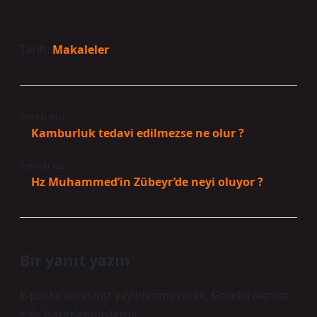
Tarih:
Makaleler
Önceki Yazı
Kamburluk tedavi edilmezse ne olur ?
Sonraki Yazı
Hz Muhammed’in Zübeyr’de neyi oluyor ?
Bir yanıt yazın
E-posta adresiniz yayınlanmayacak.
Gerekli alanlar
*
ile işaretlenmişlerdir