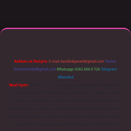
er giriş adresi güncellendi
betexper.xyz
m elexbet
Reklam ve İletişim:
E-mail:
backlinkpaneli@gmail.com
Teams:
forumhizmeti@gmail.com
Whatsapp: 0262 606 0 726
Telegram:
@karabul
Yasal Uyarı:
Sitemiz, 5651 Sayılı Kanun gereğince Bilgi Teknolojileri ve
İletişim Kurumu (BTK) tarafından onaylanmış bir Yer Sağlayıcı olarak
hizmet vermektedir. Bu nedenle, sitedeki içerikleri proaktif olarak
denetleme veya araştırma yükümlülüğümüz bulunmamaktadır. Ancak,
üyelerimiz yazdıkları içeriklerin sorumluluğunu taşımakta olup, siteye
üye olarak bu sorumluluğu kabul etmiş sayılırlar. Bu internet sitesi,