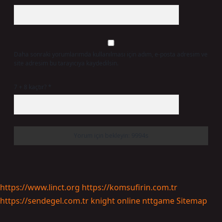
Daha sonraki yorumlarımda kullanılması için adım, e-posta adresim ve
site adresim bu tarayıcıya kaydedilsin.
7 + 8 kaçtır?
*
https://www.linct.org
https://komsufirin.com.tr
https://sendegel.com.tr
knight online
nttgame
Sitemap