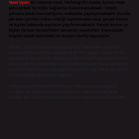
Yasal Uyarı:
Bu internet sitesi, herhangi bir marka, kurum veya
şahıs şirketi ile hiçbir bağlantısı bulunmamaktadır. Sitede
yalnızca kendi hazırladığımız makaleler paylaşılmaktadır. Burada
yer alan içerikler haber niteliği taşımamakta olup, gerçek kurum
ve kişiler hakkında paylaşım yapılmamaktadır. Gerçek kurum ve
kişiler ile isim benzerlikleri tamamen tesadüfidir. Sitemizdeki
bilgiler taslak halindedir ve tavsiye niteliği taşımazlar.
Sitemiz, 5651 Sayılı Kanun gereğince Bilgi Teknolojileri ve İletişim
Kurumu (BTK) tarafından onaylanmış bir Yer Sağlayıcı olarak hizmet
vermektedir. Bu nedenle, sitedeki içerikleri proaktif olarak denetleme
veya araştırma yükümlülüğümüz bulunmamaktadır. Ancak, üyelerimiz
yazdıkları içeriklerin sorumluluğunu taşımakta olup, siteye üye olarak
bu sorumluluğu kabul etmiş sayılırlar.
Hukuka ve yasal düzenlemelere aykırı olduğunu düşündüğünüz
içerikleri,
backlinkpanelicomtr@gmail.com
adresine bildirmeniz
halinde, ilgili içerikler yasal süre içerisinde sitemizden kaldırılacaktır.