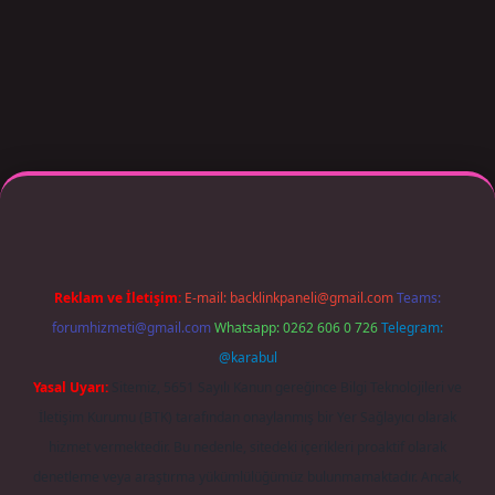
er giriş adresi güncellendi
betexper.xyz
m elexbet
Reklam ve İletişim:
E-mail:
backlinkpaneli@gmail.com
Teams:
forumhizmeti@gmail.com
Whatsapp: 0262 606 0 726
Telegram:
@karabul
Yasal Uyarı:
Sitemiz, 5651 Sayılı Kanun gereğince Bilgi Teknolojileri ve
İletişim Kurumu (BTK) tarafından onaylanmış bir Yer Sağlayıcı olarak
hizmet vermektedir. Bu nedenle, sitedeki içerikleri proaktif olarak
denetleme veya araştırma yükümlülüğümüz bulunmamaktadır. Ancak,