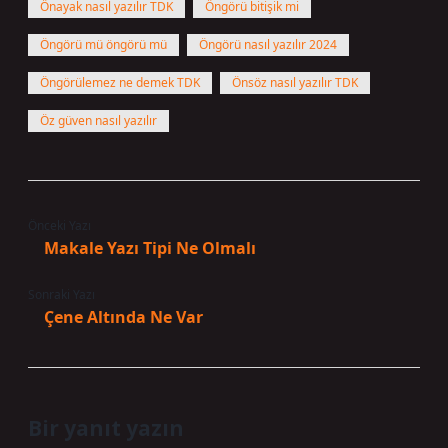
Önayak nasıl yazılır TDK
Öngörü bitişik mi
Öngörü mü öngörü mü
Öngörü nasıl yazılır 2024
Öngörülemez ne demek TDK
Önsöz nasıl yazılır TDK
Öz güven nasıl yazılır
Önceki Yazı
Makale Yazı Tipi Ne Olmalı
Sonraki Yazı
Çene Altında Ne Var
Bir yanıt yazın