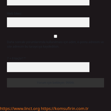
Web Sitesi
Daha sonraki yorumlarımda kullanılması için adım, e-posta adresim ve
site adresim bu tarayıcıya kaydedilsin.
7 + 8 kaçtır?
*
https://www.linct.org
https://komsufirin.com.tr