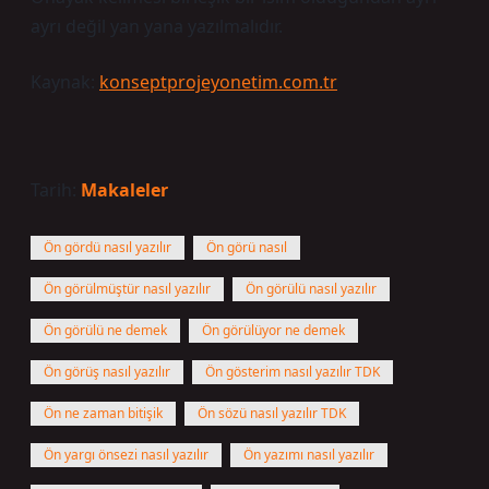
ayrı değil yan yana yazılmalıdır.
Kaynak:
konseptprojeyonetim.com.tr
Tarih:
Makaleler
Ön gördü nasıl yazılır
Ön görü nasıl
Ön görülmüştür nasıl yazılır
Ön görülü nasıl yazılır
Ön görülü ne demek
Ön görülüyor ne demek
Ön görüş nasıl yazılır
Ön gösterim nasıl yazılır TDK
Ön ne zaman bitişik
Ön sözü nasıl yazılır TDK
Ön yargı önsezi nasıl yazılır
Ön yazımı nasıl yazılır