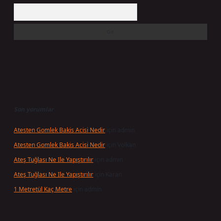
Arama
Son yorumlar
Atesten Gomlek Bakis Acisi Nedir
için
admin
Atesten Gomlek Bakis Acisi Nedir
için
Volkan
Ateş Tuğlası Ne Ile Yapıştırılır
için
admin
Ateş Tuğlası Ne Ile Yapıştırılır
için
Karan
1 Metretül Kaç Metre
için
admin