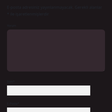
E-posta adresiniz yayınlanmayacak.
Gerekli alanlar
*
ile işaretlenmişlerdir
Yorum
İsim*
E-Posta*