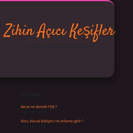
Zihin Açıcı Keşifler
Merak uyandıran bilgilerle dünyaya bak!
Sidebar
betci
vdcasino giriş
ilbet casino
ilbet yeni giriş
Betexp
Son Yazılar
Kerat ne demek TDK ?
Ağustos 7, 2026
Borç alacak bakiyesi ne anlama gelir ?
Ağustos 6, 2026