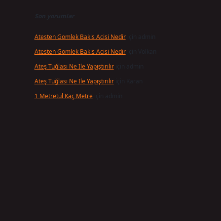
Son yorumlar
Atesten Gomlek Bakis Acisi Nedir
için
admin
Atesten Gomlek Bakis Acisi Nedir
için
Volkan
Ateş Tuğlası Ne Ile Yapıştırılır
için
admin
Ateş Tuğlası Ne Ile Yapıştırılır
için
Karan
1 Metretül Kaç Metre
için
admin