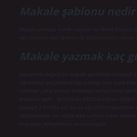
Makale şablonu nedir
Makale şablonu olarak sunulan bu Word dosyası, maka
yazı tiplerini, yazı tiplerini vb. kullanmanıza olanak ta
Makale yazmak kaç gü
Gerçekten değerli bir makale genellikle materyali a
öğrencinin gerçekten kitap (e-kitap veya basılı kitap
cümleler çekip bunları makaleye yerleştirmek yerine a
anlamına gelir… 30 Haziran 2020Gerçekten değerli b
yaklaşık 2-3 hafta alır; bu da öğrencinin gerçekten ki
sayfalarından yarı-ilişkili web sayfalarından alıntılar
makaleye yerleştirmesi anlamına gelir…