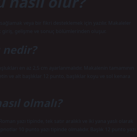
 nasıl olur?
i sağlamak veya bir fikri desteklemek için yazılır. Makaleler
k giriş, gelişme ve sonuç bölümlerinden oluşur.
 nedir?
r boşlukları en az 2,5 cm ayarlanmalıdır. Makalenin tamamının
in ve alt başlıklar 12 punto, başlıklar koyu ve sol kenara
asıl olmalı?
n yazı tipinde, tek satır aralıklı ve iki yana yaslı olarak
ipnotlar 10 punto yazı tipinde olmalıdır. Başlık 12 punto yazı