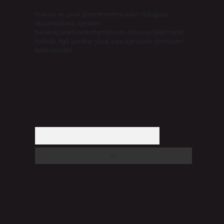
Hukuka ve yasal düzenlemelere aykırı olduğunu
düşündüğünüz içerikleri,
backlinkpanelicomtr@gmail.com
adresine bildirmeniz
halinde, ilgili içerikler yasal süre içerisinde sitemizden
kaldırılacaktır.
Arama