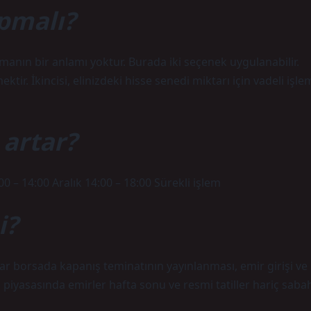
pmalı?
manın bir anlamı yoktur. Burada iki seçenek uygulanabilir.
ktir. İkincisi, elinizdeki hisse senedi miktarı için vadeli işle
 artar?
00 – 14:00 Aralık 14:00 – 18:00 Sürekli işlem
i?
dar borsada kapanış teminatının yayınlanması, emir girişi ve
bul piyasasında emirler hafta sonu ve resmi tatiller hariç saba