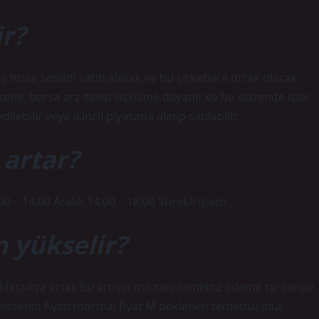
r?
de hisse senedi satın alarak ve bu şirketlere ortak olarak
tle, borsa arz-talep ilişkisine dayanır ve bu düzende işler.
bilir veya ikincil piyasada alınıp satılabilir.
 artar?
00 – 14:00 Aralık 14:00 – 18:00 Sürekli işlem
 yükselir?
klaştıkça artar. Bu artışın miktarı, temettü ödeme tarihinde
ssenin fiyatı (normal fiyat M beklenen temettü) olur.