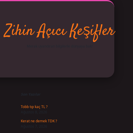
Zihin Açıcı Keşifler
Merak uyandıran bilgilerle dünyaya bak!
Sidebar
betci
vdcasino giriş
ilbet casino
ilbet yeni giriş
Betexper 
Son Yazılar
Tobb tıp kaç TL ?
Ağustos 8, 2026
Kerat ne demek TDK ?
Ağustos 7, 2026