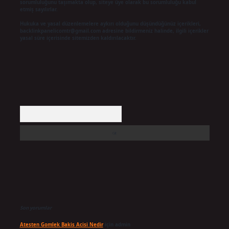
sorumluluğunu taşımakta olup, siteye üye olarak bu sorumluluğu kabul
etmiş sayılırlar.
Hukuka ve yasal düzenlemelere aykırı olduğunu düşündüğünüz içerikleri,
backlinkpanelicomtr@gmail.com
adresine bildirmeniz halinde, ilgili içerikler
yasal süre içerisinde sitemizden kaldırılacaktır.
Arama
Son yorumlar
Atesten Gomlek Bakis Acisi Nedir
için
admin