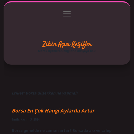
menüyü
Anasayfa
Gizlilik Politikası
Yasal Uyarı
aç
Hakkımızda
Zihin Açıcı Keşifler
Merak uyandıran bilgilerle dünyaya bak!
Etiket:
Borsa düşerken ne yapmalı
Borsa En Çok Hangi Aylarda Artar
Tarih: Kasım 3, 2024
Borsa genelde ne zaman artar? Borsada arz ve talep