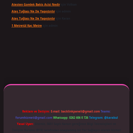
Atesten Gomlek Bakis Acisi Nedir
için
Volkan
Ateş Tuğlası Ne Ile Yapıştırılır
için
admin
Ateş Tuğlası Ne Ile Yapıştırılır
için
Karan
1 Metretül Kaç Metre
için
admin
 adresi güncellendi
betexper.xyz
m elexbet
Reklam ve İletişim:
E-mail:
backlinkpaneli@gmail.com
Teams:
forumhizmeti@gmail.com
Whatsapp: 0262 606 0 726
Telegram: @karabul
Yasal Uyarı:
Sitemiz, 5651 Sayılı Kanun gereğince Bilgi Teknolojileri ve
İletişim Kurumu (BTK) tarafından onaylanmış bir Yer Sağlayıcı olarak hizmet