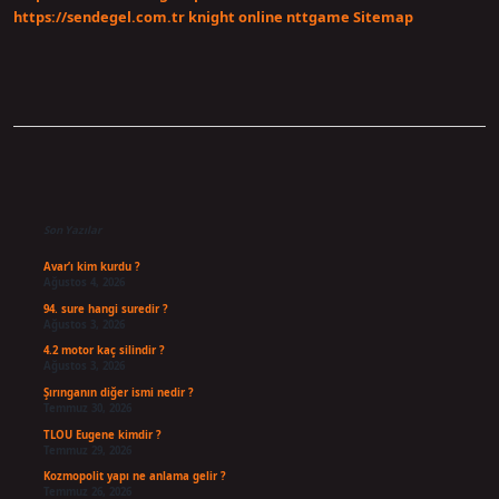
https://sendegel.com.tr
knight online
nttgame
Sitemap
Sidebar
Son Yazılar
Avar’ı kim kurdu ?
Ağustos 4, 2026
94. sure hangi suredir ?
Ağustos 3, 2026
4.2 motor kaç silindir ?
Ağustos 3, 2026
Şırınganın diğer ismi nedir ?
Temmuz 30, 2026
TLOU Eugene kimdir ?
Temmuz 29, 2026
Kozmopolit yapı ne anlama gelir ?
Temmuz 26, 2026