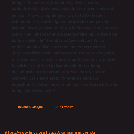
dengesi Bu nedenle, borsadaki yükselişin ana
nedenlerinden biri olarak talebin artışını vurgulamak
gerekir. Arz ve talep dengesi çeşitli faktörlerden
etkilenebilir. Şirketle ilgili olumlu haberler, yeni bir
ürünün piyasaya sürülmesi, güçlü finansal sonuçlar veya
sektördeki bir toparlanma talebi artırabilir. Borsa hangi
hallerde yükselir? Endeks nasıl yükseliyor? Borsa
endeksindeki yükselişin temel nedenleri endeksi
oluşturan şirketlerin performansı, ekonomik büyüme,
faiz oranları, artan para arzı, olumlu jeopolitik, politik
faktörler ve küresel gelişmelerdir. Borsa hangi
durumlarda artar? Artan kurumsal borç ve artan
rekabet. Satışlarda artış. Yönetimde olumsuz
değişiklikler. Artan hammadde fiyatları. Borsa haftanın
hangi günleri yükselir?…
Borsa
Devamını okuyun
14 Yorum
En
Çok
Hangi
Aylarda
Artar
https://www.linct.org
https://komsufirin.com.tr