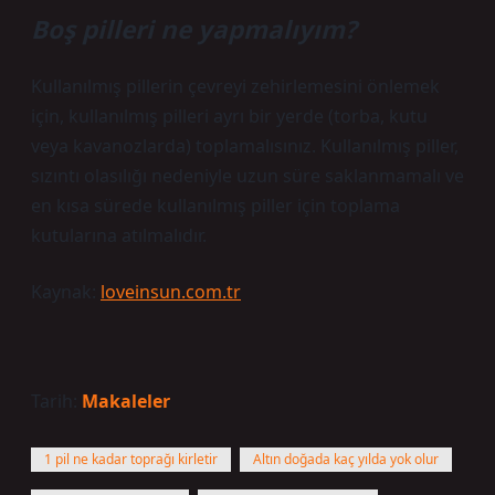
Boş pilleri ne yapmalıyım?
Kullanılmış pillerin çevreyi zehirlemesini önlemek
için, kullanılmış pilleri ayrı bir yerde (torba, kutu
veya kavanozlarda) toplamalısınız. Kullanılmış piller,
sızıntı olasılığı nedeniyle uzun süre saklanmamalı ve
en kısa sürede kullanılmış piller için toplama
kutularına atılmalıdır.
Kaynak:
loveinsun.com.tr
Tarih:
Makaleler
1 pil ne kadar toprağı kirletir
Altın doğada kaç yılda yok olur