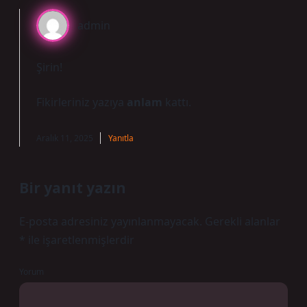
admin
Şirin!
Fikirleriniz yazıya
anlam
kattı.
Aralık 11, 2025
Yanıtla
Bir yanıt yazın
E-posta adresiniz yayınlanmayacak.
Gerekli alanlar
*
ile işaretlenmişlerdir
Yorum