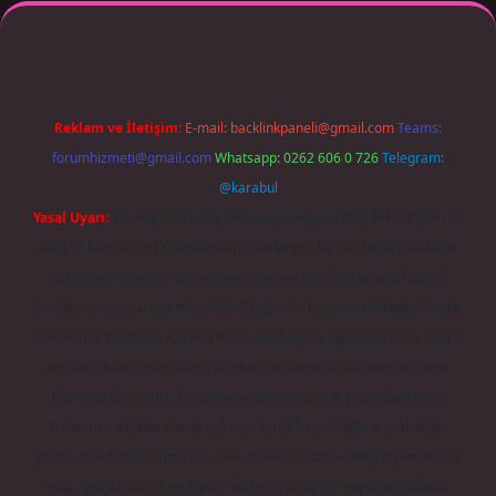
iriş adresi güncellendi
betexper.xyz
m elexbet
Reklam ve İletişim:
E-mail:
backlinkpaneli@gmail.com
Teams:
forumhizmeti@gmail.com
Whatsapp: 0262 606 0 726
Telegram:
@karabul
Yasal Uyarı:
Sitemiz, 5651 Sayılı Kanun gereğince Bilgi Teknolojileri ve
İletişim Kurumu (BTK) tarafından onaylanmış bir Yer Sağlayıcı olarak
hizmet vermektedir. Bu nedenle, sitedeki içerikleri proaktif olarak
denetleme veya araştırma yükümlülüğümüz bulunmamaktadır. Ancak,
üyelerimiz yazdıkları içeriklerin sorumluluğunu taşımakta olup, siteye
üye olarak bu sorumluluğu kabul etmiş sayılırlar. Bu internet sitesi,
herhangi bir marka, kurum veya şahıs şirketi ile hiçbir bağlantısı
bulunmamaktadır. Sitede yalnızca kendi hazırladığımız makaleler
paylaşılmaktadır. Burada yer alan içerikler haber niteliği taşımamakta
olup, gerçek kurum ve kişiler hakkında paylaşım yapılmamaktadır.