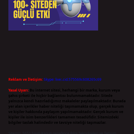
Reklam ve İletişim:
Skype: live:.cid.575569c608265c69
Yasal Uyarı:
Bu internet sitesi, herhangi bir marka, kurum veya
şahıs şirketi ile hiçbir bağlantısı bulunmamaktadır. Sitede
yalnızca kendi hazırladığımız makaleler paylaşılmaktadır. Burada
yer alan içerikler haber niteliği taşımamakta olup, gerçek kurum
ve kişiler hakkında paylaşım yapılmamaktadır. Gerçek kurum ve
kişiler ile isim benzerlikleri tamamen tesadüfidir. Sitemizdeki
bilgiler taslak halindedir ve tavsiye niteliği taşımazlar.
Sitemiz, 5651 Sayılı Kanun gereğince Bilgi Teknolojileri ve İletişim