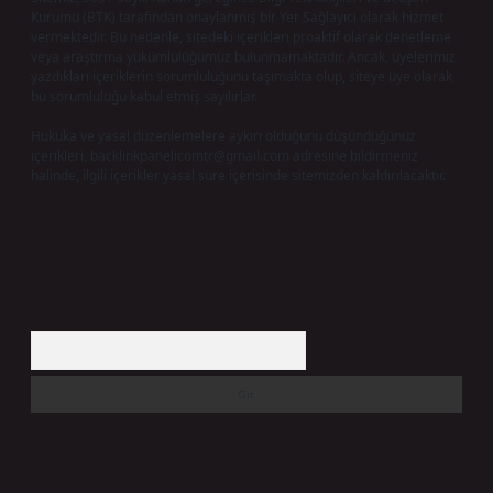
Kurumu (BTK) tarafından onaylanmış bir Yer Sağlayıcı olarak hizmet
vermektedir. Bu nedenle, sitedeki içerikleri proaktif olarak denetleme
veya araştırma yükümlülüğümüz bulunmamaktadır. Ancak, üyelerimiz
yazdıkları içeriklerin sorumluluğunu taşımakta olup, siteye üye olarak
bu sorumluluğu kabul etmiş sayılırlar.
Hukuka ve yasal düzenlemelere aykırı olduğunu düşündüğünüz
içerikleri,
backlinkpanelicomtr@gmail.com
adresine bildirmeniz
halinde, ilgili içerikler yasal süre içerisinde sitemizden kaldırılacaktır.
Arama