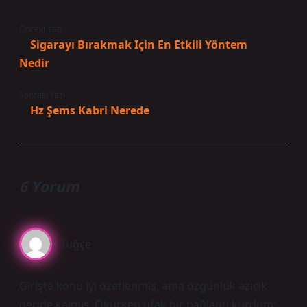
Önceki Yazı
Sigarayı Bırakmak Için En Etkili Yöntem
Nedir
Sonraki Yazı
Hz Şems Kabri Nerede
6 Yorum
Tuğçe
Girişte konu iyi özetlenmiş, ama özgünlük azıcık
geride kalmış. Okurken ufak bir bağlantı kurdum: