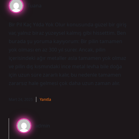
Tuana
Bir Pil Kaç Yılda Yok Olur konusunda güzel bir giriş
var, yalnız biraz yüzeysel kalmış gibi hissettim. Ben
burada şu yoruma kayıyorum: Bir pilin tamamen
yok olması en az 300 yıl sürer. Ancak, pilin
içerisindeki ağır metaller asla tamamen yok olmaz
ve pilin dış kısmındaki ince metal levha bile doğa
için uzun süre zararlı kalır, bu nedenle tamamen
zararsız hale gelmesi çok daha uzun zaman alır.
Mart 24, 2025
Yanıtla
admin