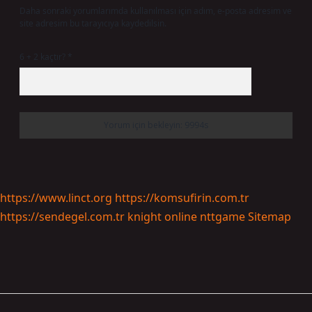
Daha sonraki yorumlarımda kullanılması için adım, e-posta adresim ve
site adresim bu tarayıcıya kaydedilsin.
6 + 2 kaçtır?
*
https://www.linct.org
https://komsufirin.com.tr
https://sendegel.com.tr
knight online
nttgame
Sitemap