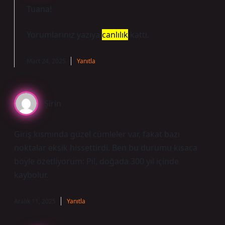
Tuana!
Yorumlarınız yazıya
canlılık
kattı.
Mart 24, 2025
Yanıtla
Şirin
Giriş kısmında güzel cümleler var, fakat bazı
noktalar eksik hissettirdi. Ben bu durumu kısaca
böyle özetliyorum: Pil, doğada 300 yıl içinde
kaybolur.
Aralık 11, 2025
Yanıtla