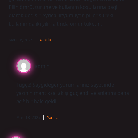
Pilin ömrü, türüne ve kullanım koşullarına bağlı
olarak değişir. Ayrıca, lityum-iyon piller sürekli
kullanımda iki yılın altında ömür tüketir .
Mart 18, 2025
Yanıtla
admin
Tuğçe! Saygıdeğer yorumlarınız sayesinde
yazının mantıksal
akışı
güçlendi ve anlatımı daha
açık
bir hale geldi.
Mart 18, 2025
Yanıtla