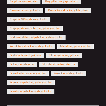
Bir pil ne zaman biter
Boş pilleri ne yapmalıyım
Cam ne zaman yok olur
Demir toprakta kaç yılda çürür
Doğada 400 yılda ne yok olur
Doğaya atılan çöpler kaç yılda yok olur
Islak mendiller doğada kaç yılda yok olur
Kemik toprakta kaç yılda yok olur
Metal kaç yılda yok olur
Pil doğada nasıl yok olur
Pil dünyada kaç yıl kalır
Pil kaç gün dayanır
Pil kullanılmadan biter mi
Pil ne kadar sürede yok olur
Sakız kaç yılda yok olur
Sigara doğada kaç yılda yok olur
Tırnak doğada kaç yılda yok olur