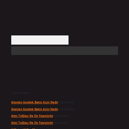
Arama
Son yorumlar
Atesten Gomlek Bakis Acisi Nedir
için
admin
Atesten Gomlek Bakis Acisi Nedir
için
Volkan
Ateş Tuğlası Ne Ile Yapıştırılır
için
admin
Ateş Tuğlası Ne Ile Yapıştırılır
için
Karan