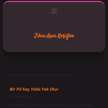
menüyü
Anasayfa
Gizlilik Politikası
Yasal Uyarı
aç
Hakkımızda
Zihin Açıcı Keşifler
Merak uyandıran bilgilerle dünyaya bak!
Etiket:
Tırnak doğada kaç yılda yok olur
Bir Pil Kaç Yılda Yok Olur
Tarih: Kasım 3, 2024
Pil ne kadar sürede yok olur? Ancak bu süreç piller gibi