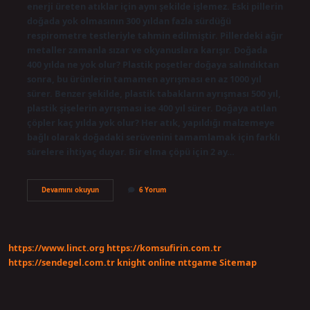
enerji üreten atıklar için aynı şekilde işlemez. Eski pillerin
doğada yok olmasının 300 yıldan fazla sürdüğü
respirometre testleriyle tahmin edilmiştir. Pillerdeki ağır
metaller zamanla sızar ve okyanuslara karışır. Doğada
400 yılda ne yok olur? Plastik poşetler doğaya salındıktan
sonra, bu ürünlerin tamamen ayrışması en az 1000 yıl
sürer. Benzer şekilde, plastik tabakların ayrışması 500 yıl,
plastik şişelerin ayrışması ise 400 yıl sürer. Doğaya atılan
çöpler kaç yılda yok olur? Her atık, yapıldığı malzemeye
bağlı olarak doğadaki serüvenini tamamlamak için farklı
sürelere ihtiyaç duyar. Bir elma çöpü için 2 ay…
Bir
Devamını okuyun
6 Yorum
Pil
Kaç
Yılda
Yok
Olur
https://www.linct.org
https://komsufirin.com.tr
https://sendegel.com.tr
knight online
nttgame
Sitemap