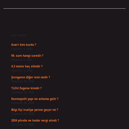
Sidebar
Son Yazılar
Avar’ı kim kurdu ?
Ağustos 4, 2026
94. sure hangi suredir ?
Ağustos 3, 2026
4.2 motor kaç silindir ?
Ağustos 3, 2026
Şırınganın diğer ismi nedir ?
Temmuz 30, 2026
TLOU Eugene kimdir ?
Temmuz 29, 2026
Kozmopolit yapı ne anlama gelir ?
Temmuz 26, 2026
Bilgi fişi irsaliye yerine geçer mi ?
Temmuz 25, 2026
2024 yılında ne kadar vergi alındı ?
Temmuz 24, 2026