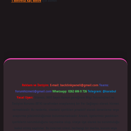
1 Metretül Kaç Metre
için
admin
iş adresi güncellendi
betexper.xyz
m elexbet
Reklam ve İletişim:
E-mail:
backlinkpaneli@gmail.com
Teams:
forumhizmeti@gmail.com
Whatsapp: 0262 606 0 726
Telegram: @karabul
Yasal Uyarı:
Sitemiz, 5651 Sayılı Kanun gereğince Bilgi Teknolojileri ve
İletişim Kurumu (BTK) tarafından onaylanmış bir Yer Sağlayıcı olarak hizmet
vermektedir. Bu nedenle, sitedeki içerikleri proaktif olarak denetleme veya
araştırma yükümlülüğümüz bulunmamaktadır. Ancak, üyelerimiz yazdıkları
içeriklerin sorumluluğunu taşımakta olup, siteye üye olarak bu sorumluluğu
kabul etmiş sayılırlar. Bu internet sitesi, herhangi bir marka, kurum veya