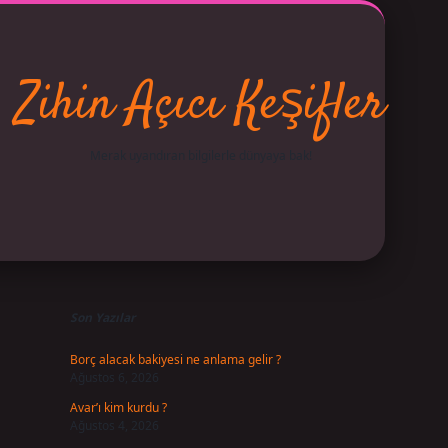
Zihin Açıcı Keşifler
Merak uyandıran bilgilerle dünyaya bak!
Sidebar
betci
vdcasino giriş
ilbet casino
ilbet yeni giriş
Betexpe
Son Yazılar
Borç alacak bakiyesi ne anlama gelir ?
Ağustos 6, 2026
Avar’ı kim kurdu ?
Ağustos 4, 2026