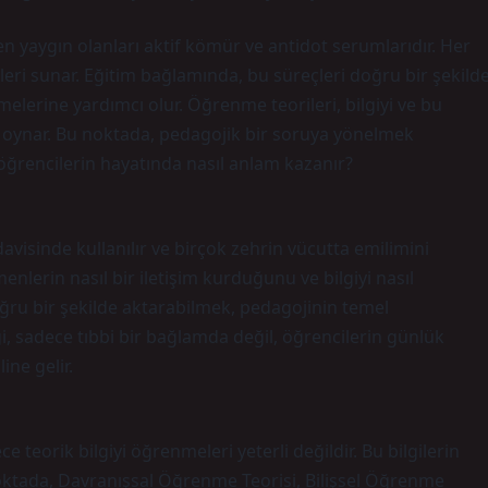
n yaygın olanları aktif kömür ve antidot serumlarıdır. Her
mleri sunar. Eğitim bağlamında, bu süreçleri doğru bir şekild
elerine yardımcı olur. Öğrenme teorileri, bilgiyi ve bu
rol oynar. Bu noktada, pedagojik bir soruya yönelmek
, öğrencilerin hayatında nasıl anlam kazanır?
avisinde kullanılır ve birçok zehrin vücutta emilimini
menlerin nasıl bir iletişim kurduğunu ve bilgiyi nasıl
oğru bir şekilde aktarabilmek, pedagojinin temel
lgi, sadece tıbbi bir bağlamda değil, öğrencilerin günlük
ine gelir.
 teorik bilgiyi öğrenmeleri yeterli değildir. Bu bilgilerin
oktada, Davranışsal Öğrenme Teorisi, Bilişsel Öğrenme