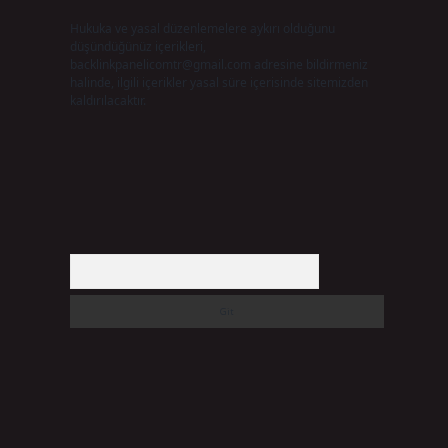
Hukuka ve yasal düzenlemelere aykırı olduğunu
düşündüğünüz içerikleri,
backlinkpanelicomtr@gmail.com
adresine bildirmeniz
halinde, ilgili içerikler yasal süre içerisinde sitemizden
kaldırılacaktır.
Arama