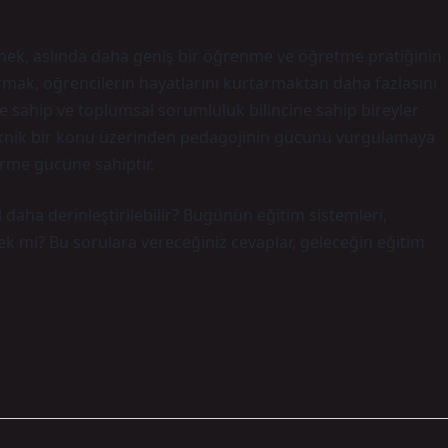
mek, aslında daha geniş bir öğrenme ve öğretme pratiğinin
ktarmak, öğrencilerin hayatlarını kurtarmaktan daha fazlasını
ye sahip ve toplumsal sorumluluk bilincine sahip bireyler
i teknik bir konu üzerinden pedagojinin gücünü vurgulamaya
ürme gücüne sahiptir.
daha derinleştirilebilir? Bugünün eğitim sistemleri,
lecek mi? Bu sorulara vereceğiniz cevaplar, geleceğin eğitim