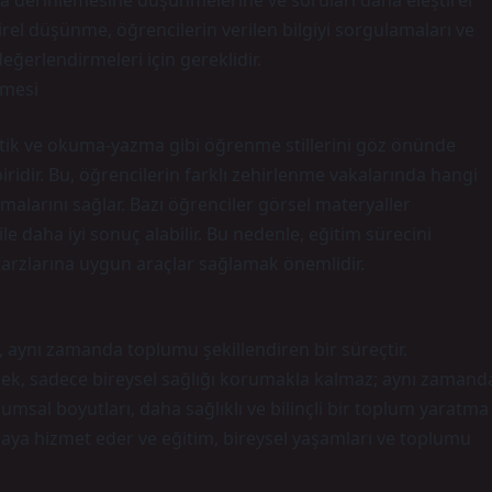
ha derinlemesine düşünmelerine ve soruları daha eleştirel
tirel düşünme, öğrencilerin verilen bilgiyi sorgulamaları ve
eğerlendirmeleri için gereklidir.
nmesi
estetik ve okuma-yazma gibi öğrenme stillerini göz önünde
idir. Bu, öğrencilerin farklı zehirlenme vakalarında hangi
malarını sağlar. Bazı öğrenciler görsel materyaller
le daha iyi sonuç alabilir. Bu nedenle, eğitim sürecini
tarzlarına uygun araçlar sağlamak önemlidir.
, aynı zamanda toplumu şekillendiren bir süreçtir.
ek, sadece bireysel sağlığı korumakla kalmaz; aynı zamand
plumsal boyutları, daha sağlıklı ve bilinçli bir toplum yaratma
ya hizmet eder ve eğitim, bireysel yaşamları ve toplumu