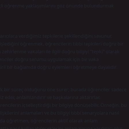
şitli öğrenme yaklaşımlarını göz önünde bulundurmak
ıcılara verdiğimiz tepkilerle şekillendiğini savunur.
şlediğini öğrenmek, öğrencilerin tıbbi tepkileri doğru bir
 zehirlenme vakaları ile ilgili doğru bilgiyi “tepki” olarak
renciler doğru serumu uygulamak için bir vaka
lirli bir bağlamda doğru eylemleri öğretmeye dayalıdır.
k bir süreç olduğunu öne sürer; burada öğrenciler sadece
z eder, anlamlandırır ve başkalarına aktarırlar.
ncilerin içselleştirdiği bir bilgiye dönüşebilir. Örneğin, bu
kilerini anlamaları ve bu bilgiyi tıbbi senaryolara nasıl
mda öğretmen, öğrencilerin aktif olarak anlam
atta nasıl kullanabileceklerini anlamalarına yardımcı olur.