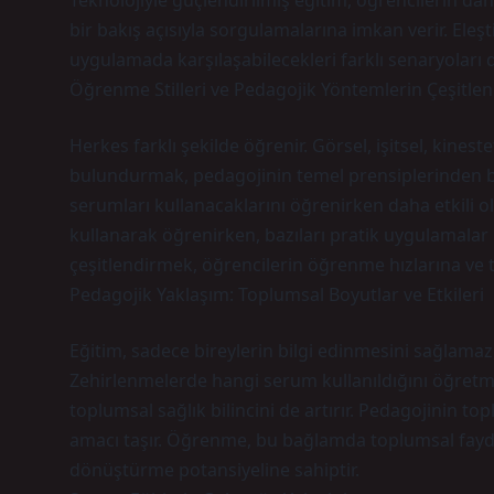
Teknolojiyle güçlendirilmiş eğitim, öğrencilerin da
bir bakış açısıyla sorgulamalarına imkan verir. Eleş
uygulamada karşılaşabilecekleri farklı senaryoları d
Öğrenme Stilleri ve Pedagojik Yöntemlerin Çeşitle
Herkes farklı şekilde öğrenir. Görsel, işitsel, kin
bulundurmak, pedagojinin temel prensiplerinden bir
serumları kullanacaklarını öğrenirken daha etkili ol
kullanarak öğrenirken, bazıları pratik uygulamalar i
çeşitlendirmek, öğrencilerin öğrenme hızlarına ve 
Pedagojik Yaklaşım: Toplumsal Boyutlar ve Etkileri
Eğitim, sadece bireylerin bilgi edinmesini sağlamaz
Zehirlenmelerde hangi serum kullanıldığını öğretm
toplumsal sağlık bilincini de artırır. Pedagojinin to
amacı taşır. Öğrenme, bu bağlamda toplumsal fayda
dönüştürme potansiyeline sahiptir.