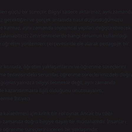
 güçlü bir süreçtir. Bilgiyi sadece aktarmaz, aynı zamand
amız gerektiğini ve gerçek anlamda nasıl düşündüğümüzü
ekle kalmaz, aynı zamanda toplumsal yapıları değiştirebilecek
ydalanabiliriz? Zehirlenmelerde hangi serumun kullanıldığı
ve öğretim yöntemleri çerçevesinde ele alarak pedagojik bir
bir konuda, öğretim yaklaşımlarını ve öğrenme süreçlerini
enme tedavisindeki serumlar, öğrenme süreçlerimizdeki doğr
agojinin yalnızca bilgiyi iletmekle değil, aynı zamanda
i de kazandırmakla ilgili olduğunu unutmayalım.
enme İhtiyacı
kalabilmesi için kritik bir rol oynar. Ancak bu tıbbi
ı zamanda doğru bilgiye dayalı bir müdahaledir. İnsanları
ve öğrenme süreçlerini içeren bir yaklaşımdır.