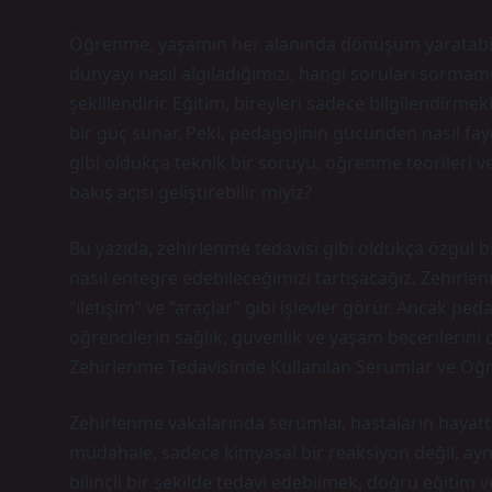
Öğrenme, yaşamın her alanında dönüşüm yaratabilen
dünyayı nasıl algıladığımızı, hangi soruları sorm
şekillendirir. Eğitim, bireyleri sadece bilgilendirm
bir güç sunar. Peki, pedagojinin gücünden nasıl fa
gibi oldukça teknik bir soruyu, öğrenme teorileri 
bakış açısı geliştirebilir miyiz?
Bu yazıda, zehirlenme tedavisi gibi oldukça özgül 
nasıl entegre edebileceğimizi tartışacağız. Zehirl
“iletişim” ve “araçlar” gibi işlevler görür. Ancak ped
öğrencilerin sağlık, güvenlik ve yaşam becerilerin
Zehirlenme Tedavisinde Kullanılan Serumlar ve Öğr
Zehirlenme vakalarında serumlar, hastaların hayatta 
müdahale, sadece kimyasal bir reaksiyon değil, ayn
bilinçli bir şekilde tedavi edebilmek, doğru eğitim 