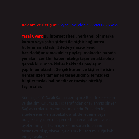
Reklam ve İletişim:
Skype: live:.cid.575569c608265c69
Yasal Uyarı:
Bu internet sitesi, herhangi bir marka,
kurum veya şahıs şirketi ile hiçbir bağlantısı
bulunmamaktadır. Sitede yalnızca kendi
hazırladığımız makaleler paylaşılmaktadır. Burada
yer alan içerikler haber niteliği taşımamakta olup,
gerçek kurum ve kişiler hakkında paylaşım
yapılmamaktadır. Gerçek kurum ve kişiler ile isim
benzerlikleri tamamen tesadüfidir. Sitemizdeki
bilgiler taslak halindedir ve tavsiye niteliği
taşımazlar.
Sitemiz, 5651 Sayılı Kanun gereğince Bilgi Teknolojileri
ve İletişim Kurumu (BTK) tarafından onaylanmış bir Yer
Sağlayıcı olarak hizmet vermektedir. Bu nedenle,
sitedeki içerikleri proaktif olarak denetleme veya
araştırma yükümlülüğümüz bulunmamaktadır. Ancak,
üyelerimiz yazdıkları içeriklerin sorumluluğunu
taşımakta olup, siteye üye olarak bu sorumluluğu kabul
etmiş sayılırlar.