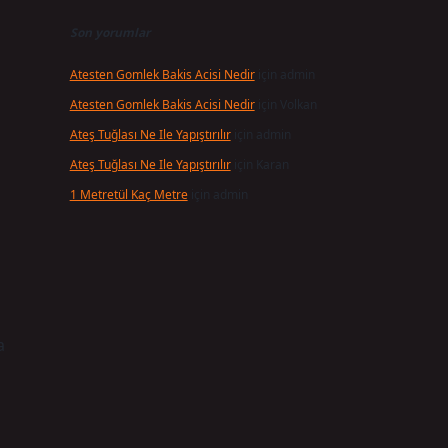
Son yorumlar
Atesten Gomlek Bakis Acisi Nedir
için
admin
Atesten Gomlek Bakis Acisi Nedir
için
Volkan
Ateş Tuğlası Ne Ile Yapıştırılır
için
admin
Ateş Tuğlası Ne Ile Yapıştırılır
için
Karan
1 Metretül Kaç Metre
için
admin
a