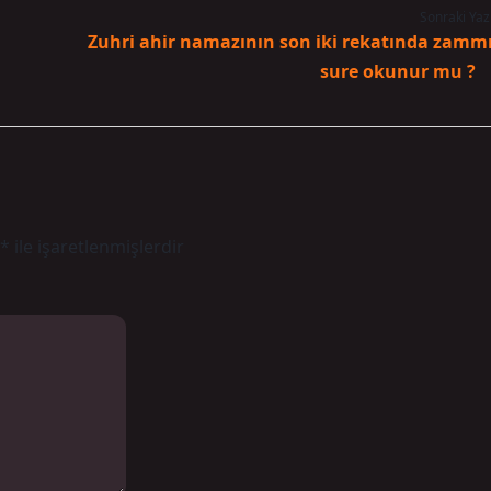
Sonraki Yaz
Zuhri ahir namazının son iki rekatında zamm
sure okunur mu ?
*
ile işaretlenmişlerdir