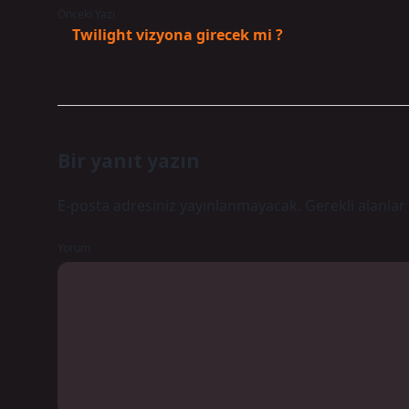
Önceki Yazı
Twilight vizyona girecek mi ?
Bir yanıt yazın
E-posta adresiniz yayınlanmayacak.
Gerekli alanlar
Yorum