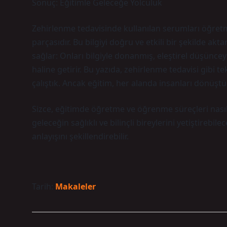
Sonuç: Eğitimle Geleceğe Yolculuk
Zehirlenme tedavisinde kullanılan serumları öğret
parçasıdır. Bu bilgiyi doğru ve etkili bir şekilde a
sağlar: Onları bilgiyle donanmış, eleştirel düşünce
haline getirir. Bu yazıda, zehirlenme tedavisi gib
çalıştık. Ancak eğitim, her alanda insanları dönüşt
Sizce, eğitimde öğretme ve öğrenme süreçleri nasıl 
geleceğin sağlıklı ve bilinçli bireylerini yetiştirebi
anlayışını şekillendirebilir.
Tarih:
Makaleler