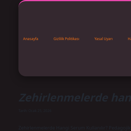
Anasayfa
Gizlilik Politikası
Yasal Uyarı
H
Zehirlenmelerde hang
Tarih: Ocak 25, 2026
Zehirlenmelerde Hangi Serum Kullanılır? Pedagojik 