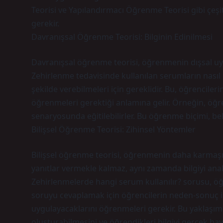
Teorisi ve Yapılandırmacı Öğrenme Teorisi gibi çe
gerekir.
Davranışsal Öğrenme Teorisi: Bilginin Edinilmesi
Davranışsal öğrenme teorisi, öğrenmenin dışsal uyar
Zehirlenme tedavisinde kullanılan serumların nasıl i
şekilde verebilmeleri için gereklidir. Bu, öğrencilerin
öğrenmeleri gerektiği anlamına gelir. Örneğin, öğ
senaryosunda eğitilebilirler. Bu öğrenme biçimi, be
Bilişsel Öğrenme Teorisi: Zihinsel Yöntemler
Bilişsel öğrenme teorisi, öğrenmenin daha karmaşı
yanıtlar vermekle kalmaz, aynı zamanda bilgiyi anali
Zehirlenmelerde hangi serum kullanılır? sorusu, öğre
soruyu cevaplamak için öğrencilerin neden-sonuç iliş
uygulayacaklarını öğrenmeleri gerekir. Bu yaklaşı
oluşturabilmesini ve öğrendikleri bilgiyi gerçek hay