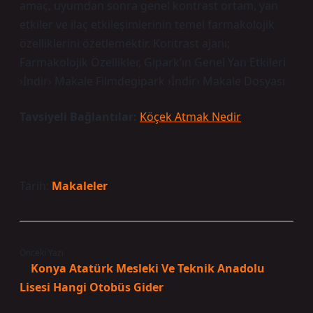
amaç, uyumdan sonra genel kontrast ortam, yan
etkiler ve ilaç etkileşimlerinin temel farmakolojik
özelliklerini özetlemektir. Kontrast ajanı;
Farmakolojik Özellikler, Gipark’ın Genel Yan Etkileri
›İndir› Makale Filmdegipark ›İndir› Makale Dosyası
Tavsiyeli Bağlantılar:
Köçek Atmak Nedir
Tarih:
Makaleler
Önceki Yazı
Konya Atatürk Mesleki Ve Teknik Anadolu
Lisesi Hangi Otobüs Gider