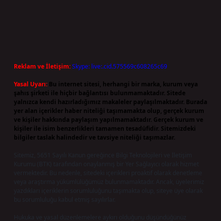
Reklam ve İletişim:
Skype: live:.cid.575569c608265c69
Yasal Uyarı:
Bu internet sitesi, herhangi bir marka, kurum veya
şahıs şirketi ile hiçbir bağlantısı bulunmamaktadır. Sitede
yalnızca kendi hazırladığımız makaleler paylaşılmaktadır. Burada
yer alan içerikler haber niteliği taşımamakta olup, gerçek kurum
ve kişiler hakkında paylaşım yapılmamaktadır. Gerçek kurum ve
kişiler ile isim benzerlikleri tamamen tesadüfidir. Sitemizdeki
bilgiler taslak halindedir ve tavsiye niteliği taşımazlar.
Sitemiz, 5651 Sayılı Kanun gereğince Bilgi Teknolojileri ve İletişim
Kurumu (BTK) tarafından onaylanmış bir Yer Sağlayıcı olarak hizmet
vermektedir. Bu nedenle, sitedeki içerikleri proaktif olarak denetleme
veya araştırma yükümlülüğümüz bulunmamaktadır. Ancak, üyelerimiz
yazdıkları içeriklerin sorumluluğunu taşımakta olup, siteye üye olarak
bu sorumluluğu kabul etmiş sayılırlar.
Hukuka ve yasal düzenlemelere aykırı olduğunu düşündüğünüz