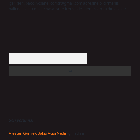
içerikleri,
backlinkpanelicomtr@gmail.com
adresine bildirmeniz
halinde, ilgili içerikler yasal süre içerisinde sitemizden kaldırılacaktır.
Arama
Son yorumlar
Atesten Gomlek Bakis Acisi Nedir
için
admin