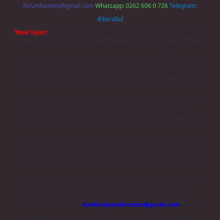
forumhizmeti@gmail.com
Whatsapp: 0262 606 0 726
Telegram:
@karabul
Yasal Uyarı:
Sitemiz, 5651 Sayılı Kanun gereğince Bilgi Teknolojileri ve
İletişim Kurumu (BTK) tarafından onaylanmış bir Yer Sağlayıcı olarak
hizmet vermektedir. Bu nedenle, sitedeki içerikleri proaktif olarak
denetleme veya araştırma yükümlülüğümüz bulunmamaktadır. Ancak,
üyelerimiz yazdıkları içeriklerin sorumluluğunu taşımakta olup, siteye
üye olarak bu sorumluluğu kabul etmiş sayılırlar. Bu internet sitesi,
herhangi bir marka, kurum veya şahıs şirketi ile hiçbir bağlantısı
bulunmamaktadır. Sitede yalnızca kendi hazırladığımız makaleler
paylaşılmaktadır. Burada yer alan içerikler haber niteliği taşımamakta
olup, gerçek kurum ve kişiler hakkında paylaşım yapılmamaktadır.
Gerçek kurum ve kişiler ile isim benzerlikleri tamamen tesadüfidir.
Sitemiz, kar amacı gütmeyen ve tamamen ücretsiz bir bilgi paylaşım
platformudur. Hukuka ve yasal düzenlemelere aykırı olduğunu
düşündüğünüz içerikleri,
backlinkpanelicomtr@gmail.com
adresine
bildirmeniz halinde, ilgili içerikler yasal süre içerisinde sitemizden