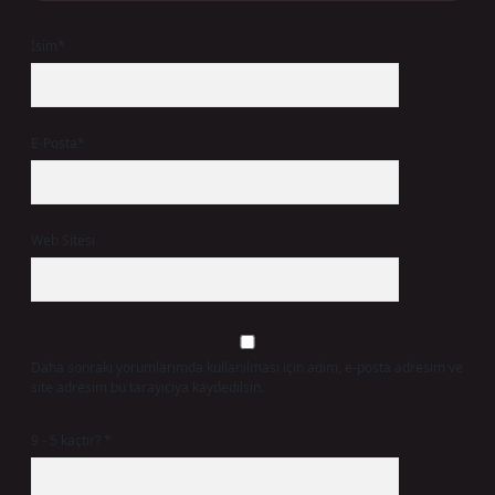
İsim*
E-Posta*
Web Sitesi
Daha sonraki yorumlarımda kullanılması için adım, e-posta adresim ve
site adresim bu tarayıcıya kaydedilsin.
9 - 5 kaçtır?
*