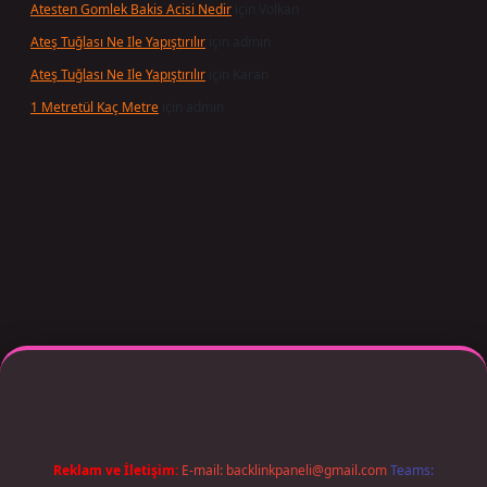
Atesten Gomlek Bakis Acisi Nedir
için
Volkan
Ateş Tuğlası Ne Ile Yapıştırılır
için
admin
Ateş Tuğlası Ne Ile Yapıştırılır
için
Karan
1 Metretül Kaç Metre
için
admin
etexper giriş adresi güncellendi
betexper.xyz
m elexbet
Reklam ve İletişim:
E-mail:
backlinkpaneli@gmail.com
Teams: