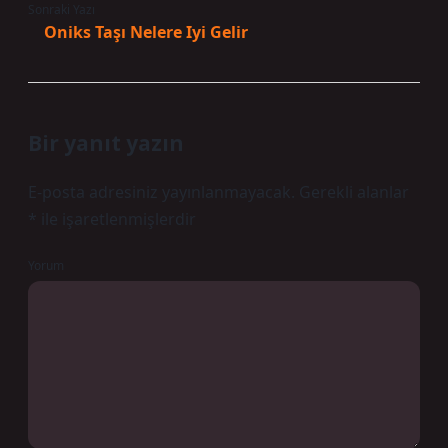
Sonraki Yazı
Oniks Taşı Nelere Iyi Gelir
Bir yanıt yazın
E-posta adresiniz yayınlanmayacak.
Gerekli alanlar
*
ile işaretlenmişlerdir
Yorum