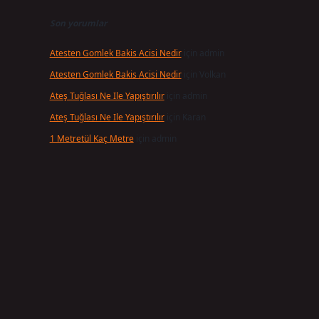
Son yorumlar
Atesten Gomlek Bakis Acisi Nedir
için
admin
Atesten Gomlek Bakis Acisi Nedir
için
Volkan
Ateş Tuğlası Ne Ile Yapıştırılır
için
admin
Ateş Tuğlası Ne Ile Yapıştırılır
için
Karan
1 Metretül Kaç Metre
için
admin