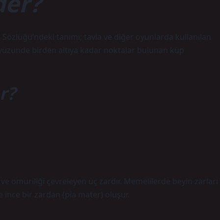
der?
zlüğü’ndeki tanımı; tavla ve diğer oyunlarda kullanılan
tı yüzünde birden altıya kadar noktalar bulunan küp
r?
e omuriliği çevreleyen üç zardır. Memelilerde beyin zarları
 ince bir zardan (pia mater) oluşur.