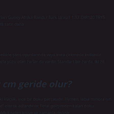
arı Güney Afrika Randı / Türk Lirası1 1.97 ZAR120 TRY5
8 satır daha
nellikle şans oyunlarında veya kura çekmede kullanılır.
a yüzü olan zarlar da vardır. Standart bir zarda, iki zıt
ç cm geride olur?
ki küçük, ince bir doku parçasıdır. Hymen, labia minora’nın
 olarak adlandırılır. Fetal gelişimden kalan doku
ığı kişiden kişiye ve zamanla değişir.