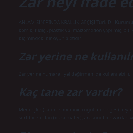
Zar neyi ifade e
ANLAM SINIRINDA KRALLIK GEÇİŞİ Türk Dil Kurumu Sö
kemik, fildişi, plastik vb. malzemeden yapılmış, al
biçimindeki bir oyun aletidir.
Zar yerine ne kullanılı
Zar yerine numaralı yel değirmeni de kullanılabilir.
Kaç tane zar vardır?
Menenjler (Latince: meninx, çoğul meninges) beyni v
sert bir zardan (dura mater), araknoid bir zardan ve