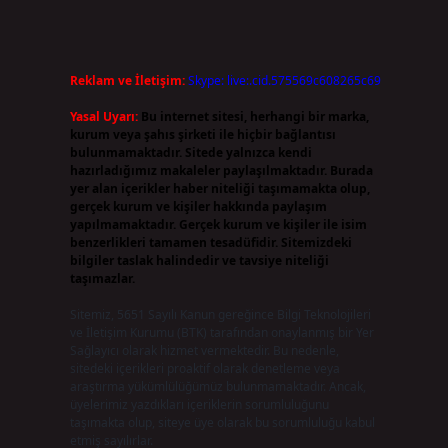
Reklam ve İletişim:
Skype: live:.cid.575569c608265c69
Yasal Uyarı:
Bu internet sitesi, herhangi bir marka,
kurum veya şahıs şirketi ile hiçbir bağlantısı
bulunmamaktadır. Sitede yalnızca kendi
hazırladığımız makaleler paylaşılmaktadır. Burada
yer alan içerikler haber niteliği taşımamakta olup,
gerçek kurum ve kişiler hakkında paylaşım
yapılmamaktadır. Gerçek kurum ve kişiler ile isim
benzerlikleri tamamen tesadüfidir. Sitemizdeki
bilgiler taslak halindedir ve tavsiye niteliği
taşımazlar.
Sitemiz, 5651 Sayılı Kanun gereğince Bilgi Teknolojileri
ve İletişim Kurumu (BTK) tarafından onaylanmış bir Yer
Sağlayıcı olarak hizmet vermektedir. Bu nedenle,
sitedeki içerikleri proaktif olarak denetleme veya
araştırma yükümlülüğümüz bulunmamaktadır. Ancak,
üyelerimiz yazdıkları içeriklerin sorumluluğunu
taşımakta olup, siteye üye olarak bu sorumluluğu kabul
etmiş sayılırlar.