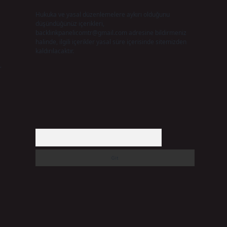
Hukuka ve yasal düzenlemelere aykırı olduğunu
düşündüğünüz içerikleri,
backlinkpanelicomtr@gmail.com
adresine bildirmeniz
halinde, ilgili içerikler yasal süre içerisinde sitemizden
kaldırılacaktır.
r
Arama