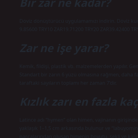
Bir zar ne kadar?
Döviz dönüştürücü uygulamamızı indirin. Döviz kurl
9.85600 TRY10 ZAR19.71200 TRY20 ZAR39.42400 TRY
Zar ne işe yarar?
Kemik, fildişi, plastik vb. malzemelerden yapılır. Ge
Standart bir zarın 6 yüzü olmasına rağmen, daha fazl
taraftaki sayıların toplamı her zaman 7’dir.
Kızlık zarı en fazla ka
Latince adı “hymen” olan himen, vajinanın girişinde
yaklaşık 1–1,5 cm arkasında bulunur ve “labuyomine”
parçalarından oluşan himenin boyutu, şekli ve kalınl