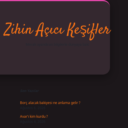
Zihin Açıcı Keşifler
Merak uyandıran bilgilerle dünyaya bak!
Sidebar
betci
vdcasino giriş
ilbet casino
ilbet yeni giriş
Betexper
Son Yazılar
Borç alacak bakiyesi ne anlama gelir ?
Ağustos 6, 2026
Avar’ı kim kurdu ?
Ağustos 4, 2026