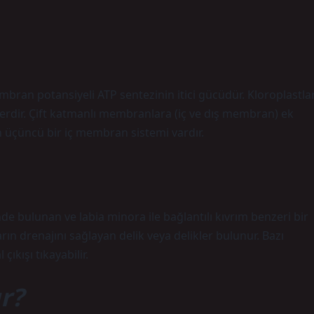
ran potansiyeli ATP sentezinin itici gücüdür. Kloroplastla
erdir. Çift katmanlı membranlara (iç ve dış membran) ek
n üçüncü bir iç membran sistemi vardır.
de bulunan ve labia minora ile bağlantılı kıvrım benzeri bir
arın drenajını sağlayan delik veya delikler bulunur. Bazı
ıkışı tıkayabilir.
ır?