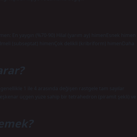
himen: En yaygın (%70-90) Hilal (yarım ay) himenEsnek himen
Bölmeli (subseptat) himenÇok delikli (kribriform) himenDaha
arar?
enellikle 1 ile 4 arasında değişen rastgele tam sayılar
ört eşkenar üçgen yüze sahip bir tetrahedron (piramit şekli) ve
demek?