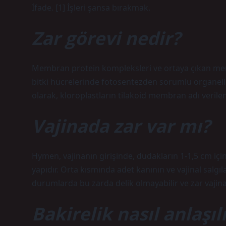
İfade. [1] İşleri şansa bırakmak.
Zar görevi nedir?
Membran protein kompleksleri ve ortaya çıkan memb
bitki hücrelerinde fotosentezden sorumlu organell
olarak, kloroplastların tilakoid membran adı verile
Vajinada zar var mı?
Hymen, vajinanın girişinde, dudakların 1-1,5 cm için
yapıdır. Orta kısmında adet kanının ve vajinal salgıl
durumlarda bu zarda delik olmayabilir ve zar vajinal ç
Bakirelik nasıl anlaşıl