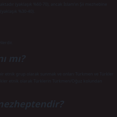
adır (yaklaşık %60-70), ancak İslam’ın Şii mezhebine
yaklaşık %30-40).
lerdir.
ı mı?
lı bir etnik grup olarak sunmak ve onları Türkmen ve Türkler
kler etnik olarak Türklerin Türkmen/Oğuz kolundan
mezheptendir?