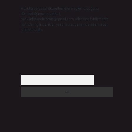
Hukuka ve yasal düzenlemelere aykırı olduğunu
düşündüğünüz içerikleri,
backlinkpanelicomtr@gmail.com
adresine bildirmeniz
halinde, ilgili içerikler yasal süre içerisinde sitemizden
kaldırılacaktır.
Arama