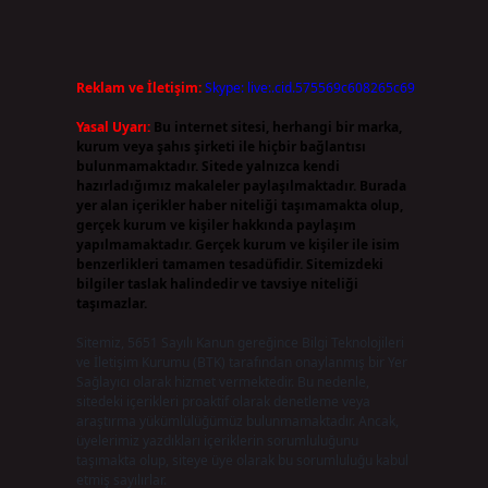
Reklam ve İletişim:
Skype: live:.cid.575569c608265c69
Yasal Uyarı:
Bu internet sitesi, herhangi bir marka,
kurum veya şahıs şirketi ile hiçbir bağlantısı
bulunmamaktadır. Sitede yalnızca kendi
hazırladığımız makaleler paylaşılmaktadır. Burada
yer alan içerikler haber niteliği taşımamakta olup,
n
gerçek kurum ve kişiler hakkında paylaşım
yapılmamaktadır. Gerçek kurum ve kişiler ile isim
benzerlikleri tamamen tesadüfidir. Sitemizdeki
bilgiler taslak halindedir ve tavsiye niteliği
taşımazlar.
Sitemiz, 5651 Sayılı Kanun gereğince Bilgi Teknolojileri
ve İletişim Kurumu (BTK) tarafından onaylanmış bir Yer
Sağlayıcı olarak hizmet vermektedir. Bu nedenle,
sitedeki içerikleri proaktif olarak denetleme veya
araştırma yükümlülüğümüz bulunmamaktadır. Ancak,
üyelerimiz yazdıkları içeriklerin sorumluluğunu
taşımakta olup, siteye üye olarak bu sorumluluğu kabul
etmiş sayılırlar.