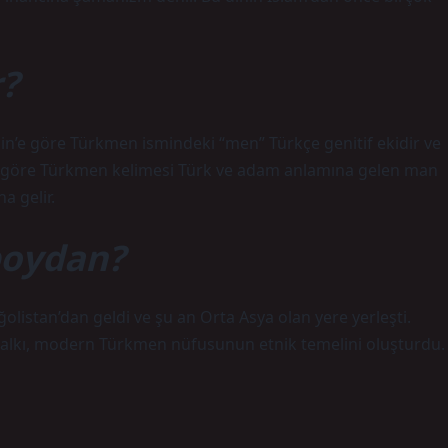
?
’e göre Türkmen ismindeki “men” Türkçe genitif ekidir ve
a göre Türkmen kelimesi Türk ve adam anlamına gelen man
a gelir.
boydan?
listan’dan geldi ve şu an Orta Asya olan yere yerleşti.
alkı, modern Türkmen nüfusunun etnik temelini oluşturdu.