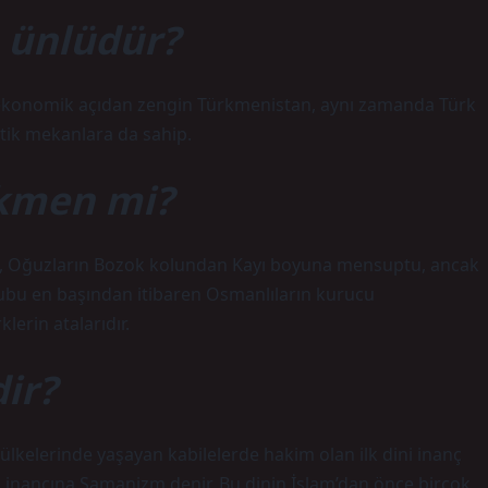
 ünlüdür?
 ekonomik açıdan zengin Türkmenistan, aynı zamanda Türk
stik mekanlara da sahip.
kmen mi?
 Oğuzların Bozok kolundan Kayı boyuna mensuptu, ancak
rubu en başından itibaren Osmanlıların kurucu
lerin atalarıdır.
ir?
 ülkelerinde yaşayan kabilelerde hakim olan ilk dini inanç
ni inancına Şamanizm denir. Bu dinin İslam’dan önce birçok