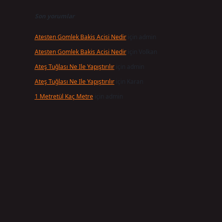
Son yorumlar
Atesten Gomlek Bakis Acisi Nedir
için
admin
Atesten Gomlek Bakis Acisi Nedir
için
Volkan
Ateş Tuğlası Ne Ile Yapıştırılır
için
admin
Ateş Tuğlası Ne Ile Yapıştırılır
için
Karan
1 Metretül Kaç Metre
için
admin