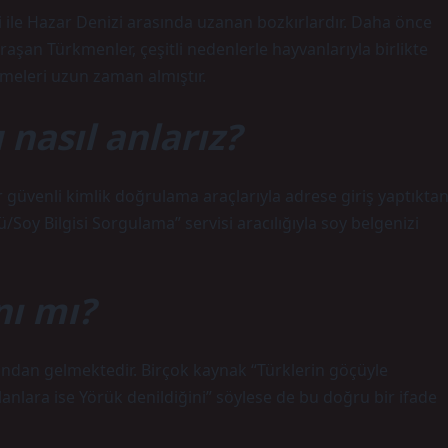
 ile Hazar Denizi arasında uzanan bozkırlardır. Daha önce
aşan Türkmenler, çeşitli nedenlerle hayvanlarıyla birlikte
şmeleri uzun zaman almıştır.
asıl anlarız?
r güvenli kimlik doğrulama araçlarıyla adrese giriş yaptıkta
Soy Bilgisi Sorgulama” servisi aracılığıyla soy belgenizi
ı mı?
ndan gelmektedir. Birçok kaynak “Türklerin göçüyle
lara ise Yörük denildiğini” söylese de bu doğru bir ifade