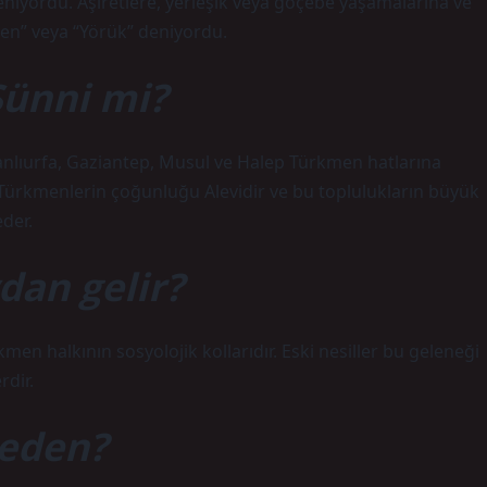
niyordu. Aşiretlere, yerleşik veya göçebe yaşamalarına ve
men” veya “Yörük” deniyordu.
Sünni mi?
anlıurfa, Gaziantep, Musul ve Halep Türkmen hatlarına
Türkmenlerin çoğunluğu Alevidir ve bu toplulukların büyük
eder.
dan gelir?
n halkının sosyolojik kollarıdır. Eski nesiller bu geleneği
dir.
reden?