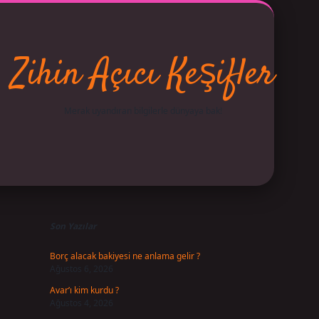
Zihin Açıcı Keşifler
Merak uyandıran bilgilerle dünyaya bak!
Sidebar
betci
vdcasino giriş
ilbet casino
ilbet yeni giriş
Betexpe
Son Yazılar
Borç alacak bakiyesi ne anlama gelir ?
Ağustos 6, 2026
Avar’ı kim kurdu ?
Ağustos 4, 2026