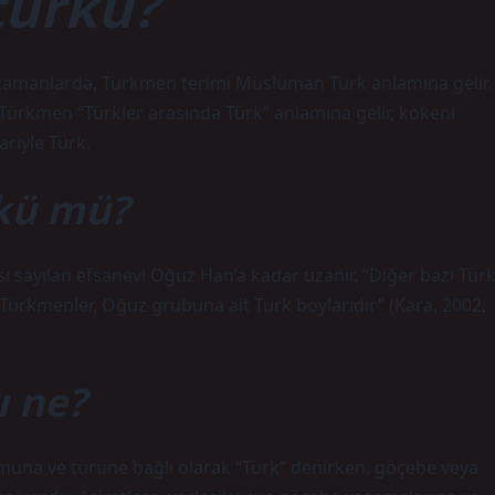
türkü?
zamanlarda, Türkmen terimi Müslüman Türk anlamına gelir.
 Türkmen “Türkler arasında Türk” anlamına gelir, kökeni
ariyle Türk.
kü mü?
 sayılan efsanevi Oğuz Han’a kadar uzanır. “Diğer bazı Tür
n Türkmenler, Oğuz grubuna ait Türk boylarıdır” (Kara, 2002,
ı ne?
umuna ve türüne bağlı olarak “Türk” denirken, göçebe veya