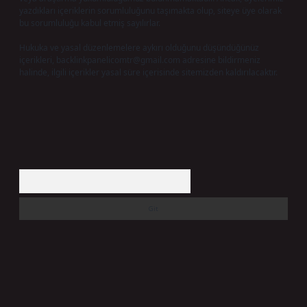
yazdıkları içeriklerin sorumluluğunu taşımakta olup, siteye üye olarak
bu sorumluluğu kabul etmiş sayılırlar.
Hukuka ve yasal düzenlemelere aykırı olduğunu düşündüğünüz
içerikleri,
backlinkpanelicomtr@gmail.com
adresine bildirmeniz
halinde, ilgili içerikler yasal süre içerisinde sitemizden kaldırılacaktır.
Arama