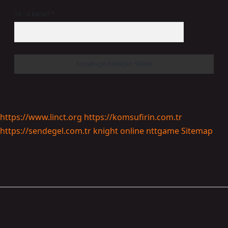
10 - 4 kaçtır?
*
https://www.linct.org
https://komsufirin.com.tr
https://sendegel.com.tr
knight online
nttgame
Sitemap
Sidebar