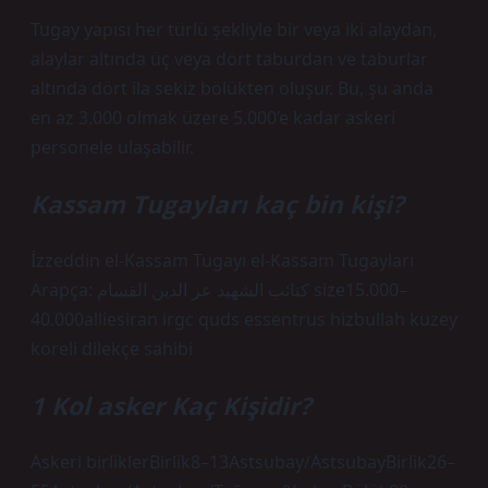
Tugay yapısı her türlü şekliyle bir veya iki alaydan,
alaylar altında üç veya dört taburdan ve taburlar
altında dört ila sekiz bölükten oluşur. Bu, şu anda
en az 3.000 olmak üzere 5.000’e kadar askeri
personele ulaşabilir.
Kassam Tugayları kaç bin kişi?
İzzeddin el-Kassam Tugayı el-Kassam Tugayları
Arapça: كتائب الشهيد عز الدين القسام size15.000–
40.000alliesiran irgc quds essentrus hizbullah kuzey
koreli dilekçe sahibi
1 Kol asker Kaç Kişidir?
Askeri birliklerBirlik8–13Astsubay/AstsubayBirlik26–