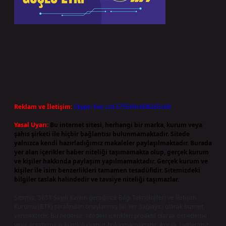
Reklam ve İletişim:
Skype: live:.cid.575569c608265c69
Yasal Uyarı:
Bu internet sitesi, herhangi bir marka, kurum veya
şahıs şirketi ile hiçbir bağlantısı bulunmamaktadır. Sitede
yalnızca kendi hazırladığımız makaleler paylaşılmaktadır. Burada
yer alan içerikler haber niteliği taşımamakta olup, gerçek kurum
ve kişiler hakkında paylaşım yapılmamaktadır. Gerçek kurum ve
kişiler ile isim benzerlikleri tamamen tesadüfidir. Sitemizdeki
bilgiler taslak halindedir ve tavsiye niteliği taşımazlar.
Sitemiz, 5651 Sayılı Kanun gereğince Bilgi Teknolojileri ve İletişim
Kurumu (BTK) tarafından onaylanmış bir Yer Sağlayıcı olarak hizmet
vermektedir. Bu nedenle, sitedeki içerikleri proaktif olarak denetleme
veya araştırma yükümlülüğümüz bulunmamaktadır. Ancak, üyelerimiz