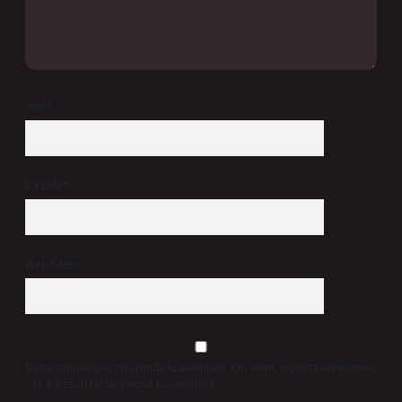
İsim*
E-Posta*
Web Sitesi
Daha sonraki yorumlarımda kullanılması için adım, e-posta adresim ve
site adresim bu tarayıcıya kaydedilsin.