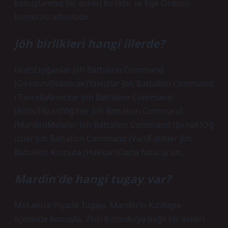
konuşlanmış bir askeri birliktir ve Ege Ordusu
komutası altındadır.
Jöh birlikleri hangi illerde?
UnitsDoğanlar Jöh Battalion Command
(Giresun/Bulancak)Yavuzlar Jöh Battalion Command
(Tunceli)Akıncılar Jöh Battalion Command
(Bitlis/Hizan)Yiğitler Jöh Battalion Command
(Mardin)Meteler Jöh Battalion Command (Şırnak)Oğ
uzlar Jöh Battalion Command (Van)Fatihler Jöh
Battalion Komuta (Hakkari)Daha fazla ürün…
Mardin’de hangi tugay var?
Mekanize Piyade Tugayı, Mardin’in Kızıltepe
ilçesinde konuşlu, 7’nci Kolordu’ya bağlı bir askeri