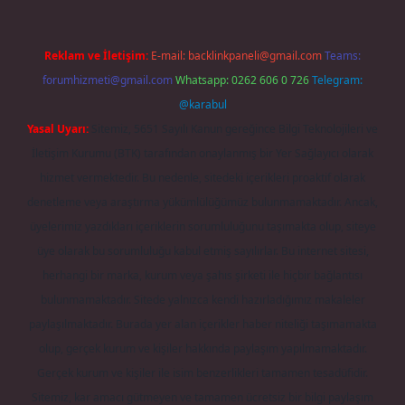
Reklam ve İletişim:
E-mail:
backlinkpaneli@gmail.com
Teams:
forumhizmeti@gmail.com
Whatsapp: 0262 606 0 726
Telegram:
@karabul
Yasal Uyarı:
Sitemiz, 5651 Sayılı Kanun gereğince Bilgi Teknolojileri ve
İletişim Kurumu (BTK) tarafından onaylanmış bir Yer Sağlayıcı olarak
hizmet vermektedir. Bu nedenle, sitedeki içerikleri proaktif olarak
denetleme veya araştırma yükümlülüğümüz bulunmamaktadır. Ancak,
üyelerimiz yazdıkları içeriklerin sorumluluğunu taşımakta olup, siteye
üye olarak bu sorumluluğu kabul etmiş sayılırlar. Bu internet sitesi,
herhangi bir marka, kurum veya şahıs şirketi ile hiçbir bağlantısı
bulunmamaktadır. Sitede yalnızca kendi hazırladığımız makaleler
paylaşılmaktadır. Burada yer alan içerikler haber niteliği taşımamakta
olup, gerçek kurum ve kişiler hakkında paylaşım yapılmamaktadır.
Gerçek kurum ve kişiler ile isim benzerlikleri tamamen tesadüfidir.
Sitemiz, kar amacı gütmeyen ve tamamen ücretsiz bir bilgi paylaşım