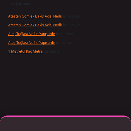
Son yorumlar
Atesten Gomlek Bakis Acisi Nedir
için
admin
Atesten Gomlek Bakis Acisi Nedir
için
Volkan
Ateş Tuğlası Ne Ile Yapıştırılır
için
admin
Ateş Tuğlası Ne Ile Yapıştırılır
için
Karan
1 Metretül Kaç Metre
için
admin
r giriş adresi güncellendi
betexper.xyz
m elexbet