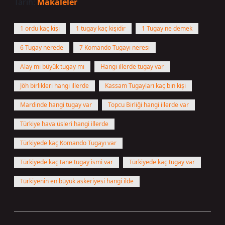
Tarih:
Makaleler
1 ordu kaç kişi
1 tugay kaç kişidir
1 Tugay ne demek
6 Tugay nerede
7 Komando Tugayı neresi
Alay mı büyük tugay mı
Hangi illerde tugay var
Jöh birlikleri hangi illerde
Kassam Tugayları kaç bin kişi
Mardinde hangi tugay var
Topcu Birliği hangi illerde var
Türkiye hava üsleri hangi illerde
Türkiyede kaç Komando Tugayı var
Türkiyede kaç tane tugay ismi var
Türkiyede kaç tugay var
Türkiyenin en büyük askeriyesi hangi ilde