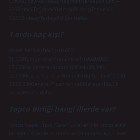
55Astsubay/Astsubay/Teğmen/YarbayBölük80–
225Birinci Teğmen/Yüzbaşı/BinbaşıTabur300–
1.300Binbaşı/Yarbay9 diğer hatlar
1 ordu kaç kişi?
Askeri birliklerBölüm10.000–
15.000Tümgeneral/TümamiralOrdu20.000–
45.000Korgeneral/KoramiralOrdu80.000–
200.000Genel General/AmiralOrdu Grubu400.000–
1.000.000General/Ticari Amiral/Mareşal/Büyük
Amiral9 satır daha
Topcu Birliği hangi illerde var?
Topçu Tugayı, Türk Kara Kuvvetleri’nin topçu askeri
birliğidir. İzmir’in Bornova ve Menemen ilçelerinde