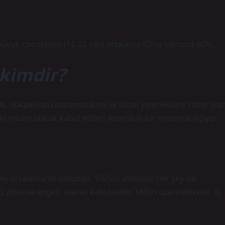
üyük çocukların (12-22 yaş) ortalama IQ’su yalnızca 60’tı.
 kimdir?
), olağanüstü matematiksel ve dilsel yeteneklere sahip ola
i insanı olarak kabul edilen Amerikalı bir matematikçiydi.
y ortalamanın üstünde, 100’ün altındaki her şey ise
Q zihinsel engelli olarak kabul edilir. 160’ın üzerindeki bir IQ