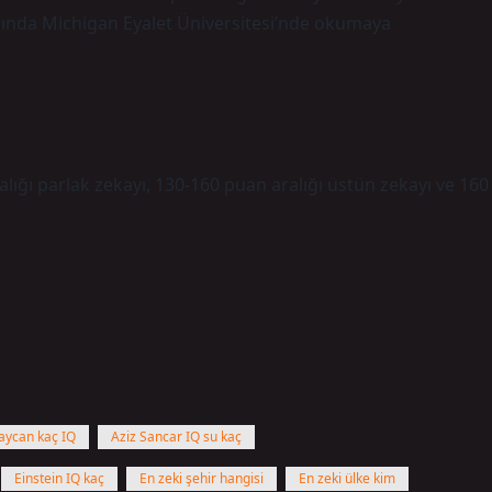
yılında Michigan Eyalet Üniversitesi’nde okumaya
lığı parlak zekayı, 130-160 puan aralığı üstün zekayı ve 160
aycan kaç IQ
Aziz Sancar IQ su kaç
Einstein IQ kaç
En zeki şehir hangisi
En zeki ülke kim