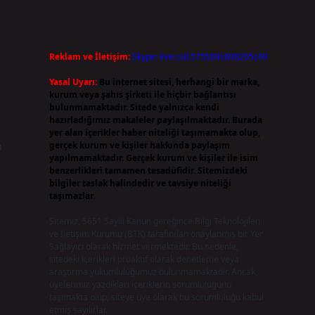
Reklam ve İletişim:
Skype: live:.cid.575569c608265c69
Yasal Uyarı:
Bu internet sitesi, herhangi bir marka,
kurum veya şahıs şirketi ile hiçbir bağlantısı
bulunmamaktadır. Sitede yalnızca kendi
hazırladığımız makaleler paylaşılmaktadır. Burada
yer alan içerikler haber niteliği taşımamakta olup,
n
gerçek kurum ve kişiler hakkında paylaşım
yapılmamaktadır. Gerçek kurum ve kişiler ile isim
benzerlikleri tamamen tesadüfidir. Sitemizdeki
bilgiler taslak halindedir ve tavsiye niteliği
taşımazlar.
Sitemiz, 5651 Sayılı Kanun gereğince Bilgi Teknolojileri
ve İletişim Kurumu (BTK) tarafından onaylanmış bir Yer
Sağlayıcı olarak hizmet vermektedir. Bu nedenle,
sitedeki içerikleri proaktif olarak denetleme veya
araştırma yükümlülüğümüz bulunmamaktadır. Ancak,
üyelerimiz yazdıkları içeriklerin sorumluluğunu
taşımakta olup, siteye üye olarak bu sorumluluğu kabul
etmiş sayılırlar.