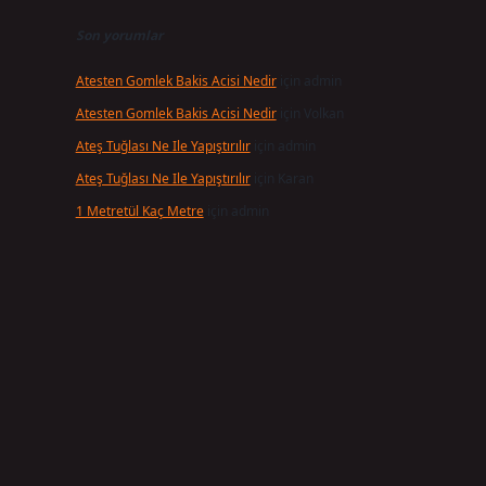
Son yorumlar
Atesten Gomlek Bakis Acisi Nedir
için
admin
Atesten Gomlek Bakis Acisi Nedir
için
Volkan
Ateş Tuğlası Ne Ile Yapıştırılır
için
admin
Ateş Tuğlası Ne Ile Yapıştırılır
için
Karan
1 Metretül Kaç Metre
için
admin