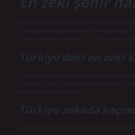
En zeki şehir ha
Çalışmada, farklı testlerle bireylerin zekâ testlerin
karşılaştırmalar yapıldığı belirtildi. Kentte yaşayan 
şehirler listesinde Eskişehir, 105.20 IQ puanıyla ilk s
Türkiye’deki en zeki k
Boğaziçi Üniversitesi Bilgisayar Mühendisliği Fakül
Zeki İnsanı” seçildi. Yarışmada dereceye giren 5 ki
düzenlenen törenle verildi.
Türkiye zekada kaçınc
ListeZeileLandNationale IQ-Schätzung39Türkei90