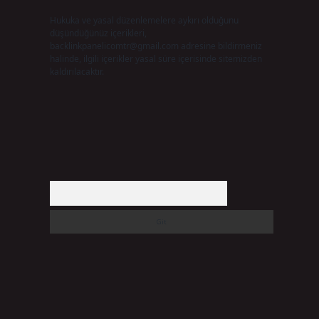
Hukuka ve yasal düzenlemelere aykırı olduğunu
düşündüğünüz içerikleri,
backlinkpanelicomtr@gmail.com
adresine bildirmeniz
halinde, ilgili içerikler yasal süre içerisinde sitemizden
kaldırılacaktır.
Arama