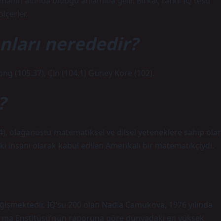
amanın altında olduğu anlamına gelir. Birkaç farklı IQ testi
lçerler.
nları nerededir?
ng (105.37), Çin (104.1) Güney Kore (102).
?
), olağanüstü matematiksel ve dilsel yeteneklere sahip ola
i insanı olarak kabul edilen Amerikalı bir matematikçiydi.
değişmektedir. IQ’su 200 olan Nadia Camukova, 1976 yılında
rma Enstitüsü’nün raporuna göre dünyadaki en yüksek