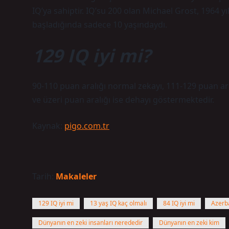
IQ’ya sahiptir. IQ’su 200 olan Michael Grost, 1964 
başladığında sadece 10 yaşındaydı.
129 IQ iyi mi?
90-110 puan aralığı normal zekayı, 111-129 puan ara
ve üzeri puan aralığı ise dehayı göstermektedir.
Kaynak:
pigo.com.tr
Tarih:
Makaleler
129 IQ iyi mi
13 yaş IQ kaç olmalı
84 IQ iyi mi
Azerb
Dünyanın en zeki insanları nerededir
Dünyanın en zeki kim