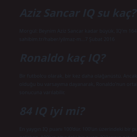
Aziz Sancar IQ su kaç?
Morgül: Beynim Aziz Sancar kadar büyük, IQ’m 164.
sahibim.tr/haber/yilmaz-m…7 Şubat 2016
Ronaldo kaç IQ?
Bir futbolcu olarak, bir kez daha olağanüstü. Anc
olduğu bu varsayıma dayanarak, Ronaldo’nun orta
sonucuna varılabilir.
84 IQ iyi mi?
En yaygın IQ puanı 100’dür. 100’ün üzerindeki bir 