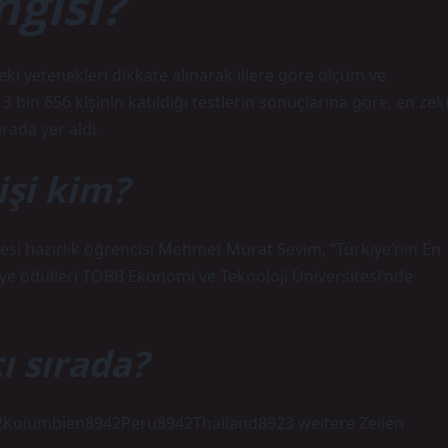
ngisi?
deki yetenekleri dikkate alınarak illere göre ölçüm ve
13 bin 656 kişinin katıldığı testlerin sonuçlarına göre, en zek
ırada yer aldı.
işi kim?
tesi hazırlık öğrencisi Mehmet Murat Sevim, “Türkiye’nin En
şiye ödülleri TOBB Ekonomi ve Teknoloji Üniversitesi’nde
ı sırada?
42Kolumbien8942Peru8942Thailand8923 weitere Zeilen