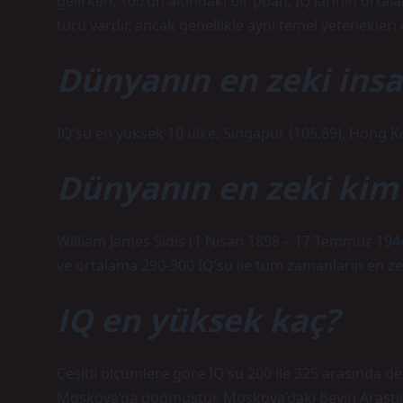
gelirken, 100’ün altındaki bir puan, IQ’larının ortal
türü vardır, ancak genellikle aynı temel yetenekleri ö
Dünyanın en zeki insa
IQ’su en yüksek 10 ülke: Singapur (105.89), Hong Ko
Dünyanın en zeki kim
William James Sidis (1 Nisan 1898 – 17 Temmuz 1944
ve ortalama 290-300 IQ’su ile tüm zamanların en zek
IQ en yüksek kaç?
Çeşitli ölçümlere göre IQ’su 200 ile 325 arasında 
Moskova’da doğmuştur. Moskova’daki Beyin Araştı