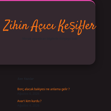
Zihin Açıcı Keşifler
Merak uyandıran bilgilerle dünyaya bak!
Sidebar
betci
vdcasino giriş
ilbet casino
ilbet yeni giriş
Betexper 
Son Yazılar
Borç alacak bakiyesi ne anlama gelir ?
Ağustos 6, 2026
Avar’ı kim kurdu ?
Ağustos 4, 2026