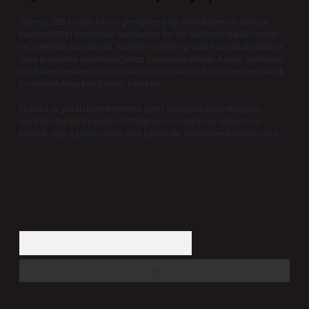
Sitemiz, 5651 Sayılı Kanun gereğince Bilgi Teknolojileri ve İletişim
Kurumu (BTK) tarafından onaylanmış bir Yer Sağlayıcı olarak hizmet
vermektedir. Bu nedenle, sitedeki içerikleri proaktif olarak denetleme
veya araştırma yükümlülüğümüz bulunmamaktadır. Ancak, üyelerimiz
yazdıkları içeriklerin sorumluluğunu taşımakta olup, siteye üye olarak
bu sorumluluğu kabul etmiş sayılırlar.
Hukuka ve yasal düzenlemelere aykırı olduğunu düşündüğünüz
içerikleri,
backlinkpanelicomtr@gmail.com
adresine bildirmeniz
halinde, ilgili içerikler yasal süre içerisinde sitemizden kaldırılacaktır.
Arama