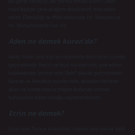
bu garip takipçiyi, bu harika betûlü (Fahri Celâl)
nasıl baştan çıkaracağımı düşünerek mücadele
ettim. [Temizliği ve iffeti nedeniyle Hz. Meryem ve
Hz. Muhammed’in kızı Hz.
Aden ne demek kuran’da?
Alıntı: Aden ismi Kur’an-ı Kerim’de dört farklı surede
geçmektedir. Necm ve Hud surelerinde, yok edilen
kabilelerden birinin ismi “Adn” olarak geçmektedir.
Furkan ve Ankebut surelerinde, altından nehirler
akan ve içinde sayısız meyve bulunan cennet
bahçesinin Aden olduğu söylenmektedir.
Ecrin ne demek?
Ecrin ismi Türkçe kökenlidir. Kökeni tam olarak belli