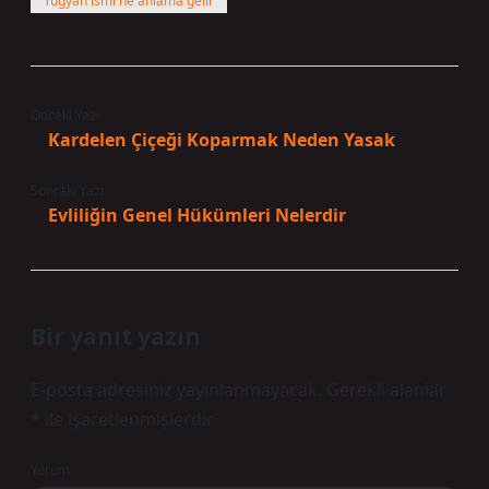
Tuğyan ismi ne anlama gelir
Önceki Yazı
Kardelen Çiçeği Koparmak Neden Yasak
Sonraki Yazı
Evliliğin Genel Hükümleri Nelerdir
Bir yanıt yazın
E-posta adresiniz yayınlanmayacak.
Gerekli alanlar
*
ile işaretlenmişlerdir
Yorum