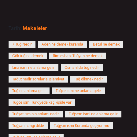
Tarih:
Makaleler
7 Tuğ Nedir
Aden ne demek kuranda
Betül ne demek
Gök tuğ ne demek
İlim esbabı Tuğyan ne demek
Lina ismi ne anlama gelir
Osmanlıda tuğ nedir
Tağut nedir sorularla İslamiyet
Tuğ dikmek nedir
Tuğ ne anlama gelir
Tuğce ismi ne anlama gelir
Tuğce ismi Türkiyede kaç kişide var
Tuğşat isminin anlamı nedir
Tuğsem ismi ne anlama gelir
Tuğyan hangi dilde
Tuğyan ismi Kuranda geçiyor mu