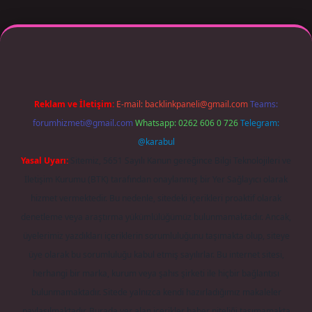
r giriş adresi güncellendi
betexper.xyz
m elexbet
Reklam ve İletişim:
E-mail:
backlinkpaneli@gmail.com
Teams:
forumhizmeti@gmail.com
Whatsapp: 0262 606 0 726
Telegram:
@karabul
Yasal Uyarı:
Sitemiz, 5651 Sayılı Kanun gereğince Bilgi Teknolojileri ve
İletişim Kurumu (BTK) tarafından onaylanmış bir Yer Sağlayıcı olarak
hizmet vermektedir. Bu nedenle, sitedeki içerikleri proaktif olarak
denetleme veya araştırma yükümlülüğümüz bulunmamaktadır. Ancak,
üyelerimiz yazdıkları içeriklerin sorumluluğunu taşımakta olup, siteye
üye olarak bu sorumluluğu kabul etmiş sayılırlar. Bu internet sitesi,
herhangi bir marka, kurum veya şahıs şirketi ile hiçbir bağlantısı
bulunmamaktadır. Sitede yalnızca kendi hazırladığımız makaleler
paylaşılmaktadır. Burada yer alan içerikler haber niteliği taşımamakta