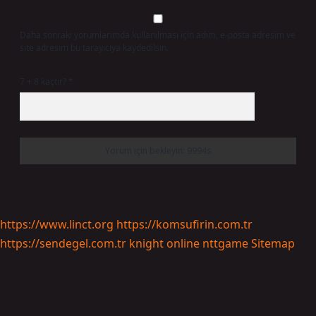
Daha sonraki yorumlarımda kullanılması için adım, e-posta adresim ve
site adresim bu tarayıcıya kaydedilsin.
7 + 8 kaçtır?
*
https://www.linct.org
https://komsufirin.com.tr
https://sendegel.com.tr
knight online
nttgame
Sitemap