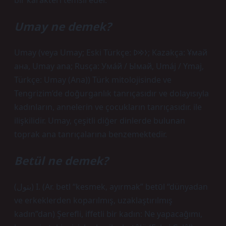
bir karakteri temsil eder.
Umay ne demek?
Umay (veya Umay; Eski Türkçe: 𐰆𐰢𐰖; Kazakça: Ұмай
aна, Umay ana; Rusça: Ума́й / Ымай, Umáj / Ymaj,
Türkçe: Umay (Ana)) Türk mitolojisinde ve
Tengrizim’de doğurganlık tanrıçasıdır ve dolayısıyla
kadınların, annelerin ve çocukların tanrıçasıdır. ile
ilişkilidir. Umay, çeşitli diğer dinlerde bulunan
toprak ana tanrıçalarına benzemektedir.
Betül ne demek?
(ﺑﺘﻮﻝ) I. (Ar. betl “kesmek, ayırmak” betūl “dünyadan
ve erkeklerden koparılmış, uzaklaştırılmış
kadın”dan) Şerefli, iffetli bir kadın: Ne yapacağımı,