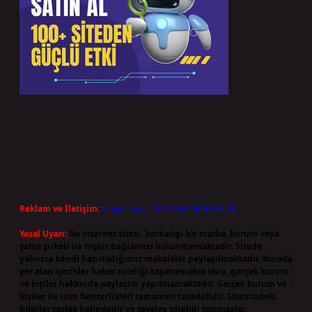
Reklam ve İletişim:
Skype: live:.cid.575569c608265c69
Yasal Uyarı:
Bu internet sitesi, herhangi bir marka, kurum veya
şahıs şirketi ile hiçbir bağlantısı bulunmamaktadır. Sitede
yalnızca kendi hazırladığımız makaleler paylaşılmaktadır. Burada
yer alan içerikler haber niteliği taşımamakta olup, gerçek kurum
ve kişiler hakkında paylaşım yapılmamaktadır. Gerçek kurum ve
kişiler ile isim benzerlikleri tamamen tesadüfidir. Sitemizdeki
bilgiler taslak halindedir ve tavsiye niteliği taşımazlar.