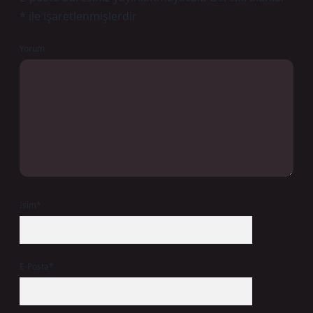
*
ile işaretlenmişlerdir
Yorum
İsim*
E-Posta*