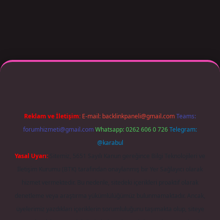
 giriş adresi güncellendi
betexper.xyz
m elexbet
Reklam ve İletişim:
E-mail:
backlinkpaneli@gmail.com
Teams:
forumhizmeti@gmail.com
Whatsapp: 0262 606 0 726
Telegram:
@karabul
Yasal Uyarı:
Sitemiz, 5651 Sayılı Kanun gereğince Bilgi Teknolojileri ve
İletişim Kurumu (BTK) tarafından onaylanmış bir Yer Sağlayıcı olarak
hizmet vermektedir. Bu nedenle, sitedeki içerikleri proaktif olarak
denetleme veya araştırma yükümlülüğümüz bulunmamaktadır. Ancak,
üyelerimiz yazdıkları içeriklerin sorumluluğunu taşımakta olup, siteye