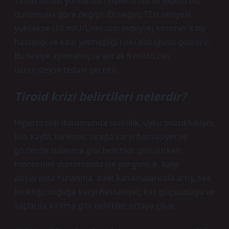
Tiroid tedavi yöntemleri hipertiroid ve hipotiroid
durumuna göre değişir. Örneğin; TSH seviyesi
yüksekse (10 mlU/L’nin üzerindeyse) koroner kalp
hastalığı ve kalp yetmezliği riski olduğunu gösterir.
Bu seviye aşılmamışsa ancak 5 mlU/L’nin
üzerindeyse tedavi gerekir.
Tiroid krizi belirtileri nelerdir?
Hipertiroidi durumunda sinirlilik, uyku bozuklukları,
kilo kaybı, terleme, sıcağa karşı hassasiyet ve
gözlerde sulanma gibi belirtiler görülürken,
hipotiroidi durumunda ise yorgunluk, kalp
atışlarında hızlanma, adet kanamalarında artış, ses
kısıklığı, soğuğa karşı hassasiyet, kas güçsüzlüğü ve
saçlarda kırılma gibi belirtiler ortaya çıkar.