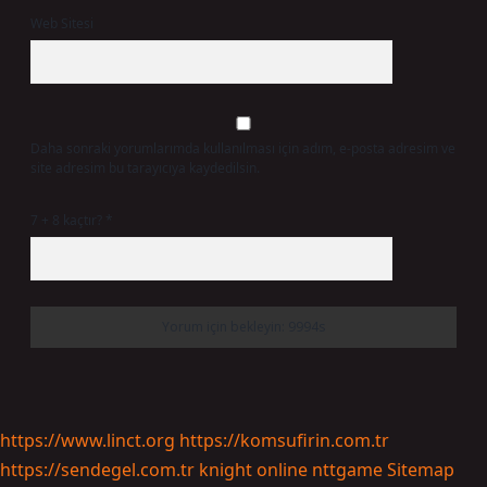
Web Sitesi
Daha sonraki yorumlarımda kullanılması için adım, e-posta adresim ve
site adresim bu tarayıcıya kaydedilsin.
7 + 8 kaçtır?
*
https://www.linct.org
https://komsufirin.com.tr
https://sendegel.com.tr
knight online
nttgame
Sitemap