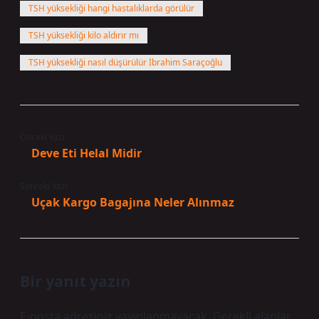
TSH yüksekliği hangi hastalıklarda görülür
TSH yüksekliği kilo aldırır mı
TSH yüksekliği nasıl düşürülür İbrahim Saraçoğlu
Önceki Yazı
Deve Eti Helal Midir
Sonraki Yazı
Uçak Kargo Bagajına Neler Alınmaz
Bir yanıt yazın
E-posta adresiniz yayınlanmayacak.
Gerekli alanlar