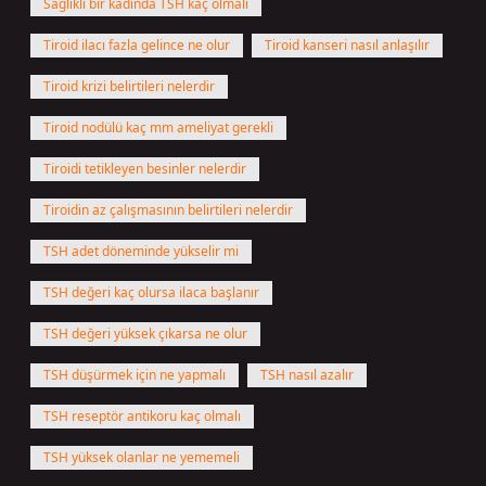
Sağlıklı bir kadında TSH kaç olmalı
Tiroid ilacı fazla gelince ne olur
Tiroid kanseri nasıl anlaşılır
Tiroid krizi belirtileri nelerdir
Tiroid nodülü kaç mm ameliyat gerekli
Tiroidi tetikleyen besinler nelerdir
Tiroidin az çalışmasının belirtileri nelerdir
TSH adet döneminde yükselir mi
TSH değeri kaç olursa ilaca başlanır
TSH değeri yüksek çıkarsa ne olur
TSH düşürmek için ne yapmalı
TSH nasıl azalır
TSH reseptör antikoru kaç olmalı
TSH yüksek olanlar ne yememeli