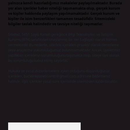
yalnızca kendi hazırladığımız makaleler paylaşılmaktadır. Burada
yer alan içerikler haber niteliği taşımamakta olup, gerçek kurum
ve kişiler hakkında paylaşım yapılmamaktadır. Gerçek kurum ve
kişiler ile isim benzerlikleri tamamen tesadüfidir. Sitemizdeki
bilgiler taslak halindedir ve tavsiye niteliği taşımazlar.
Sitemiz, 5651 Sayılı Kanun gereğince Bilgi Teknolojileri ve İletişim
Kurumu (BTK) tarafından onaylanmış bir Yer Sağlayıcı olarak hizmet
vermektedir. Bu nedenle, sitedeki içerikleri proaktif olarak denetleme
veya araştırma yükümlülüğümüz bulunmamaktadır. Ancak, üyelerimiz
yazdıkları içeriklerin sorumluluğunu taşımakta olup, siteye üye olarak
bu sorumluluğu kabul etmiş sayılırlar.
Hukuka ve yasal düzenlemelere aykırı olduğunu düşündüğünüz
içerikleri,
backlinkpanelicomtr@gmail.com
adresine bildirmeniz
halinde, ilgili içerikler yasal süre içerisinde sitemizden kaldırılacaktır.
Arama