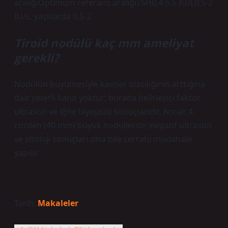
aralığıOptimum referans aralığıTSH0,4-5,5 IU/L0,5-2
IU/L, yaşlılarda 0,5-2.
Tiroid nodülü kaç mm ameliyat
gerekli?
Nodülün büyümesiyle kanser olasılığının arttığına
dair yeterli kanıt yoktur; burada belirleyici faktör
ultrason ve iğne biyopsisi sonuçlarıdır. Ancak 4
cm’den (40 mm) büyük nodüllerde; negatif ultrason
ve sitoloji sonuçları olsa bile cerrahi müdahale
yapılır.
Tarih:
Makaleler