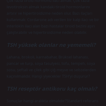
Çok fazla tiroid hormonu ilacı almak: Çok fazla
levotiroksin almak kandaki tiroid hormonlarını
artırır ve hipertiroidizme neden olur. Bazı ilaçları
kullanmak: Cordarone adı verilen bir kalp ilacı ve bir
interlökin ilacı alan bazı hastalar tiroid bezini aşırı
çalıştırabilir ve hipertiroidizme neden olabilir.
TSH yüksek olanlar ne yememeli?
Lahana, brokoli, karnabahar, Brüksel lahanası,
pancar ve turp, soya fasulyesi, tofu, tempeh, soya
sosu, şeftali ve çilek gibi çiğ meyve ve sebzelerden
kaçınılmalıdır. Hangi yiyecekler TSH’yi düşürür?
TSH reseptör antikoru kaç olmalı?
Sonuçlar hangi aralıkta olmalıdır?Standart referans