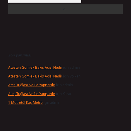
Son yorumlar
Atesten Gomlek Bakis Acisi Nedir
için
admin
Atesten Gomlek Bakis Acisi Nedir
için
Volkan
Ateş Tuğlası Ne Ile Yapıştırılır
için
admin
Ateş Tuğlası Ne Ile Yapıştırılır
için
Karan
1 Metretül Kaç Metre
için
admin