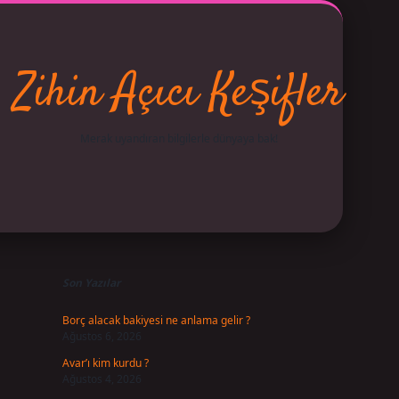
Zihin Açıcı Keşifler
Merak uyandıran bilgilerle dünyaya bak!
Sidebar
betci
vdcasino giriş
ilbet casino
ilbet yeni giriş
Betexper 
Son Yazılar
Borç alacak bakiyesi ne anlama gelir ?
Ağustos 6, 2026
Avar’ı kim kurdu ?
Ağustos 4, 2026