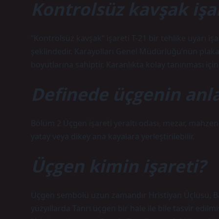
Kontrolsüz kavşak işar
“Kontrolsüz kavşak” işareti T-21 bir tehlike uyarı işa
şeklindedir. Karayolları Genel Müdürlüğü’nün plaka
boyutlarına sahiptir. Karanlıkta kolay tanınması içi
Definede üçgenin anl
Bölüm 2 Üçgen işareti yeraltı odası, mezar, mahzen 
yatay veya dikey ana kayalara yerleştirilebilir.
Üçgen kimin işareti?
Üçgen sembolü uzun zamandır Hristiyan Üçlüsü, Bab
yüzyıllarda Tanrı üçgen bir hale ile bile tasvir edilm