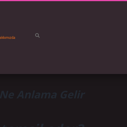
akkımızda
Ne Anlama Gelir