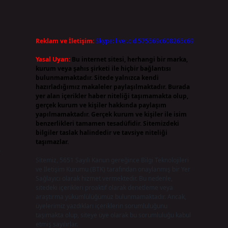
Reklam ve İletişim:
Skype: live:.cid.575569c608265c69
Yasal Uyarı:
Bu internet sitesi, herhangi bir marka,
kurum veya şahıs şirketi ile hiçbir bağlantısı
bulunmamaktadır. Sitede yalnızca kendi
hazırladığımız makaleler paylaşılmaktadır. Burada
yer alan içerikler haber niteliği taşımamakta olup,
gerçek kurum ve kişiler hakkında paylaşım
yapılmamaktadır. Gerçek kurum ve kişiler ile isim
benzerlikleri tamamen tesadüfidir. Sitemizdeki
bilgiler taslak halindedir ve tavsiye niteliği
taşımazlar.
Sitemiz, 5651 Sayılı Kanun gereğince Bilgi Teknolojileri
ve İletişim Kurumu (BTK) tarafından onaylanmış bir Yer
Sağlayıcı olarak hizmet vermektedir. Bu nedenle,
sitedeki içerikleri proaktif olarak denetleme veya
araştırma yükümlülüğümüz bulunmamaktadır. Ancak,
üyelerimiz yazdıkları içeriklerin sorumluluğunu
taşımakta olup, siteye üye olarak bu sorumluluğu kabul
etmiş sayılırlar.