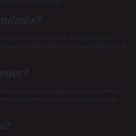
işareti olarak kullanılmıştır.
amdadır?
lmayan noktayı birleştirebilen üç doğru parçasının
cak da denir. Düzlem geometrisinin ana şekillerinden biri
 eder?
dan aşağıya bir üçgen olarak sunulsa da, organizasyon
şteri ilişkilerinde, satışta ve pazarlamada ters bir
a?