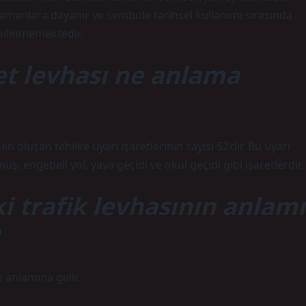
zamanlara dayanır ve sembole tarihsel kullanımı sırasında
 bilinmemektedir.
et levhası ne anlama
n oluşan tehlike uyarı işaretlerinin sayısı 52’dir. Bu uyarı
üş, engebeli yol, yaya geçidi ve okul geçidi gibi işaretlerdir.
i trafik levhasının anlamı
 anlamına gelir.