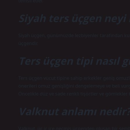
temsil eder.
Siyah ters üçgen neyi 
Siyah üçgen, günümüzde lezbiyenler tarafından kul
üçgendir.
Ters üçgen tipi nasıl 
Ters üçgen vücut tipine sahip erkekler geniş omuzlar 
önerileri omuz genişliğini dengelemeye ve beli v
Öncelikle düz ve sade renkli tişörtler ve gömlekler t
Valknut anlamı nedir
Valknut, üç iç içe geçmiş üçgenden oluşan bir sembo