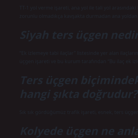
TT-1 yol verme işareti, ana yol ile tali yol arasında
zorunlu olmadıkça kavşakta durmadan ana yoldan gel
Siyah ters üçgen nedir
“Ek izlemeye tabi ilaçlar” listesinde yer alan ilaçlar
üçgen işareti ve bu kurum tarafından “Bu ilaç ek izle
Ters üçgen biçimindek
hangi şıkta doğrudur?
Sık sık gördüğümüz trafik işareti, esnek, ters üçgen
Kolyede üçgen ne anl