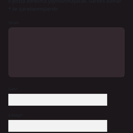
E-posta adresiniz yayınlanmayacak.
Gerekli alanlar
*
ile işaretlenmişlerdir
Yorum
İsim*
E-Posta*