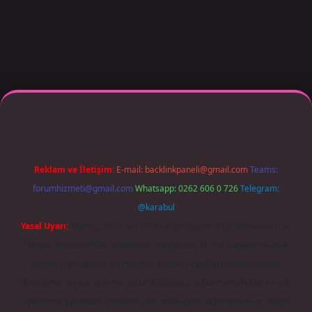
 giriş adresi güncellendi
betexper.xyz
m elexbet
Reklam ve İletişim:
E-mail:
backlinkpaneli@gmail.com
Teams:
forumhizmeti@gmail.com
Whatsapp: 0262 606 0 726
Telegram:
@karabul
Yasal Uyarı:
Sitemiz, 5651 Sayılı Kanun gereğince Bilgi Teknolojileri ve
İletişim Kurumu (BTK) tarafından onaylanmış bir Yer Sağlayıcı olarak
hizmet vermektedir. Bu nedenle, sitedeki içerikleri proaktif olarak
denetleme veya araştırma yükümlülüğümüz bulunmamaktadır. Ancak,
üyelerimiz yazdıkları içeriklerin sorumluluğunu taşımakta olup, siteye