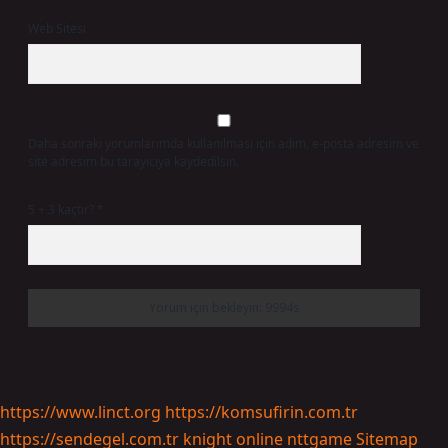
Web Sitesi
Daha sonraki yorumlarımda kullanılması için adım, e-posta adresim ve
site adresim bu tarayıcıya kaydedilsin.
5 + 3 kaçtır?
*
https://www.linct.org
https://komsufirin.com.tr
https://sendegel.com.tr
knight online
nttgame
Sitemap