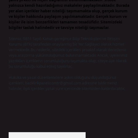
yalnızca kendi hazırladığımız makaleler paylaşılmaktadır. Burada
yer alan içerikler haber niteliği taşımamakta olup, gerçek kurum
ve kişiler hakkında paylaşım yapılmamaktadır. Gerçek kurum ve
kişiler ile isim benzerlikleri tamamen tesadüfidir. Sitemizdeki
bilgiler taslak halindedir ve tavsiye niteliği taşımazlar.
Sitemiz, 5651 Sayılı Kanun gereğince Bilgi Teknolojileri ve İletişim
Kurumu (BTK) tarafından onaylanmış bir Yer Sağlayıcı olarak hizmet
vermektedir. Bu nedenle, sitedeki içerikleri proaktif olarak denetleme
veya araştırma yükümlülüğümüz bulunmamaktadır. Ancak, üyelerimiz
yazdıkları içeriklerin sorumluluğunu taşımakta olup, siteye üye olarak
bu sorumluluğu kabul etmiş sayılırlar.
Hukuka ve yasal düzenlemelere aykırı olduğunu düşündüğünüz
içerikleri,
backlinkpanelicomtr@gmail.com
adresine bildirmeniz
halinde, ilgili içerikler yasal süre içerisinde sitemizden kaldırılacaktır.
Arama