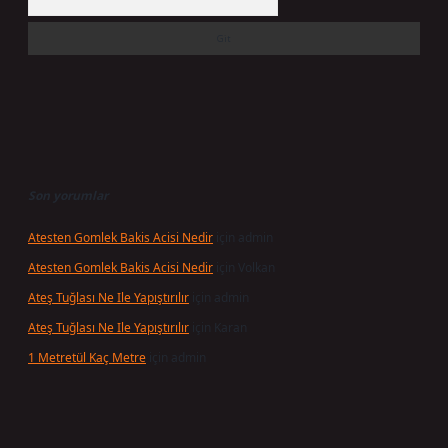
Son yorumlar
Atesten Gomlek Bakis Acisi Nedir
için
admin
Atesten Gomlek Bakis Acisi Nedir
için
Volkan
Ateş Tuğlası Ne Ile Yapıştırılır
için
admin
Ateş Tuğlası Ne Ile Yapıştırılır
için
Karan
1 Metretül Kaç Metre
için
admin