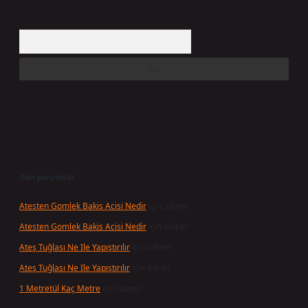
Arama
Son yorumlar
Atesten Gomlek Bakis Acisi Nedir
için
admin
Atesten Gomlek Bakis Acisi Nedir
için
Volkan
Ateş Tuğlası Ne Ile Yapıştırılır
için
admin
Ateş Tuğlası Ne Ile Yapıştırılır
için
Karan
1 Metretül Kaç Metre
için
admin