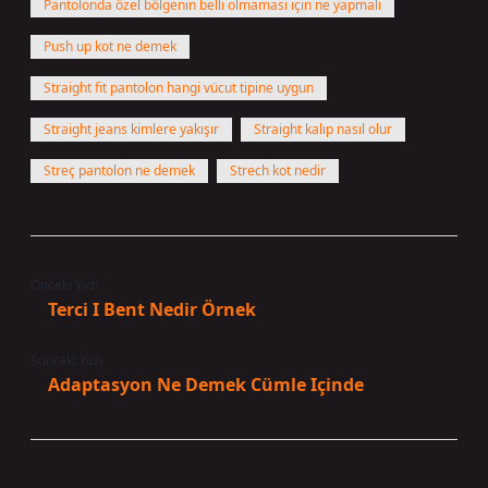
Pantolonda özel bölgenin belli olmaması için ne yapmalı
Push up kot ne demek
Straight fit pantolon hangi vücut tipine uygun
Straight jeans kimlere yakışır
Straight kalıp nasıl olur
Streç pantolon ne demek
Strech kot nedir
Önceki Yazı
Terci I Bent Nedir Örnek
Sonraki Yazı
Adaptasyon Ne Demek Cümle Içinde