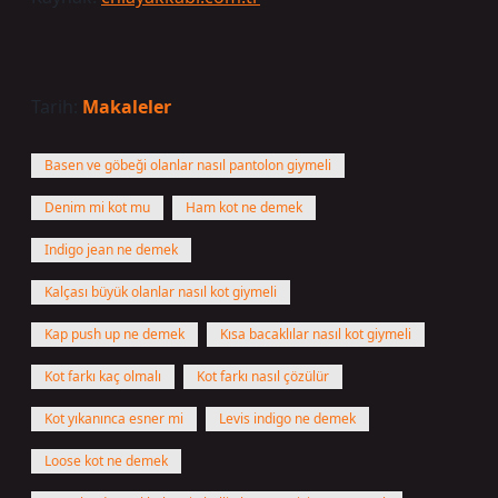
Tarih:
Makaleler
Basen ve göbeği olanlar nasıl pantolon giymeli
Denim mi kot mu
Ham kot ne demek
Indigo jean ne demek
Kalçası büyük olanlar nasıl kot giymeli
Kap push up ne demek
Kısa bacaklılar nasıl kot giymeli
Kot farkı kaç olmalı
Kot farkı nasıl çözülür
Kot yıkanınca esner mi
Levis indigo ne demek
Loose kot ne demek