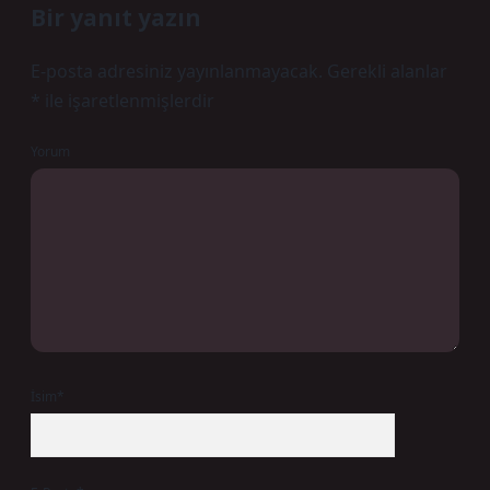
Bir yanıt yazın
E-posta adresiniz yayınlanmayacak.
Gerekli alanlar
*
ile işaretlenmişlerdir
Yorum
İsim*