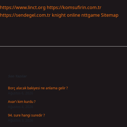
https://www.linct.org
https://komsufirin.com.tr
https://sendegel.com.tr
knight online
nttgame
Sitemap
Sidebar
Son Yazılar
Borç alacak bakiyesi ne anlama gelir ?
Ağustos 6, 2026
Avar’ı kim kurdu ?
Ağustos 4, 2026
94. sure hangi suredir ?
Ağustos 3, 2026