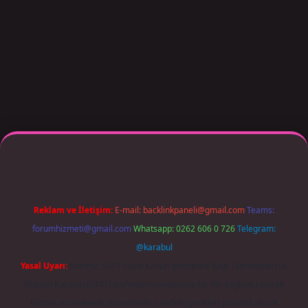
r giriş adresi güncellendi
betexper.xyz
m elexbet
Reklam ve İletişim:
E-mail:
backlinkpaneli@gmail.com
Teams:
forumhizmeti@gmail.com
Whatsapp: 0262 606 0 726
Telegram:
@karabul
Yasal Uyarı:
Sitemiz, 5651 Sayılı Kanun gereğince Bilgi Teknolojileri ve
İletişim Kurumu (BTK) tarafından onaylanmış bir Yer Sağlayıcı olarak
hizmet vermektedir. Bu nedenle, sitedeki içerikleri proaktif olarak