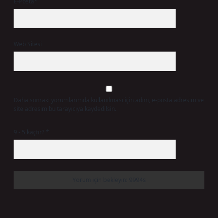
E-Posta*
Web Sitesi
Daha sonraki yorumlarımda kullanılması için adım, e-posta adresim ve
site adresim bu tarayıcıya kaydedilsin.
9 - 5 kaçtır?
*