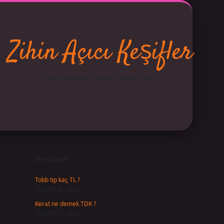
Zihin Açıcı Keşifler
Merak uyandıran bilgilerle dünyaya bak!
Sidebar
betci
vdcasino giriş
ilbet casino
ilbet yeni giriş
Betexper 
Son Yazılar
Tobb tıp kaç TL ?
Ağustos 8, 2026
Kerat ne demek TDK ?
Ağustos 7, 2026