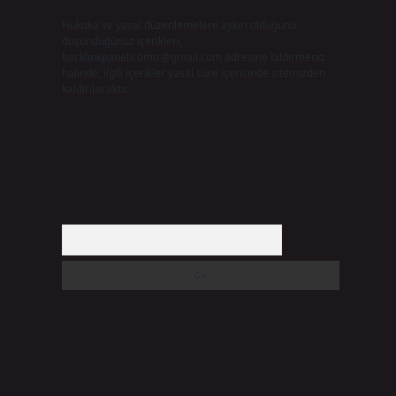
Hukuka ve yasal düzenlemelere aykırı olduğunu
düşündüğünüz içerikleri,
backlinkpanelicomtr@gmail.com
adresine bildirmeniz
halinde, ilgili içerikler yasal süre içerisinde sitemizden
kaldırılacaktır.
Arama