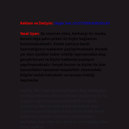
Reklam ve İletişim:
Skype: live:.cid.575569c608265c69
Yasal Uyarı:
Bu internet sitesi, herhangi bir marka,
kurum veya şahıs şirketi ile hiçbir bağlantısı
bulunmamaktadır. Sitede yalnızca kendi
hazırladığımız makaleler paylaşılmaktadır. Burada
yer alan içerikler haber niteliği taşımamakta olup,
gerçek kurum ve kişiler hakkında paylaşım
yapılmamaktadır. Gerçek kurum ve kişiler ile isim
benzerlikleri tamamen tesadüfidir. Sitemizdeki
bilgiler taslak halindedir ve tavsiye niteliği
taşımazlar.
Sitemiz, 5651 Sayılı Kanun gereğince Bilgi Teknolojileri
ve İletişim Kurumu (BTK) tarafından onaylanmış bir Yer
Sağlayıcı olarak hizmet vermektedir. Bu nedenle,
sitedeki içerikleri proaktif olarak denetleme veya
araştırma yükümlülüğümüz bulunmamaktadır. Ancak,
üyelerimiz yazdıkları içeriklerin sorumluluğunu
taşımakta olup, siteye üye olarak bu sorumluluğu kabul
etmiş sayılırlar.