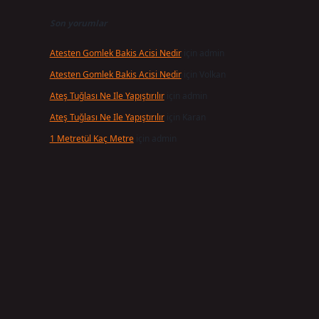
Son yorumlar
Atesten Gomlek Bakis Acisi Nedir
için
admin
Atesten Gomlek Bakis Acisi Nedir
için
Volkan
Ateş Tuğlası Ne Ile Yapıştırılır
için
admin
Ateş Tuğlası Ne Ile Yapıştırılır
için
Karan
1 Metretül Kaç Metre
için
admin