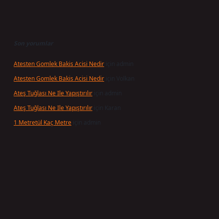
Son yorumlar
Atesten Gomlek Bakis Acisi Nedir
için
admin
Atesten Gomlek Bakis Acisi Nedir
için
Volkan
Ateş Tuğlası Ne Ile Yapıştırılır
için
admin
Ateş Tuğlası Ne Ile Yapıştırılır
için
Karan
1 Metretül Kaç Metre
için
admin