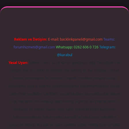
per giriş adresi güncellendi
betexper.xyz
m elexbet
Reklam ve İletişim:
E-mail:
backlinkpaneli@gmail.com
Teams:
forumhizmeti@gmail.com
Whatsapp: 0262 606 0 726
Telegram:
@karabul
Yasal Uyarı:
Sitemiz, 5651 Sayılı Kanun gereğince Bilgi Teknolojileri ve
İletişim Kurumu (BTK) tarafından onaylanmış bir Yer Sağlayıcı olarak
hizmet vermektedir. Bu nedenle, sitedeki içerikleri proaktif olarak
denetleme veya araştırma yükümlülüğümüz bulunmamaktadır. Ancak,
üyelerimiz yazdıkları içeriklerin sorumluluğunu taşımakta olup, siteye
üye olarak bu sorumluluğu kabul etmiş sayılırlar. Bu internet sitesi,
herhangi bir marka, kurum veya şahıs şirketi ile hiçbir bağlantısı
bulunmamaktadır. Sitede yalnızca kendi hazırladığımız makaleler
paylaşılmaktadır. Burada yer alan içerikler haber niteliği taşımamakta