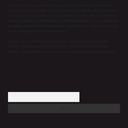
Sitemiz, 5651 Sayılı Kanun gereğince Bilgi Teknolojileri ve İletişim
Kurumu (BTK) tarafından onaylanmış bir Yer Sağlayıcı olarak hizmet
vermektedir. Bu nedenle, sitedeki içerikleri proaktif olarak denetleme
veya araştırma yükümlülüğümüz bulunmamaktadır. Ancak, üyelerimiz
yazdıkları içeriklerin sorumluluğunu taşımakta olup, siteye üye olarak
bu sorumluluğu kabul etmiş sayılırlar.
Hukuka ve yasal düzenlemelere aykırı olduğunu düşündüğünüz
içerikleri,
backlinkpanelicomtr@gmail.com
adresine bildirmeniz
halinde, ilgili içerikler yasal süre içerisinde sitemizden kaldırılacaktır.
Arama