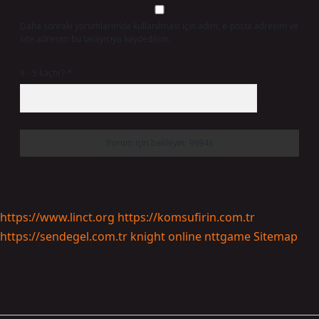
Daha sonraki yorumlarımda kullanılması için adım, e-posta adresim ve
site adresim bu tarayıcıya kaydedilsin.
9 - 5 kaçtır?
*
https://www.linct.org
https://komsufirin.com.tr
https://sendegel.com.tr
knight online
nttgame
Sitemap