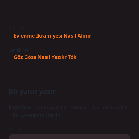
Önceki Yazı
Evlenme Ikramiyesi Nasıl Alınır
Sonraki Yazı
Göz Göze Nasıl Yazılır Tdk
Bir yanıt yazın
E-posta adresiniz yayınlanmayacak.
Gerekli alanlar
*
ile işaretlenmişlerdir
Yorum