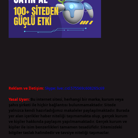
Reklam ve İletişim:
Skype: live:.cid.575569c608265c69
Yasal Uyarı:
Bu internet sitesi, herhangi bir marka, kurum veya
şahıs şirketi ile hiçbir bağlantısı bulunmamaktadır. Sitede
yalnızca kendi hazırladığımız makaleler paylaşılmaktadır. Burada
yer alan içerikler haber niteliği taşımamakta olup, gerçek kurum
ve kişiler hakkında paylaşım yapılmamaktadır. Gerçek kurum ve
kişiler ile isim benzerlikleri tamamen tesadüfidir. Sitemizdeki
bilgiler taslak halindedir ve tavsiye niteliği taşımazlar.