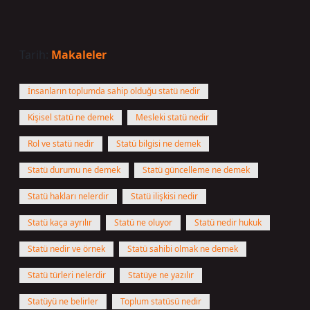
Tarih:
Makaleler
İnsanların toplumda sahip olduğu statü nedir
Kişisel statü ne demek
Mesleki statü nedir
Rol ve statü nedir
Statü bilgisi ne demek
Statü durumu ne demek
Statü güncelleme ne demek
Statü hakları nelerdir
Statü ilişkisi nedir
Statü kaça ayrılır
Statü ne oluyor
Statü nedir hukuk
Statü nedir ve örnek
Statü sahibi olmak ne demek
Statü türleri nelerdir
Statüye ne yazılır
Statüyü ne belirler
Toplum statüsü nedir