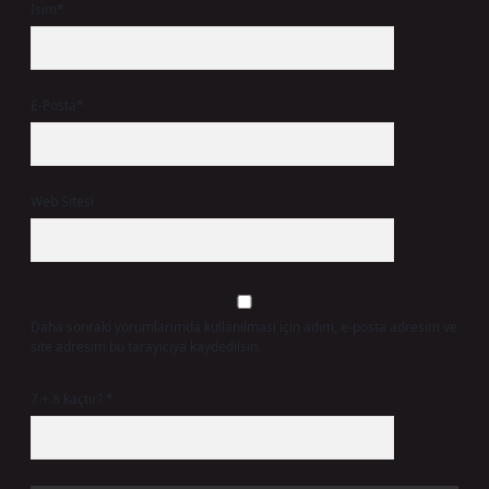
İsim*
E-Posta*
Web Sitesi
Daha sonraki yorumlarımda kullanılması için adım, e-posta adresim ve
site adresim bu tarayıcıya kaydedilsin.
7 + 8 kaçtır?
*