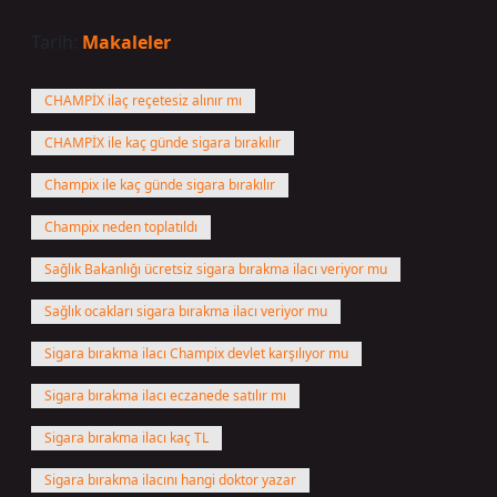
Tarih:
Makaleler
CHAMPİX ilaç reçetesiz alınır mı
CHAMPİX ile kaç günde sigara bırakılır
Champix ile kaç günde sigara bırakılır
Champix neden toplatıldı
Sağlık Bakanlığı ücretsiz sigara bırakma ilacı veriyor mu
Sağlık ocakları sigara bırakma ilacı veriyor mu
Sigara bırakma ilacı Champix devlet karşılıyor mu
Sigara bırakma ilacı eczanede satılır mı
Sigara bırakma ilacı kaç TL
Sigara bırakma ilacını hangi doktor yazar