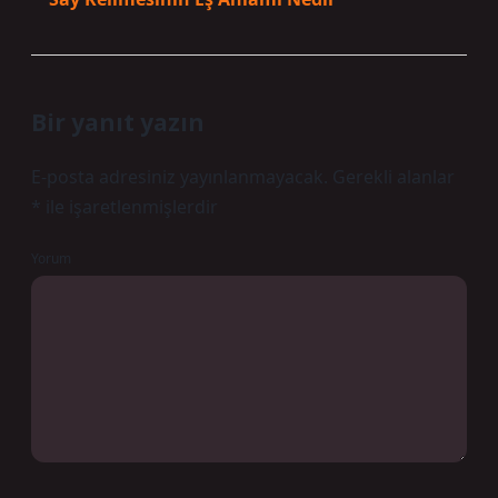
Bir yanıt yazın
E-posta adresiniz yayınlanmayacak.
Gerekli alanlar
*
ile işaretlenmişlerdir
Yorum