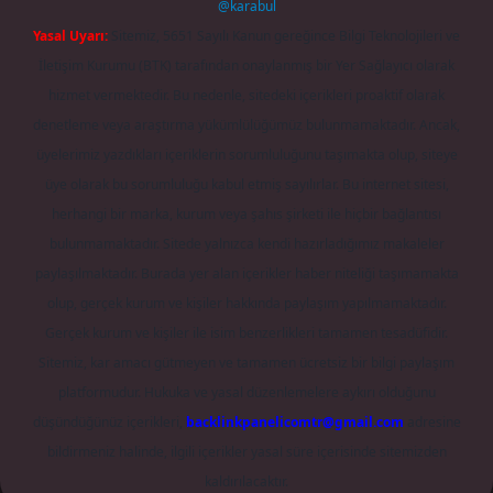
@karabul
Yasal Uyarı:
Sitemiz, 5651 Sayılı Kanun gereğince Bilgi Teknolojileri ve
İletişim Kurumu (BTK) tarafından onaylanmış bir Yer Sağlayıcı olarak
hizmet vermektedir. Bu nedenle, sitedeki içerikleri proaktif olarak
denetleme veya araştırma yükümlülüğümüz bulunmamaktadır. Ancak,
üyelerimiz yazdıkları içeriklerin sorumluluğunu taşımakta olup, siteye
üye olarak bu sorumluluğu kabul etmiş sayılırlar. Bu internet sitesi,
herhangi bir marka, kurum veya şahıs şirketi ile hiçbir bağlantısı
bulunmamaktadır. Sitede yalnızca kendi hazırladığımız makaleler
paylaşılmaktadır. Burada yer alan içerikler haber niteliği taşımamakta
olup, gerçek kurum ve kişiler hakkında paylaşım yapılmamaktadır.
Gerçek kurum ve kişiler ile isim benzerlikleri tamamen tesadüfidir.
Sitemiz, kar amacı gütmeyen ve tamamen ücretsiz bir bilgi paylaşım
platformudur. Hukuka ve yasal düzenlemelere aykırı olduğunu
düşündüğünüz içerikleri,
backlinkpanelicomtr@gmail.com
adresine
bildirmeniz halinde, ilgili içerikler yasal süre içerisinde sitemizden
kaldırılacaktır.