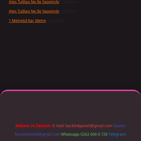
Ateş Tuğlası Ne Ile Yapıştırılır
için
admin
Ateş Tuğlası Ne Ile Yapıştırılır
için
Karan
1 Metretül Kaç Metre
için
admin
giriş adresi güncellendi
betexper.xyz
m elexbet
Reklam ve İletişim:
E-mail:
backlinkpaneli@gmail.com
Teams:
forumhizmeti@gmail.com
Whatsapp: 0262 606 0 726
Telegram: