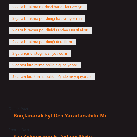
Sigara bırakma merkezi hangi ilacı veriyor
Sigara bırakma polikliniği hap veriyor mu
Sigara bırakma polikliniği randevu nasıl alınır
Sigara bırakma polikliniği ücretli mi
Sigara içme isteği nasıl yok edilir
Sigarayı bıraktırma polikliniği ne yapar
Sigarayı bıraktırma polikliniğinde ne yapıyorlar
Önceki Yazı
Borçlanarak Eyt Den Yararlanabilir Mi
Sonraki Yazı
Say Kelimesinin Eş Anlamı Nedir