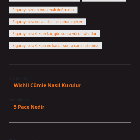
Sigarayı birden bırakmak doğru mu
Sigarayı bırakınca etkisi ne zaman geçer
Sigarayı bıraktıktan kaç gün sonra vücut rahatlar
Sigarayı bıraktıktan ne kadar sonra canın istemez
Önceki Yazı
Wishli Cümle Nasıl Kurulur
Sonraki Yazı
5 Pace Nedir