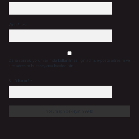
Web Sitesi
Daha sonraki yorumlarımda kullanılması için adım, e-posta adresim ve
site adresim bu tarayıcıya kaydedilsin.
5 + 3 kaçtır?
*