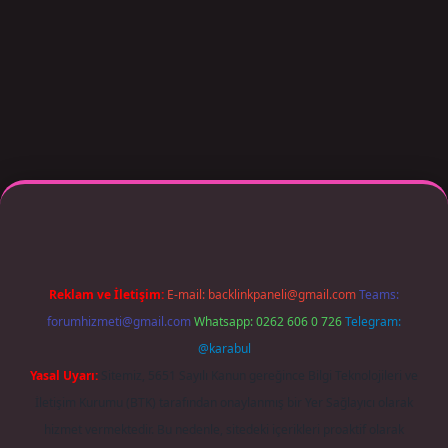
r giriş adresi güncellendi
betexper.xyz
m elexbet
Reklam ve İletişim:
E-mail:
backlinkpaneli@gmail.com
Teams:
forumhizmeti@gmail.com
Whatsapp: 0262 606 0 726
Telegram:
@karabul
Yasal Uyarı:
Sitemiz, 5651 Sayılı Kanun gereğince Bilgi Teknolojileri ve
İletişim Kurumu (BTK) tarafından onaylanmış bir Yer Sağlayıcı olarak
hizmet vermektedir. Bu nedenle, sitedeki içerikleri proaktif olarak