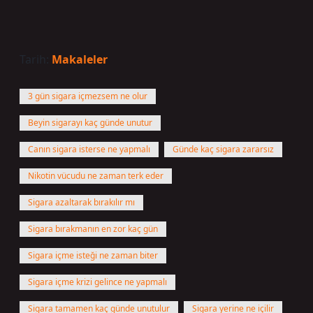
Tarih:
Makaleler
3 gün sigara içmezsem ne olur
Beyin sigarayı kaç günde unutur
Canın sigara isterse ne yapmalı
Günde kaç sigara zararsız
Nikotin vücudu ne zaman terk eder
Sigara azaltarak bırakılır mı
Sigara bırakmanın en zor kaç gün
Sigara içme isteği ne zaman biter
Sigara içme krizi gelince ne yapmalı
Sigara tamamen kaç günde unutulur
Sigara yerine ne içilir