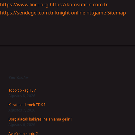
https://www.linct.org
https://komsufirin.com.tr
https://sendegel.com.tr
knight online
nttgame
Sitemap
Sidebar
Son Yazılar
Tobb tıp kaç TL ?
Ağustos 8, 2026
Kerat ne demek TDK ?
Ağustos 7, 2026
Borç alacak bakiyesi ne anlama gelir ?
Ağustos 6, 2026
Avar’ı kim kurdu ?