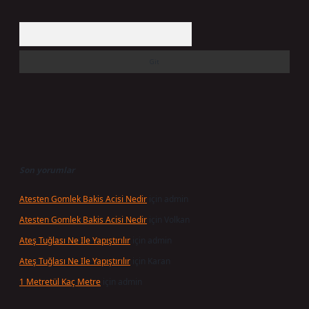
Arama
Son yorumlar
Atesten Gomlek Bakis Acisi Nedir
için
admin
Atesten Gomlek Bakis Acisi Nedir
için
Volkan
Ateş Tuğlası Ne Ile Yapıştırılır
için
admin
Ateş Tuğlası Ne Ile Yapıştırılır
için
Karan
1 Metretül Kaç Metre
için
admin