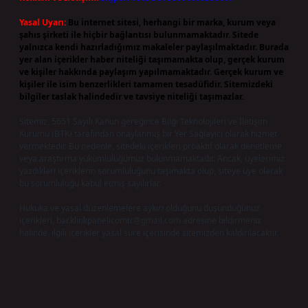
Yasal Uyarı:
Bu internet sitesi, herhangi bir marka, kurum veya
şahıs şirketi ile hiçbir bağlantısı bulunmamaktadır. Sitede
yalnızca kendi hazırladığımız makaleler paylaşılmaktadır. Burada
yer alan içerikler haber niteliği taşımamakta olup, gerçek kurum
ve kişiler hakkında paylaşım yapılmamaktadır. Gerçek kurum ve
kişiler ile isim benzerlikleri tamamen tesadüfidir. Sitemizdeki
bilgiler taslak halindedir ve tavsiye niteliği taşımazlar.
Sitemiz, 5651 Sayılı Kanun gereğince Bilgi Teknolojileri ve İletişim
Kurumu (BTK) tarafından onaylanmış bir Yer Sağlayıcı olarak hizmet
vermektedir. Bu nedenle, sitedeki içerikleri proaktif olarak denetleme
veya araştırma yükümlülüğümüz bulunmamaktadır. Ancak, üyelerimiz
yazdıkları içeriklerin sorumluluğunu taşımakta olup, siteye üye olarak
bu sorumluluğu kabul etmiş sayılırlar.
Hukuka ve yasal düzenlemelere aykırı olduğunu düşündüğünüz
içerikleri,
backlinkpanelicomtr@gmail.com
adresine bildirmeniz
halinde, ilgili içerikler yasal süre içerisinde sitemizden kaldırılacaktır.