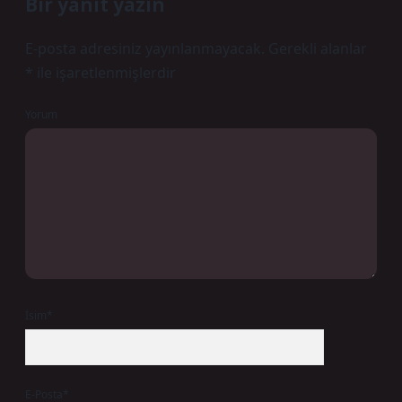
Bir yanıt yazın
E-posta adresiniz yayınlanmayacak.
Gerekli alanlar
*
ile işaretlenmişlerdir
Yorum
İsim*
E-Posta*