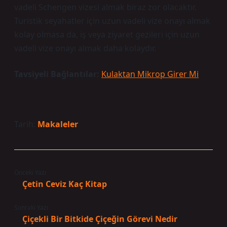
vadeli Schengen vizesi almak biraz zor olacaktır.
Turistik seyahatler için uzun vadeli vize onayı almak
kolay olmasa da, iş veya ziyaret gezileri için uzun
vadeli vize onayı almak daha kolaydır.
Tavsiyeli Bağlantılar:
Kulaktan Mikrop Girer Mi
Tarih:
Makaleler
Önceki Yazı
Çetin Ceviz Kaç Kitap
Sonraki Yazı
Çiçekli Bir Bitkide Çiçeğin Görevi Nedir