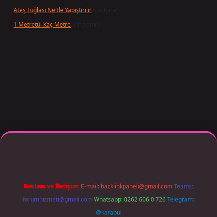
Ateş Tuğlası Ne Ile Yapıştırılır
için
Karan
1 Metretül Kaç Metre
için
admin
 giriş adresi güncellendi
betexper.xyz
m elexbet
Reklam ve İletişim:
E-mail:
backlinkpaneli@gmail.com
Teams:
forumhizmeti@gmail.com
Whatsapp: 0262 606 0 726
Telegram:
@karabul