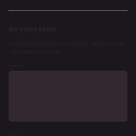
Bir yanıt yazın
E-posta adresiniz yayınlanmayacak.
Gerekli alanlar
*
ile işaretlenmişlerdir
Yorum
İsim*