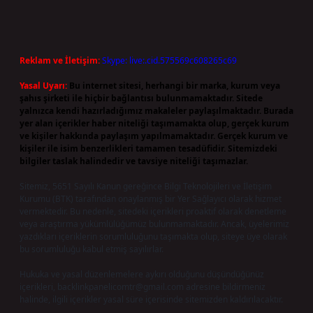
Reklam ve İletişim:
Skype: live:.cid.575569c608265c69
Yasal Uyarı:
Bu internet sitesi, herhangi bir marka, kurum veya
şahıs şirketi ile hiçbir bağlantısı bulunmamaktadır. Sitede
yalnızca kendi hazırladığımız makaleler paylaşılmaktadır. Burada
yer alan içerikler haber niteliği taşımamakta olup, gerçek kurum
ve kişiler hakkında paylaşım yapılmamaktadır. Gerçek kurum ve
kişiler ile isim benzerlikleri tamamen tesadüfidir. Sitemizdeki
bilgiler taslak halindedir ve tavsiye niteliği taşımazlar.
Sitemiz, 5651 Sayılı Kanun gereğince Bilgi Teknolojileri ve İletişim
Kurumu (BTK) tarafından onaylanmış bir Yer Sağlayıcı olarak hizmet
vermektedir. Bu nedenle, sitedeki içerikleri proaktif olarak denetleme
veya araştırma yükümlülüğümüz bulunmamaktadır. Ancak, üyelerimiz
yazdıkları içeriklerin sorumluluğunu taşımakta olup, siteye üye olarak
bu sorumluluğu kabul etmiş sayılırlar.
Hukuka ve yasal düzenlemelere aykırı olduğunu düşündüğünüz
içerikleri,
backlinkpanelicomtr@gmail.com
adresine bildirmeniz
halinde, ilgili içerikler yasal süre içerisinde sitemizden kaldırılacaktır.