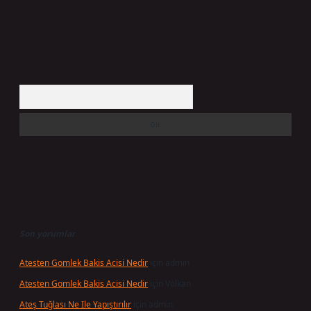
Arama
Son yorumlar
Atesten Gomlek Bakis Acisi Nedir
için
admin
Atesten Gomlek Bakis Acisi Nedir
için
Volkan
Ateş Tuğlası Ne Ile Yapıştırılır
için
admin