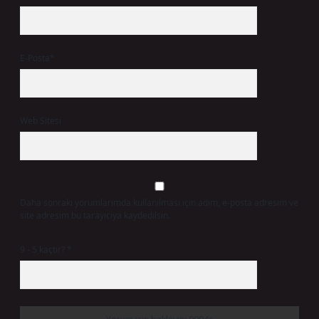
E-Posta*
Web Sitesi
Daha sonraki yorumlarımda kullanılması için adım, e-posta adresim ve
site adresim bu tarayıcıya kaydedilsin.
9 - 5 kaçtır?
*