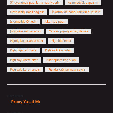
51 oyununda puanlama nasıl yapılır
As mı büyük papaz mı
Dost kazığı nasıl dağıtılır
İskambilde hangi kart en büyüktür
İskambilde Q nedir
Joker kaç puan
Jolly Joker ne işe yarar
Orta az pişmiş et kaç dakika
Pişmiş kaç puanda biter
Pişti blöf nedir
Pişti diğer adı nedir
Pişti kartı kaç adet
Pişti sayı kaçta biter
Pişti toplam kaç puan
Pişti vale kartı hangisi
Piştide kağıtlar nasıl sayılır
Önceki Yazı
Proxy Yasal Mı