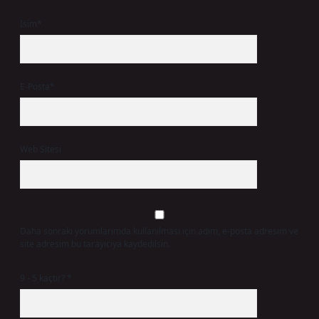
İsim*
E-Posta*
Web Sitesi
Daha sonraki yorumlarımda kullanılması için adım, e-posta adresim ve
site adresim bu tarayıcıya kaydedilsin.
9 - 5 kaçtır?
*