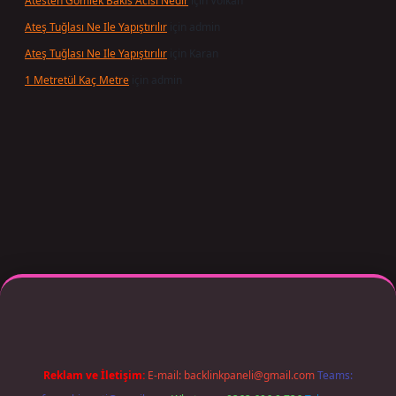
Atesten Gomlek Bakis Acisi Nedir
için
Volkan
Ateş Tuğlası Ne Ile Yapıştırılır
için
admin
Ateş Tuğlası Ne Ile Yapıştırılır
için
Karan
1 Metretül Kaç Metre
için
admin
per giriş adresi güncellendi
betexper.xyz
m elexbet
Reklam ve İletişim:
E-mail:
backlinkpaneli@gmail.com
Teams: