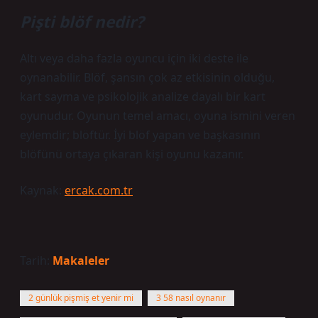
Pişti blöf nedir?
Altı veya daha fazla oyuncu için iki deste ile
oynanabilir. Blöf, şansın çok az etkisinin olduğu,
kart sayma ve psikolojik analize dayalı bir kart
oyunudur. Oyunun temel amacı, oyuna ismini veren
eylemdir; blöftür. İyi blöf yapan ve başkasının
blöfünü ortaya çıkaran kişi oyunu kazanır.
Kaynak:
ercak.com.tr
Tarih:
Makaleler
2 günlük pişmiş et yenir mi
3 58 nasıl oynanır