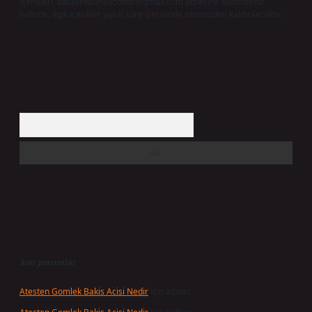
içerikleri,
backlinkpanelicomtr@gmail.com
adresine bildirmeniz
halinde, ilgili içerikler yasal süre içerisinde sitemizden kaldırılacaktır.
Arama
Son yorumlar
Atesten Gomlek Bakis Acisi Nedir
için
admin