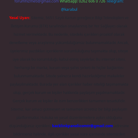
forumhizmeti@gmail.com
Whatsapp: 0262 606 0 726
Telegram:
@karabul
Yasal Uyarı:
Sitemiz, 5651 Sayılı Kanun gereğince Bilgi Teknolojileri ve
İletişim Kurumu (BTK) tarafından onaylanmış bir Yer Sağlayıcı olarak
hizmet vermektedir. Bu nedenle, sitedeki içerikleri proaktif olarak
denetleme veya araştırma yükümlülüğümüz bulunmamaktadır. Ancak,
üyelerimiz yazdıkları içeriklerin sorumluluğunu taşımakta olup, siteye
üye olarak bu sorumluluğu kabul etmiş sayılırlar. Bu internet sitesi,
herhangi bir marka, kurum veya şahıs şirketi ile hiçbir bağlantısı
bulunmamaktadır. Sitede yalnızca kendi hazırladığımız makaleler
paylaşılmaktadır. Burada yer alan içerikler haber niteliği taşımamakta
olup, gerçek kurum ve kişiler hakkında paylaşım yapılmamaktadır.
Gerçek kurum ve kişiler ile isim benzerlikleri tamamen tesadüfidir.
Sitemiz, kar amacı gütmeyen ve tamamen ücretsiz bir bilgi paylaşım
platformudur. Hukuka ve yasal düzenlemelere aykırı olduğunu
düşündüğünüz içerikleri,
backlinkpanelicomtr@gmail.com
adresine
bildirmeniz halinde, ilgili içerikler yasal süre içerisinde sitemizden