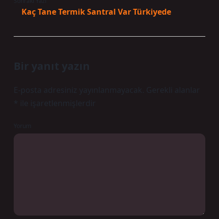
Sonraki Yazı
Kaç Tane Termik Santral Var Türkiyede
Bir yanıt yazın
E-posta adresiniz yayınlanmayacak.
Gerekli alanlar
*
ile işaretlenmişlerdir
Yorum