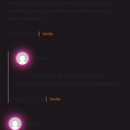
sıkılaşma süresi, kişinin mevcut vücut yapısına,
diyetine, egzersiz düzenine ve hedeflerine bağlı
olarak değişebilir.
Ağustos 23, 2025
Yanıtla
admin
Sultan! Saygıdeğer dostum, sunduğunuz
görüşler yazıya
özgünlük
kattı ve onu
farklı
kıldı.
Ağustos 23, 2025
Yanıtla
Şahin