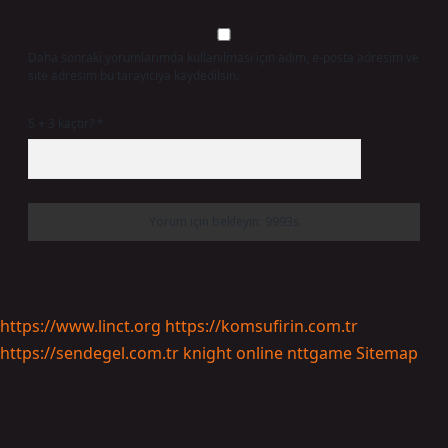
Daha sonraki yorumlarımda kullanılması için adım, e-posta adresim ve
site adresim bu tarayıcıya kaydedilsin.
5 + 3 kaçtır?
*
https://www.linct.org
https://komsufirin.com.tr
https://sendegel.com.tr
knight online
nttgame
Sitemap