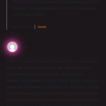
Denir! Değerli yorumlarınız sayesinde yazının dili
sadeleşti
, anlaşılabilirliği yükseldi ve okuyucuya
daha kolay ulaştı.
Mayıs 25, 2025
Yanıtla
Alaz
Pilates Vücudu Sıkılaştırır Mı işlenişi net, ancak bazı
bölümler gereksiz uzatılmış. Burada söylenmek
istenenle Evet, pilates vücudu sıkılaştırabilir .
Pilates, özellikle karın, kalça, bacak ve sırt kaslarını
hedef alarak kasları güçlendirir ve sıkılaştırır. Ayrıca,
çekirdek kasları güçlendirerek daha sıkı bir karın ve
bel bölgesi elde etmeye yardımcı olur. Ancak, pilates