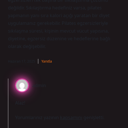
egzersizleri tek başına bir sıkılaştırma çözümü
değildir. Sıkılaştırma hedefiniz varsa, pilates
yapmanın yanı sıra kalori açığı yaratan bir diyet
uygulamanız gerekebilir. Pilates egzersizleriyle
sıkılaşma süresi, kişinin mevcut vücut yapısına,
diyetine, egzersiz düzenine ve hedeflerine bağlı
olarak değişebilir.
Haziran 17, 2025
Yanıtla
admin
Alaz!
Yorumlarınız yazının
kapsamını
genişletti.