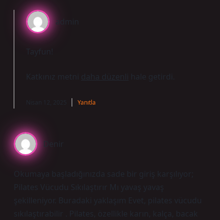
admin
Tayfun!
Katkınız metni
daha düzenli
hale getirdi.
Nisan 12, 2025
Yanıtla
Denir
Okumaya başladığınızda sade bir giriş karşılıyor;
Pilates Vücudu Sıkılaştırır Mı yavaş yavaş
şekilleniyor. Buradaki yaklaşım Evet, pilates vücudu
sıkılaştırabilir . Pilates, özellikle karın, kalça, bacak