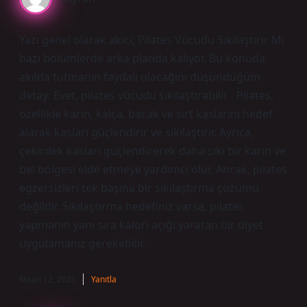
Yazı genel olarak akıcı; Pilates Vücudu Sıkılaştırır Mı
bazı bölümlerde arka planda kalıyor. Bu konuda
akılda tutmanın faydalı olacağını düşündüğüm
detay: Evet, pilates vücudu sıkılaştırabilir . Pilates,
özellikle karın, kalça, bacak ve sırt kaslarını hedef
alarak kasları güçlendirir ve sıkılaştırır. Ayrıca,
çekirdek kasları güçlendirerek daha sıkı bir karın ve
bel bölgesi elde etmeye yardımcı olur. Ancak, pilates
egzersizleri tek başına bir sıkılaştırma çözümü
değildir. Sıkılaştırma hedefiniz varsa, pilates
yapmanın yanı sıra kalori açığı yaratan bir diyet
uygulamanız gerekebilir.
Nisan 12, 2025
Yanıtla