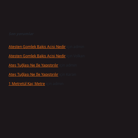
Son yorumlar
Atesten Gomlek Bakis Acisi Nedir
için
admin
Atesten Gomlek Bakis Acisi Nedir
için
Volkan
Ateş Tuğlası Ne Ile Yapıştırılır
için
admin
Ateş Tuğlası Ne Ile Yapıştırılır
için
Karan
1 Metretül Kaç Metre
için
admin