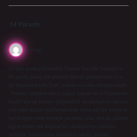
14 Yorum
Simge
Girişte acele edilmemiş; Pilates Vücudu Sıkılaştırır
Mı yavaş yavaş ele alınıyor. Benim yaklaşımım kısa
bir başlıkla şöyle: Evet, pilates vücudu sıkılaştırabilir
. Pilates, özellikle karın, kalça, bacak ve sırt kaslarını
hedef alarak kasları güçlendirir ve sıkılaştırır. Ayrıca,
çekirdek kasları güçlendirerek daha sıkı bir karın ve
bel bölgesi elde etmeye yardımcı olur. Ancak, pilates
egzersizleri tek başına bir sıkılaştırma çözümü
değildir. Sıkılaştırma hedefiniz varsa, pilates