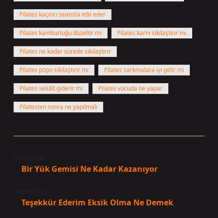
Pilates kaçıncı seansta etki eder
Pilates kamburluğu düzeltir mi
Pilates karnı sıkılaştırır mı
Pilates ne kadar sürede sıkılaştırır
Pilates popo sıkılaştırır mı
Pilates sarkmalara iyi gelir mi
Pilates selülit giderir mi
Pilates vücuda ne yapar
Pilatesten sonra ne yapılmalı
Önceki Yazı
Bir Yük Gemisi Ne Kadar Kazanıyor
Sonraki Yazı
Teşekkür Ederim Eksik Olma Ne Demek