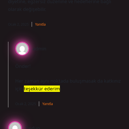
diyetine, egzersiz düzenine ve hedeflerine bağlı
olarak değişebilir.
Ocak 2, 2025
Yanıtla
admin
Önder!
Her zaman aynı noktada buluşmasak da katkınız
için
teşekkür ederim
.
Ocak 2, 2025
Yanıtla
Tayfun