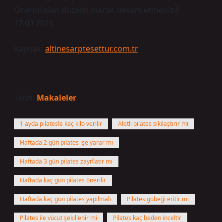
Önemli olan düzenli olarak devam etmeniz✌️
17.03.2021
Kaynak:
altinesarptesettur.com.tr
Tarih:
Makaleler
1 ayda pilatesle kaç kilo verilir
Aletli pilates sıkılaştırır mı
Haftada 2 gün pilates işe yarar mı
Haftada 3 gün pilates zayıflatır mı
Haftada kaç gün pilates önerilir
Haftada kaç gün pilates yapılmalı
Pilates göbeği eritir mi
Pilates ile vücut şekillenir mi
Pilates kaç beden inceltir