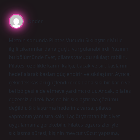
Önder
Metnin sonunda Pilates Vücudu Sıkılaştırır Mı ile
ilgili çıkarımlar daha güçlü vurgulanabilirdi. Yazının
bu bölümünde Evet, pilates vücudu sıkılaştırabilir .
Pilates, özellikle karın, kalça, bacak ve sırt kaslarını
hedef alarak kasları güçlendirir ve sıkılaştırır. Ayrıca,
çekirdek kasları güçlendirerek daha sıkı bir karın ve
bel bölgesi elde etmeye yardımcı olur. Ancak, pilates
egzersizleri tek başına bir sıkılaştırma çözümü
değildir. Sıkılaştırma hedefiniz varsa, pilates
yapmanın yanı sıra kalori açığı yaratan bir diyet
uygulamanız gerekebilir. Pilates egzersizleriyle
sıkılaşma süresi, kişinin mevcut vücut yapısına,