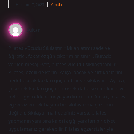
Haziran 17, 2025
Yanıtla
Sultan
Pilates Vücudu Sıkılaştırır Mı anlatımı sade ve
öğretici, fakat özgün çıkarımlar sınırlı. Burada
verilen mesaj Evet, pilates vücudu sıkılaştırabilir .
Pilates, özellikle karın, kalça, bacak ve sırt kaslarını
hedef alarak kasları güçlendirir ve sıkılaştırır. Ayrıca,
çekirdek kasları güçlendirerek daha sıkı bir karın ve
bel bölgesi elde etmeye yardımcı olur. Ancak, pilates
egzersizleri tek başına bir sıkılaştırma çözümü
değildir. Sıkılaştırma hedefiniz varsa, pilates
yapmanın yanı sıra kalori açığı yaratan bir diyet
uygulamanız gerekebilir. Pilates egzersizleriyle