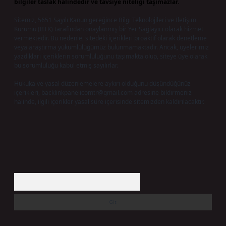
bilgiler taslak halindedir ve tavsiye niteliği taşımazlar.
Sitemiz, 5651 Sayılı Kanun gereğince Bilgi Teknolojileri ve İletişim
Kurumu (BTK) tarafından onaylanmış bir Yer Sağlayıcı olarak hizmet
vermektedir. Bu nedenle, sitedeki içerikleri proaktif olarak denetleme
veya araştırma yükümlülüğümüz bulunmamaktadır. Ancak, üyelerimiz
yazdıkları içeriklerin sorumluluğunu taşımakta olup, siteye üye olarak
bu sorumluluğu kabul etmiş sayılırlar.
Hukuka ve yasal düzenlemelere aykırı olduğunu düşündüğünüz
içerikleri,
backlinkpanelicomtr@gmail.com
adresine bildirmeniz
halinde, ilgili içerikler yasal süre içerisinde sitemizden kaldırılacaktır.
Arama