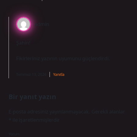
admin
Şahin!
Fikirleriniz yazının
uyumunu
güçlendirdi.
Temmuz 13, 2026
Yanıtla
Bir yanıt yazın
E-posta adresiniz yayınlanmayacak.
Gerekli alanlar
*
ile işaretlenmişlerdir
Yorum