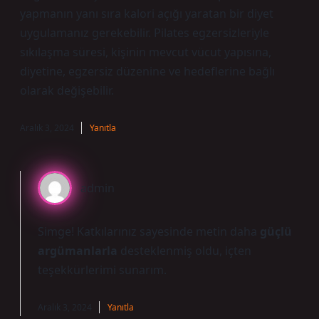
yapmanın yanı sıra kalori açığı yaratan bir diyet
uygulamanız gerekebilir. Pilates egzersizleriyle
sıkılaşma süresi, kişinin mevcut vücut yapısına,
diyetine, egzersiz düzenine ve hedeflerine bağlı
olarak değişebilir.
Aralık 3, 2024
Yanıtla
admin
Simge! Katkılarınız sayesinde metin daha
güçlü
argümanlarla
desteklenmiş oldu,
içten
teşekkürlerimi
sunarım.
Aralık 3, 2024
Yanıtla