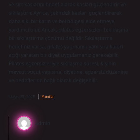
ve sırt kaslarını hedef alarak kasları güçlendirir ve
sıkılaştırır. Ayrıca, çekirdek kasları güçlendirerek
daha sıkı bir karın ve bel bölgesi elde etmeye
yardımcı olur. Ancak, pilates egzersizleri tek başına
bir sıkılaştırma çözümü değildir. Sıkılaştırma
hedefiniz varsa, pilates yapmanın yanı sıra kalori
açığı yaratan bir diyet uygulamanız gerekebilir.
Pilates egzersizleriyle sıkılaşma süresi, kişinin
mevcut vücut yapısına, diyetine, egzersiz düzenine
ve hedeflerine bağlı olarak değişebilir.
Mayıs 25, 2025
Yanıtla
admin