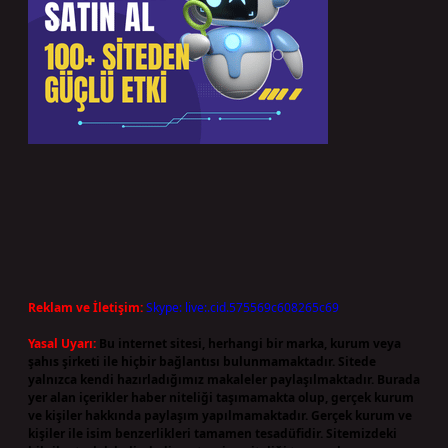
Reklam ve İletişim:
Skype: live:.cid.575569c608265c69
Yasal Uyarı:
Bu internet sitesi, herhangi bir marka, kurum veya
şahıs şirketi ile hiçbir bağlantısı bulunmamaktadır. Sitede
yalnızca kendi hazırladığımız makaleler paylaşılmaktadır. Burada
yer alan içerikler haber niteliği taşımamakta olup, gerçek kurum
ve kişiler hakkında paylaşım yapılmamaktadır. Gerçek kurum ve
kişiler ile isim benzerlikleri tamamen tesadüfidir. Sitemizdeki