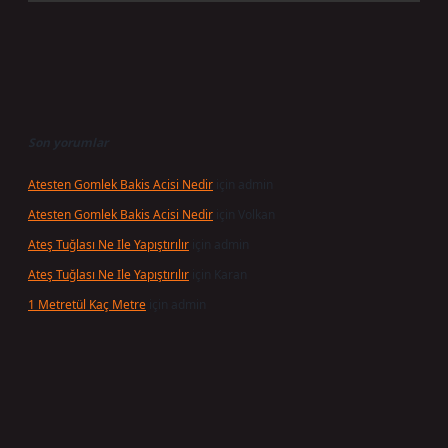
Son yorumlar
Atesten Gomlek Bakis Acisi Nedir
için
admin
Atesten Gomlek Bakis Acisi Nedir
için
Volkan
Ateş Tuğlası Ne Ile Yapıştırılır
için
admin
Ateş Tuğlası Ne Ile Yapıştırılır
için
Karan
1 Metretül Kaç Metre
için
admin