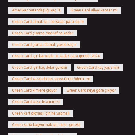
Amerikan vatandaşlığı kaç TL
Green Card aileyi kapsar mı
Green Card almak için ne kadar para lazım
Green Card çıkarsa masraf ne kadar
Green Card çıkma ihtimali yüzde kaçtır
Green Card için bankada ne kadar para gerekli 2024
Green Card için kaç dolar gerekir
Green Card kaç yaş sınırı
Green Card kazandıktan sonra ücret ödenir mi
Green Card kimlere çıkıyor
Green Card neye göre çıkıyor
Green Card para ile alınır mı
Green kart çıkması için ne yapmalı
Green karta başvurmak için neler gerekli