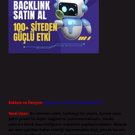
Reklam ve İletişim:
Skype: live:.cid.575569c608265c69
Yasal Uyarı:
Bu internet sitesi, herhangi bir marka, kurum veya
şahıs şirketi ile hiçbir bağlantısı bulunmamaktadır. Sitede
yalnızca kendi hazırladığımız makaleler paylaşılmaktadır. Burada
yer alan içerikler haber niteliği taşımamakta olup, gerçek kurum