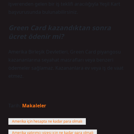
işverenden gelen bir iş teklifi aracılığıyla Yeşil Kart
başvurusunda bulunabilirsiniz.
Green Card kazandıktan sonra
ücret ödenir mi?
Amerika Birleşik Devletleri, Green Card piyangosu
kazananlarına seyahat masrafları veya benzeri
ödemeler sağlamaz. Kazananlara ev veya iş de vaat
etmez.
Tarih:
Makaleler
Amerika için hesapta ne kadar para olmalı
Amerika yatırımcı vizesi için ne kadar para olmalı