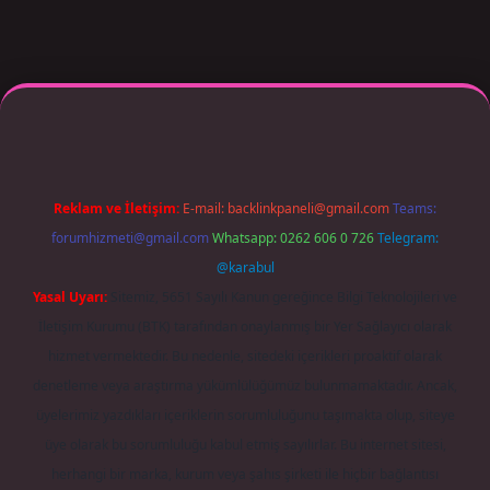
texper giriş adresi güncellendi
betexper.xyz
m elexbet
Reklam ve İletişim:
E-mail:
backlinkpaneli@gmail.com
Teams:
forumhizmeti@gmail.com
Whatsapp: 0262 606 0 726
Telegram:
@karabul
Yasal Uyarı:
Sitemiz, 5651 Sayılı Kanun gereğince Bilgi Teknolojileri ve
İletişim Kurumu (BTK) tarafından onaylanmış bir Yer Sağlayıcı olarak
hizmet vermektedir. Bu nedenle, sitedeki içerikleri proaktif olarak
denetleme veya araştırma yükümlülüğümüz bulunmamaktadır. Ancak,
üyelerimiz yazdıkları içeriklerin sorumluluğunu taşımakta olup, siteye
üye olarak bu sorumluluğu kabul etmiş sayılırlar. Bu internet sitesi,
herhangi bir marka, kurum veya şahıs şirketi ile hiçbir bağlantısı