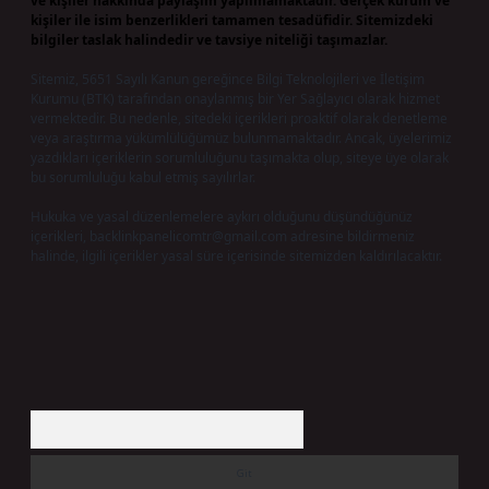
ve kişiler hakkında paylaşım yapılmamaktadır. Gerçek kurum ve
kişiler ile isim benzerlikleri tamamen tesadüfidir. Sitemizdeki
bilgiler taslak halindedir ve tavsiye niteliği taşımazlar.
Sitemiz, 5651 Sayılı Kanun gereğince Bilgi Teknolojileri ve İletişim
Kurumu (BTK) tarafından onaylanmış bir Yer Sağlayıcı olarak hizmet
vermektedir. Bu nedenle, sitedeki içerikleri proaktif olarak denetleme
veya araştırma yükümlülüğümüz bulunmamaktadır. Ancak, üyelerimiz
yazdıkları içeriklerin sorumluluğunu taşımakta olup, siteye üye olarak
bu sorumluluğu kabul etmiş sayılırlar.
Hukuka ve yasal düzenlemelere aykırı olduğunu düşündüğünüz
içerikleri,
backlinkpanelicomtr@gmail.com
adresine bildirmeniz
halinde, ilgili içerikler yasal süre içerisinde sitemizden kaldırılacaktır.
Arama