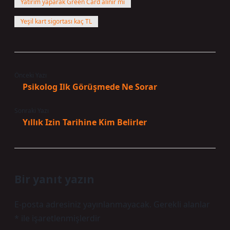
Yatırım yaparak Green Card alınır mı
Yeşil kart sigortası kaç TL
Önceki Yazı
Psikolog Ilk Görüşmede Ne Sorar
Sonraki Yazı
Yıllık Izin Tarihine Kim Belirler
Bir yanıt yazın
E-posta adresiniz yayınlanmayacak.
Gerekli alanlar
*
ile işaretlenmişlerdir