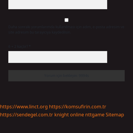
Daha sonraki yorumlarımda kullanılması için adım, e-posta adresim ve
site adresim bu tarayıcıya kaydedilsin.
6 + 2 kaçtır?
*
https://www.linct.org
https://komsufirin.com.tr
https://sendegel.com.tr
knight online
nttgame
Sitemap