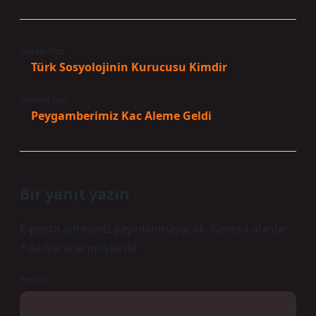
Önceki Yazı
Türk Sosyolojinin Kurucusu Kimdir
Sonraki Yazı
Peygamberimiz Kac Aleme Geldi
Bir yanıt yazın
E-posta adresiniz yayınlanmayacak.
Gerekli alanlar
*
ile işaretlenmişlerdir
Yorum