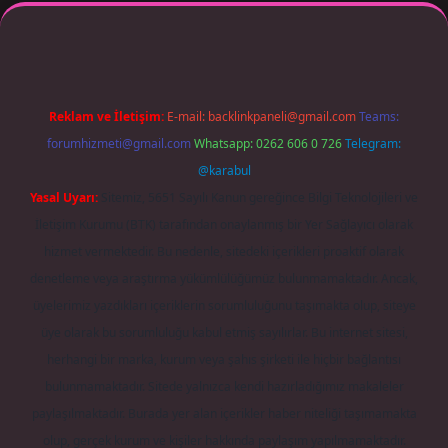
r giriş adresi güncellendi
betexper.xyz
m elexbet
Reklam ve İletişim:
E-mail:
backlinkpaneli@gmail.com
Teams:
forumhizmeti@gmail.com
Whatsapp: 0262 606 0 726
Telegram:
@karabul
Yasal Uyarı:
Sitemiz, 5651 Sayılı Kanun gereğince Bilgi Teknolojileri ve
İletişim Kurumu (BTK) tarafından onaylanmış bir Yer Sağlayıcı olarak
hizmet vermektedir. Bu nedenle, sitedeki içerikleri proaktif olarak
denetleme veya araştırma yükümlülüğümüz bulunmamaktadır. Ancak,
üyelerimiz yazdıkları içeriklerin sorumluluğunu taşımakta olup, siteye
üye olarak bu sorumluluğu kabul etmiş sayılırlar. Bu internet sitesi,
herhangi bir marka, kurum veya şahıs şirketi ile hiçbir bağlantısı
bulunmamaktadır. Sitede yalnızca kendi hazırladığımız makaleler
paylaşılmaktadır. Burada yer alan içerikler haber niteliği taşımamakta
olup, gerçek kurum ve kişiler hakkında paylaşım yapılmamaktadır.