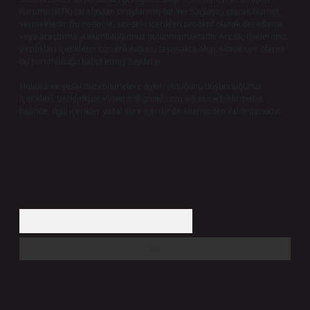
Kurumu (BTK) tarafından onaylanmış bir Yer Sağlayıcı olarak hizmet
vermektedir. Bu nedenle, sitedeki içerikleri proaktif olarak denetleme
veya araştırma yükümlülüğümüz bulunmamaktadır. Ancak, üyelerimiz
yazdıkları içeriklerin sorumluluğunu taşımakta olup, siteye üye olarak
bu sorumluluğu kabul etmiş sayılırlar.
Hukuka ve yasal düzenlemelere aykırı olduğunu düşündüğünüz
içerikleri,
backlinkpanelicomtr@gmail.com
adresine bildirmeniz
halinde, ilgili içerikler yasal süre içerisinde sitemizden kaldırılacaktır.
Arama