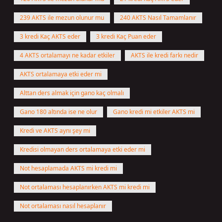
239 AKTS ile mezun olunur mu
240 AKTS Nasıl Tamamlanır
3 kredi Kaç AKTS eder
3 kredi Kaç Puan eder
4 AKTS ortalamayı ne kadar etkiler
AKTS ile kredi farkı nedir
AKTS ortalamaya etki eder mi
Alttan ders almak için gano kaç olmalı
Gano 180 altında ise ne olur
Gano kredi mi etkiler AKTS mi
Kredi ve AKTS aynı şey mi
Kredisi olmayan ders ortalamaya etki eder mi
Not hesaplamada AKTS mi kredi mi
Not ortalaması hesaplanırken AKTS mi kredi mi
Not ortalaması nasıl hesaplanır