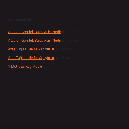
Son yorumlar
Atesten Gomlek Bakis Acisi Nedir
için
admin
Atesten Gomlek Bakis Acisi Nedir
için
Volkan
Ateş Tuğlası Ne Ile Yapıştırılır
için
admin
Ateş Tuğlası Ne Ile Yapıştırılır
için
Karan
1 Metretül Kaç Metre
için
admin