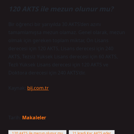
120 AKTS ile mezun olunur mu?
Bir öğrenci bir yarıyılda 30 AKTS’den azını
tamamlamışsa mezun olamaz. Genel olarak, mezun
olmak için gereken toplam miktar, Ön Lisans
derecesi için 120 AKTS, Lisans derecesi için 240
AKTS, Tezsiz Yüksek Lisans derecesi için 60 AKTS,
Tezli Yüksek Lisans derecesi için 120 AKTS ve
Doktora derecesi için 240 AKTS’dir.
Kaynak:
bij.com.tr
Tarih:
Makaleler
120 AKTS ile mezun olunur mu
21 kredi Kaç AKTS eder