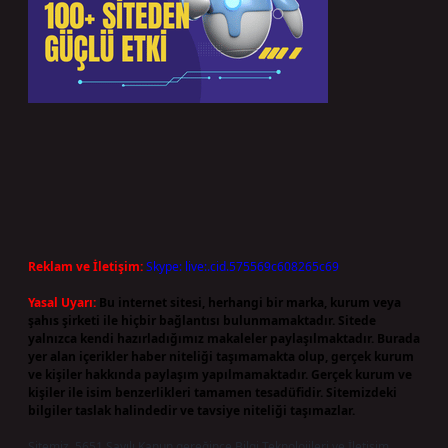
Reklam ve İletişim:
Skype: live:.cid.575569c608265c69
Yasal Uyarı:
Bu internet sitesi, herhangi bir marka, kurum veya
şahıs şirketi ile hiçbir bağlantısı bulunmamaktadır. Sitede
yalnızca kendi hazırladığımız makaleler paylaşılmaktadır. Burada
yer alan içerikler haber niteliği taşımamakta olup, gerçek kurum
ve kişiler hakkında paylaşım yapılmamaktadır. Gerçek kurum ve
kişiler ile isim benzerlikleri tamamen tesadüfidir. Sitemizdeki
bilgiler taslak halindedir ve tavsiye niteliği taşımazlar.
Sitemiz, 5651 Sayılı Kanun gereğince Bilgi Teknolojileri ve İletişim