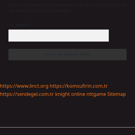
Daha sonraki yorumlarımda kullanılması için adım, e-posta adresim ve
site adresim bu tarayıcıya kaydedilsin.
10 - 4 kaçtır?
*
https://www.linct.org
https://komsufirin.com.tr
https://sendegel.com.tr
knight online
nttgame
Sitemap