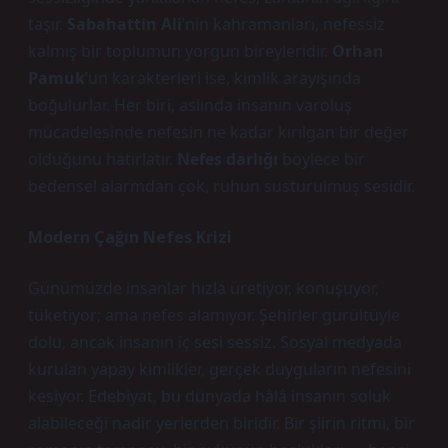
taşır.
Sabahattin Ali
’nin kahramanları, nefessiz
kalmış bir toplumun yorgun bireyleridir.
Orhan
Pamuk
’un karakterleri ise, kimlik arayışında
boğulurlar. Her biri, aslında insanın varoluş
mücadelesinde nefesin ne kadar kırılgan bir değer
olduğunu hatırlatır.
Nefes darlığı
böylece bir
bedensel alarmdan çok, ruhun susturulmuş sesidir.
Modern Çağın Nefes Krizi
Günümüzde insanlar hızla üretiyor, konuşuyor,
tüketiyor; ama nefes alamıyor. Şehirler gürültüyle
dolu, ancak insanın iç sesi sessiz. Sosyal medyada
kurulan yapay kimlikler, gerçek duyguların nefesini
kesiyor. Edebiyat, bu dünyada hâlâ insanın soluk
alabileceği nadir yerlerden biridir. Bir şiirin ritmi, bir