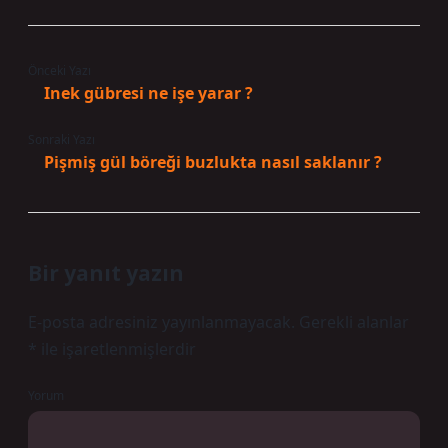
Önceki Yazı
Inek gübresi ne işe yarar ?
Sonraki Yazı
Pişmiş gül böreği buzlukta nasıl saklanır ?
Bir yanıt yazın
E-posta adresiniz yayınlanmayacak.
Gerekli alanlar
*
ile işaretlenmişlerdir
Yorum