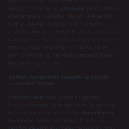
ruhunun metaforlarıdır.
Stres
, insanın kendi
hikâyesine sığamaması;
anksiyete
, geleceği tahmin
edememenin korkusudur. Kalp, bir karakter gibi
baskı altında kalır, duygular birikince beden
anlatının sahnesine dönüşür. Bu yüzden bazı roman
kahramanları nefes alamaz; çünkü yazar, onların
ruhunu bir toplumsal eleştirinin aynası haline
getirir. Nefes darlığı, kelimelerin yetmediği yerde
bedenin konuşma biçimidir.
Nefesin Sembolizmi: Sessizlik ve Sözcük
Arasındaki Boşluk
Edebiyatta nefes, çoğu zaman bir geçiştir:
konuşmadan önce, ağlamadan evvel, ya da sessiz
bir kabullenişin hemen ardından.
Ahmet Hamdi
Tanpınar
’ın “Huzur” romanında, İstanbul’un
sessizliğinde yankılanan nefes, zamanın ağırlığını