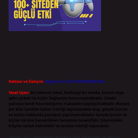
Reklam ve İletişim:
Skype: live:.cid.575569c608265c69
Yasal Uyarı:
Bu internet sitesi, herhangi bir marka, kurum veya
şahıs şirketi ile hiçbir bağlantısı bulunmamaktadır. Sitede
yalnızca kendi hazırladığımız makaleler paylaşılmaktadır. Burada
yer alan içerikler haber niteliği taşımamakta olup, gerçek kurum
ve kişiler hakkında paylaşım yapılmamaktadır. Gerçek kurum ve
kişiler ile isim benzerlikleri tamamen tesadüfidir. Sitemizdeki
bilgiler taslak halindedir ve tavsiye niteliği taşımazlar.
Sitemiz, 5651 Sayılı Kanun gereğince Bilgi Teknolojileri ve İletişim