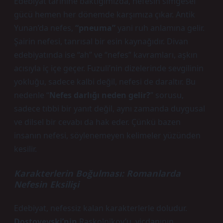
Edebiyat tarihine baktığımızda, nefesin simgesel
gücü hemen her dönemde karşımıza çıkar. Antik
Yunan’da nefes,
“pneuma”
yani ruh anlamına gelir.
Şairin nefesi, tanrısal bir esin kaynağıdır. Divan
edebiyatında ise “ah” ve “nefes” kavramları, aşkın
acısıyla iç içe geçer. Fuzuli’nin dizelerinde sevgilinin
yokluğu, sadece kalbi değil, nefesi de daraltır. Bu
nedenle “
Nefes darlığı neden gelir?
” sorusu,
sadece tıbbi bir yanıt değil, aynı zamanda duygusal
ve dilsel bir cevabı da hak eder. Çünkü bazen
insanın nefesi, söylenemeyen kelimeler yüzünden
kesilir.
Karakterlerin Boğulması: Romanlarda
Nefesin Eksilişi
Edebiyat, nefessiz kalan karakterlerle doludur.
Dostoyevski’nin
Raskolnikov’u, vicdanının