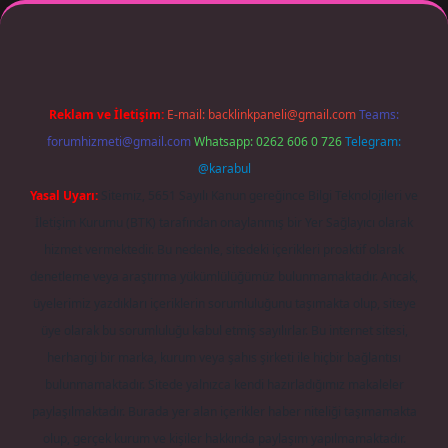
exper giriş adresi güncellendi
betexper.xyz
m elexbet
Reklam ve İletişim:
E-mail:
backlinkpaneli@gmail.com
Teams:
forumhizmeti@gmail.com
Whatsapp: 0262 606 0 726
Telegram:
@karabul
Yasal Uyarı:
Sitemiz, 5651 Sayılı Kanun gereğince Bilgi Teknolojileri ve
İletişim Kurumu (BTK) tarafından onaylanmış bir Yer Sağlayıcı olarak
hizmet vermektedir. Bu nedenle, sitedeki içerikleri proaktif olarak
denetleme veya araştırma yükümlülüğümüz bulunmamaktadır. Ancak,
üyelerimiz yazdıkları içeriklerin sorumluluğunu taşımakta olup, siteye
üye olarak bu sorumluluğu kabul etmiş sayılırlar. Bu internet sitesi,
herhangi bir marka, kurum veya şahıs şirketi ile hiçbir bağlantısı
bulunmamaktadır. Sitede yalnızca kendi hazırladığımız makaleler
paylaşılmaktadır. Burada yer alan içerikler haber niteliği taşımamakta
olup, gerçek kurum ve kişiler hakkında paylaşım yapılmamaktadır.