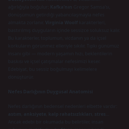
ağırlığıyla boğulur;
Kafka’nın
Gregor Samsa’sı,
dönüşümün getirdiği yabancılaşmayla nefes
almakta zorlanır.
Virginia Woolf
karakterleri,
bastırılmış duyguların içinde sessizce soluksuz kalır.
Bu karakterler, toplumun, vicdanın ya da içsel
korkuların görünmez elleriyle sıkılır. Tıpkı günümüz
insanı gibi — modern yaşamın hızı, beklentilerin
baskısı ve içsel çatışmalar nefesimizi keser.
Edebiyat, bu sessiz boğulmayı kelimelere
dönüştürür.
Nefes Darlığının Duygusal Anatomisi
Nefes darlığının bedensel nedenleri elbette vardır:
astım
,
anksiyete
,
kalp rahatsızlıkları
,
stres
…
Ancak edebi bir okumada bu belirtiler, insan