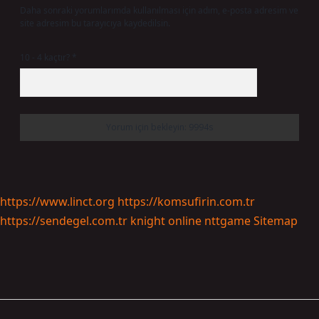
Daha sonraki yorumlarımda kullanılması için adım, e-posta adresim ve
site adresim bu tarayıcıya kaydedilsin.
10 - 4 kaçtır?
*
https://www.linct.org
https://komsufirin.com.tr
https://sendegel.com.tr
knight online
nttgame
Sitemap