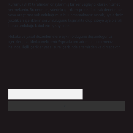
Kurumu (BTK) tarafından onaylanmış bir Yer Sağlayıcı olarak hizmet
vermektedir. Bu nedenle, sitedeki içerikleri proaktif olarak denetleme
veya araştırma yükümlülüğümüz bulunmamaktadır. Ancak, üyelerimiz
yazdıkları içeriklerin sorumluluğunu taşımakta olup, siteye üye olarak
bu sorumluluğu kabul etmiş sayılırlar.
Hukuka ve yasal düzenlemelere aykırı olduğunu düşündüğünüz
içerikleri,
backlinkpanelicomtr@gmail.com
adresine bildirmeniz
halinde, ilgili içerikler yasal süre içerisinde sitemizden kaldırılacaktır.
Arama