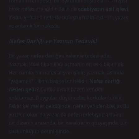
romanın temposu, bir öykünün boşlukları — hepsi
birer nefes aralığıdır. Belki de
edebiyatın asıl işlevi
,
insanı yeniden nefesle buluşturmaktır: derin, yavaş
ve anlamlı bir nefesle.
Nefes Darlığı ve Yazının Tedavisi
Bir yazar, nefes darlığını kalemle tedavi eder.
Yazmak, içsel tıkanıklığı açmanın en eski biçimidir.
Her cümle, bir nefes alışverişidir; yazmak, aslında
“yaşamak” fiilinin başka bir hâlidir.
Nefes darlığı
neden gelir?
Çünkü insan bazen kendini
anlatamaz. Duygular, düşünceler, korkular birikir.
Fakat kelimeler geldiğinde, nefes yeniden başlar. Bu
yüzden okur da yazar da nefesi edebiyatta bulur:
bir dizenin arasında, bir karakterin gözyaşında, bir
suskunluğun derinliğinde.