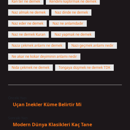
Kan ter ne demek
Kendimi kaptırmak ne demek
Naz almak ne demek
Naz dinde ne demek
Naz eder ne demek
Naz ne anlamdadır
Naz ne demek Kuran
Naz yapmak ne demek
Naza çekmek anlamı ne demek
Nazı geçmek anlamı nedir
Ne akar ne kokar deyiminin anlamı nedir
Nida çekmek ne demek
Tongaya düşmek ne demek TDK
Önceki Yazı
Uçan Inekler Küme Belirtir Mi
Sonraki Yazı
Modern Dünya Klasikleri Kaç Tane