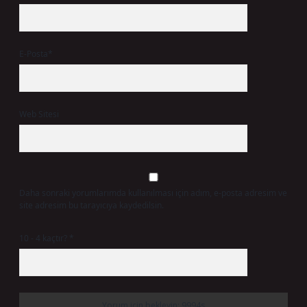
E-Posta*
Web Sitesi
Daha sonraki yorumlarımda kullanılması için adım, e-posta adresim ve
site adresim bu tarayıcıya kaydedilsin.
10 - 4 kaçtır?
*