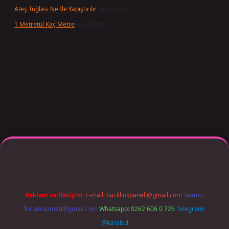
Ateş Tuğlası Ne Ile Yapıştırılır
için
Karan
1 Metretül Kaç Metre
için
admin
exper giriş adresi güncellendi
betexper.xyz
m elexbet
Reklam ve İletişim:
E-mail:
backlinkpaneli@gmail.com
Teams:
forumhizmeti@gmail.com
Whatsapp: 0262 606 0 726
Telegram:
@karabul