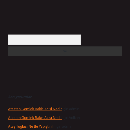
Arama
Son yorumlar
Atesten Gomlek Bakis Acisi Nedir
için
admin
Atesten Gomlek Bakis Acisi Nedir
için
Volkan
Ateş Tuğlası Ne Ile Yapıştırılır
için
admin