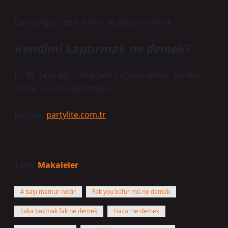
Çok yorgun, terli, bitkin ve perişan olmak.
Kendimi kaptırmak ne demek?
[1] Bir şeye aşırı derecede bağımlı olmak, sürekli
olarak onunla ilgilenmek.
Kaynak:
partylite.com.tr
Tarih:
Makaleler
4 başı mamur nedir
Fak you küfür mü ne demek
Faka basmak fak ne demek
Hazal ne demek