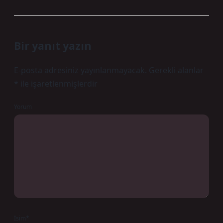
Bir yanıt yazın
E-posta adresiniz yayınlanmayacak.
Gerekli alanlar
*
ile işaretlenmişlerdir
Yorum
İsim*