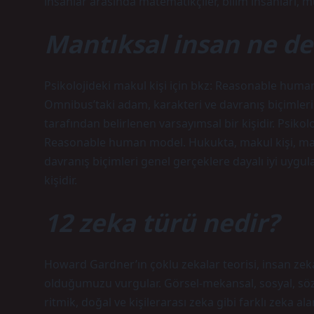
insanlar arasında matematikçiler, bilim insanları, 
Mantıksal insan ne d
Psikolojideki makul kişi için bkz: Reasonable hu
Omnibus’taki adam, karakteri ve davranış biçimleri 
tarafından belirlenen varsayımsal bir kişidir. Psik
Reasonable human model. Hukukta, makul kişi, ma
davranış biçimleri genel gerçeklere dayalı iyi uygul
kişidir.
12 zeka türü nedir?
Howard Gardner’ın çoklu zekalar teorisi, insan zekas
olduğumuzu vurgular. Görsel-mekansal, sosyal, söz
ritmik, doğal ve kişilerarası zeka gibi farklı zeka alan