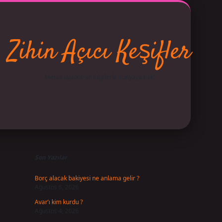
Zihin Açıcı Keşifler
Merak uyandıran bilgilerle dünyaya bak!
Sidebar
betci
vdcasino giriş
ilbet casino
ilbet yeni giriş
Betexper 
Son Yazılar
Borç alacak bakiyesi ne anlama gelir ?
Ağustos 6, 2026
Avar’ı kim kurdu ?
Ağustos 4, 2026