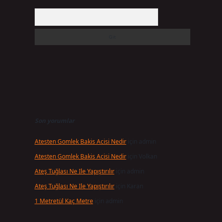
Arama
Son yorumlar
Atesten Gomlek Bakis Acisi Nedir
için
admin
Atesten Gomlek Bakis Acisi Nedir
için
Volkan
Ateş Tuğlası Ne Ile Yapıştırılır
için
admin
Ateş Tuğlası Ne Ile Yapıştırılır
için
Karan
1 Metretül Kaç Metre
için
admin