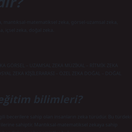
dir?
zeka, mantıksal-matematiksel zeka, görsel-uzamsal zeka,
a, içsel zeka, doğal zeka.
EKA GÖRSEL – UZAMSAL ZEKA MÜZİKAL – RİTMİK ZEKA
SYAL ZEKA KİŞİLERARASI – ÖZEL ZEKA DOĞAL – DOĞAL
ğitim bilimleri?
ili becerilere sahip olan insanların zeka türüdür. Bu türdeki
lerine sahiptir. Mantıksal-matematiksel zekaya sahip