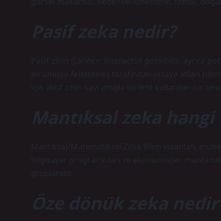
görsel-mekansal, bedensel-kinestetik, ritmik, doğalc
Pasif zeka nedir?
Pasif zihin (Latince: intellectus possibilis; ayrıca po
en ünlüsü Aristoteles tarafından ortaya atılan hilo
için aktif zihin kavramıyla birlikte kullanılan bir teri
Mantıksal zeka hangi
Mantıksal/Matematiksel Zeka Bilim insanları, mühendi
bilgisayar programcıları ve ekonomistler mantıks
gruplarıdır.
Öze dönük zeka nedir