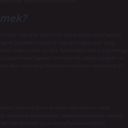
mühendisler ve ekonomistler bulunur.
emek?
man model. Hukukta, makul kişi, makul adam veya Clapham
genel gerçeklere dayalı iyi uygulama veya siyasi yargı
olojideki makul adam için bkz: Reasonable man in psychology.
kul adam veya Clapham Omnibus’taki adam, karakteri ve
ama veya siyasi yargı tarafından belirlenen varsayımsal bir
ının çeşitli olduğunu ve farklı zeka türlerine sahip
el, mantıksal-matematiksel, bedensel-kinestetik, müzikal-
ları, her birimizin güçlü ve zayıf yönlerini belirler.