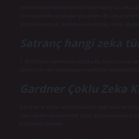
Son zamanlarda Howard Gardner sekiz tür zeka tan
türü üzerinde çalışmalar yürütüyor. Bu zeka türleri şu
görsel-mekansal, bedensel-kinestetik, ritmik, doğalc
Satranç hangi zeka tü
1. Mantıksal-matematiksel zeka Bu zeka türüne sahip 
satranç ve sayı bulmacaları mantıksal-matematiksel z
Gardner Çoklu Zeka K
Gardner’ın erken araştırmasında yedi zeka tanımlan
zeka, bedensel-kinestetik zeka, görsel-mekansal zek
kişilerarası zekadır.