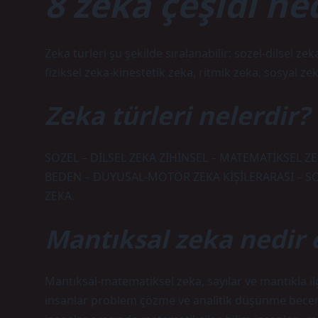
8 zeka çeşidi ne
Zeka türleri şu şekilde sıralanabilir: sözel-dilsel 
fiziksel zeka-kinestetik zeka, ritmik zeka, sosyal zek
Zeka türleri nelerdir?
SÖZEL – DİLSEL ZEKA ZİHİNSEL – MATEMATİKSEL Z
BEDEN – DUYUSAL-MOTOR ZEKA KİŞİLERARASI – SO
ZEKA.
Mantıksal zeka nedir e
Mantıksal-matematiksel zeka, sayılar ve mantıkla ilg
insanlar problem çözme ve analitik düşünme beceri