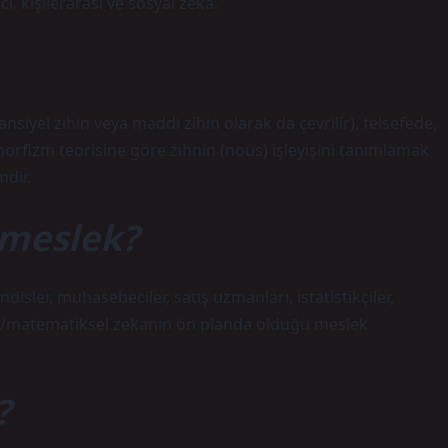
ı, kişilerarası ve sosyal zeka.
tansiyel zihin veya maddi zihin olarak da çevrilir), felsefede,
morfizm teorisine göre zihnin (nous) işleyişini tanımlamak
mdir.
 meslek?
sler, muhasebeciler, satış uzmanları, istatistikçiler,
al/matematiksel zekanın ön planda olduğu meslek
?