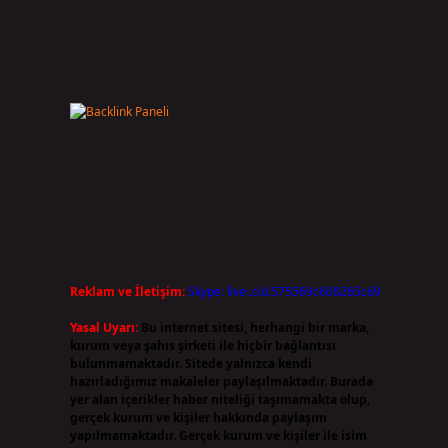
Reklam ve İletişim:
Skype: live:.cid.575569c608265c69
Yasal Uyarı:
Bu internet sitesi, herhangi bir marka,
kurum veya şahıs şirketi ile hiçbir bağlantısı
bulunmamaktadır. Sitede yalnızca kendi
hazırladığımız makaleler paylaşılmaktadır. Burada
yer alan içerikler haber niteliği taşımamakta olup,
gerçek kurum ve kişiler hakkında paylaşım
yapılmamaktadır. Gerçek kurum ve kişiler ile isim