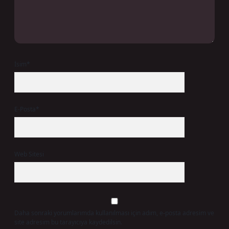
İsim*
E-Posta*
Web Sitesi
Daha sonraki yorumlarımda kullanılması için adım, e-posta adresim ve
site adresim bu tarayıcıya kaydedilsin.