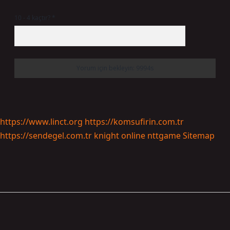
10 - 4 kaçtır?
*
https://www.linct.org
https://komsufirin.com.tr
https://sendegel.com.tr
knight online
nttgame
Sitemap
Sidebar