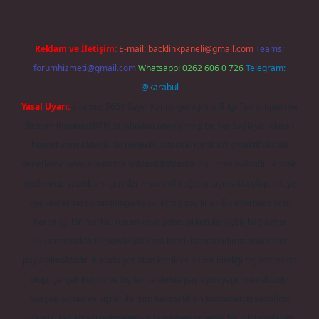
Reklam ve İletişim:
E-mail:
backlinkpaneli@gmail.com
Teams:
forumhizmeti@gmail.com
Whatsapp: 0262 606 0 726
Telegram:
@karabul
Yasal Uyarı:
Sitemiz, 5651 Sayılı Kanun gereğince Bilgi Teknolojileri ve
İletişim Kurumu (BTK) tarafından onaylanmış bir Yer Sağlayıcı olarak
hizmet vermektedir. Bu nedenle, sitedeki içerikleri proaktif olarak
denetleme veya araştırma yükümlülüğümüz bulunmamaktadır. Ancak,
üyelerimiz yazdıkları içeriklerin sorumluluğunu taşımakta olup, siteye
üye olarak bu sorumluluğu kabul etmiş sayılırlar. Bu internet sitesi,
herhangi bir marka, kurum veya şahıs şirketi ile hiçbir bağlantısı
bulunmamaktadır. Sitede yalnızca kendi hazırladığımız makaleler
paylaşılmaktadır. Burada yer alan içerikler haber niteliği taşımamakta
olup, gerçek kurum ve kişiler hakkında paylaşım yapılmamaktadır.
Gerçek kurum ve kişiler ile isim benzerlikleri tamamen tesadüfidir.
Sitemiz, kar amacı gütmeyen ve tamamen ücretsiz bir bilgi paylaşım