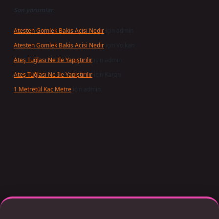
Son yorumlar
Atesten Gomlek Bakis Acisi Nedir
için
admin
Atesten Gomlek Bakis Acisi Nedir
için
Volkan
Ateş Tuğlası Ne Ile Yapıştırılır
için
admin
Ateş Tuğlası Ne Ile Yapıştırılır
için
Karan
1 Metretül Kaç Metre
için
admin
r giriş adresi güncellendi
betexper.xyz
m elexbet