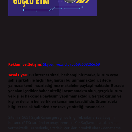
Reklam ve İletişim:
Skype: live:.cid.575569c608265c69
Yasal Uyarı:
Bu internet sitesi, herhangi bir marka, kurum veya
şahıs şirketi ile hiçbir bağlantısı bulunmamaktadır. Sitede
yalnızca kendi hazırladığımız makaleler paylaşılmaktadır. Burada
yer alan içerikler haber niteliği taşımamakta olup, gerçek kurum
ve kişiler hakkında paylaşım yapılmamaktadır. Gerçek kurum ve
kişiler ile isim benzerlikleri tamamen tesadüfidir. Sitemizdeki
bilgiler taslak halindedir ve tavsiye niteliği taşımazlar.
Sitemiz, 5651 Sayılı Kanun gereğince Bilgi Teknolojileri ve İletişim
Kurumu (BTK) tarafından onaylanmış bir Yer Sağlayıcı olarak hizmet
vermektedir. Bu nedenle, sitedeki içerikleri proaktif olarak denetleme