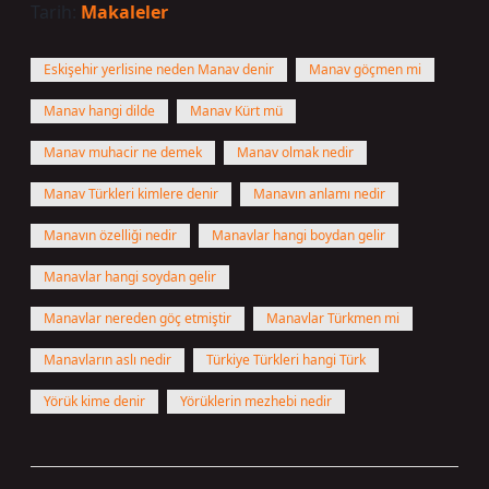
Tarih:
Makaleler
Eskişehir yerlisine neden Manav denir
Manav göçmen mi
Manav hangi dilde
Manav Kürt mü
Manav muhacir ne demek
Manav olmak nedir
Manav Türkleri kimlere denir
Manavın anlamı nedir
Manavın özelliği nedir
Manavlar hangi boydan gelir
Manavlar hangi soydan gelir
Manavlar nereden göç etmiştir
Manavlar Türkmen mi
Manavların aslı nedir
Türkiye Türkleri hangi Türk
Yörük kime denir
Yörüklerin mezhebi nedir