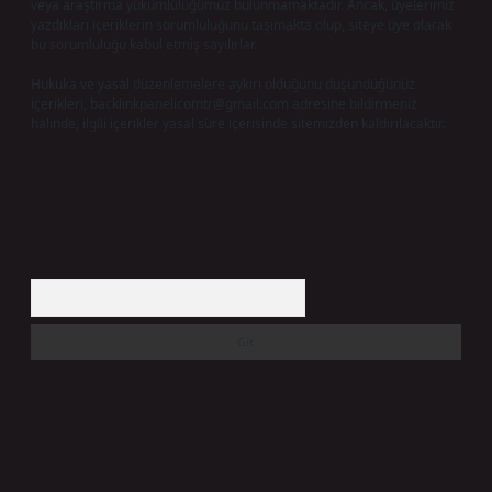
veya araştırma yükümlülüğümüz bulunmamaktadır. Ancak, üyelerimiz
yazdıkları içeriklerin sorumluluğunu taşımakta olup, siteye üye olarak
bu sorumluluğu kabul etmiş sayılırlar.
Hukuka ve yasal düzenlemelere aykırı olduğunu düşündüğünüz
içerikleri,
backlinkpanelicomtr@gmail.com
adresine bildirmeniz
halinde, ilgili içerikler yasal süre içerisinde sitemizden kaldırılacaktır.
Arama