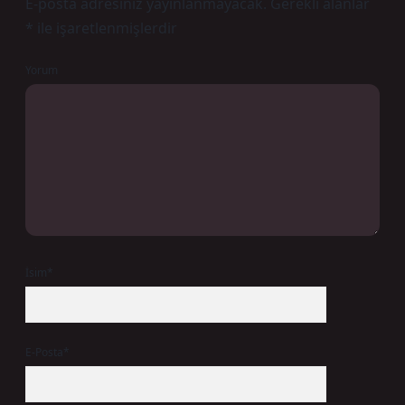
E-posta adresiniz yayınlanmayacak.
Gerekli alanlar
*
ile işaretlenmişlerdir
Yorum
İsim*
E-Posta*