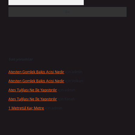
Son yorumlar
Atesten Gomlek Bakis Acisi Nedir
için
admin
Atesten Gomlek Bakis Acisi Nedir
için
Volkan
Ateş Tuğlası Ne Ile Yapıştırılır
için
admin
Ateş Tuğlası Ne Ile Yapıştırılır
için
Karan
1 Metretül Kaç Metre
için
admin