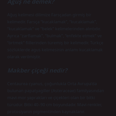
Âğûş ne demek?
Ağuş kelimesi dilimize Farsçadan girmiş bir
kelimedir. Farsça “kucaklamak”, “kucaklamak”,
“kucaklamak” ve “belek” kelimelerinden alıntıdır.
Ayrıca “zarflamak”, “bulmak”, “enfekte etmek” ve
“örtmek” fiillerinden türemiş bir kelimedir. Türkçe
sözlüklerde agus kelimesinin anlamı kucaklamak
olarak verilmiştir.
Makber çiçeği nedir?
Centaurea cyanus, çoğunlukla Orta Avrupa’da
bulunan papatyagiller (Asteraceae) familyasından
mavi-mor yaprakları ve çiçekleri olan bir bitki
türüdür. Bitki 40–90 cm boyundadır. Mavi renkler,
protosiyanin pigmentinden kaynaklanır.