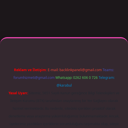
r giriş adresi güncellendi
betexper.xyz
m elexbet
Reklam ve İletişim:
E-mail:
backlinkpaneli@gmail.com
Teams:
forumhizmeti@gmail.com
Whatsapp: 0262 606 0 726
Telegram:
@karabul
Yasal Uyarı:
Sitemiz, 5651 Sayılı Kanun gereğince Bilgi Teknolojileri ve
İletişim Kurumu (BTK) tarafından onaylanmış bir Yer Sağlayıcı olarak
hizmet vermektedir. Bu nedenle, sitedeki içerikleri proaktif olarak
denetleme veya araştırma yükümlülüğümüz bulunmamaktadır. Ancak,
üyelerimiz yazdıkları içeriklerin sorumluluğunu taşımakta olup, siteye