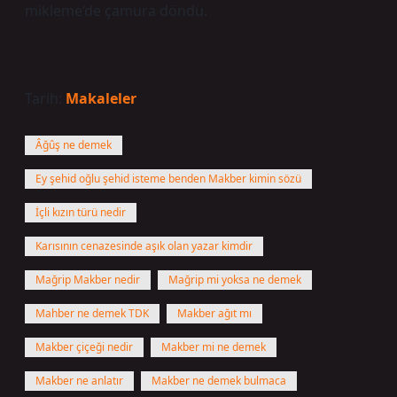
mikleme’de çamura döndü.
Tarih:
Makaleler
Âğûş ne demek
Ey şehid oğlu şehid isteme benden Makber kimin sözü
İçli kızın türü nedir
Karısının cenazesinde aşık olan yazar kimdir
Mağrip Makber nedir
Mağrip mi yoksa ne demek
Mahber ne demek TDK
Makber ağıt mı
Makber çiçeği nedir
Makber mi ne demek
Makber ne anlatır
Makber ne demek bulmaca