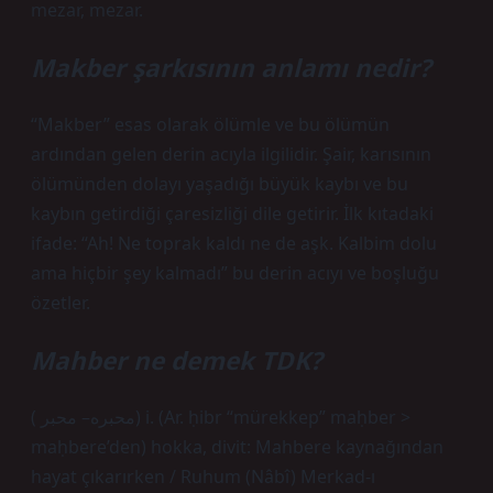
mezar, mezar.
Makber şarkısının anlamı nedir?
“Makber” esas olarak ölümle ve bu ölümün
ardından gelen derin acıyla ilgilidir. Şair, karısının
ölümünden dolayı yaşadığı büyük kaybı ve bu
kaybın getirdiği çaresizliği dile getirir. İlk kıtadaki
ifade: “Ah! Ne toprak kaldı ne de aşk. Kalbim dolu
ama hiçbir şey kalmadı” bu derin acıyı ve boşluğu
özetler.
Mahber ne demek TDK?
( ﻣﺤﺒﺮﻩ– ﻣﺤﺒﺮ) i. (Ar. ḥibr “mürekkep” maḥber >
maḥbere’den) hokka, divit: Mahbere kaynağından
hayat çıkarırken / Ruhum (Nâbî) Merkad-ı