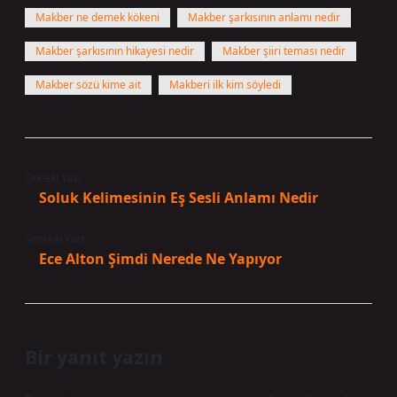
Makber ne demek kökeni
Makber şarkısının anlamı nedir
Makber şarkısının hikayesi nedir
Makber şiiri teması nedir
Makber sözü kime ait
Makberi ilk kim söyledi
Önceki Yazı
Soluk Kelimesinin Eş Sesli Anlamı Nedir
Sonraki Yazı
Ece Alton Şimdi Nerede Ne Yapıyor
Bir yanıt yazın