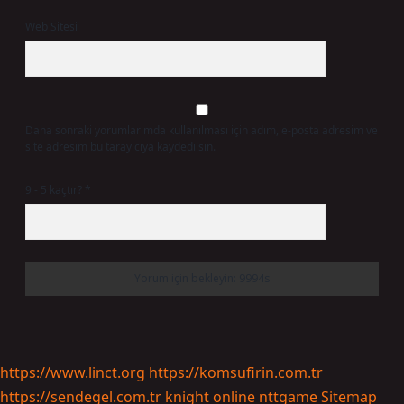
Web Sitesi
Daha sonraki yorumlarımda kullanılması için adım, e-posta adresim ve
site adresim bu tarayıcıya kaydedilsin.
9 - 5 kaçtır?
*
https://www.linct.org
https://komsufirin.com.tr
https://sendegel.com.tr
knight online
nttgame
Sitemap