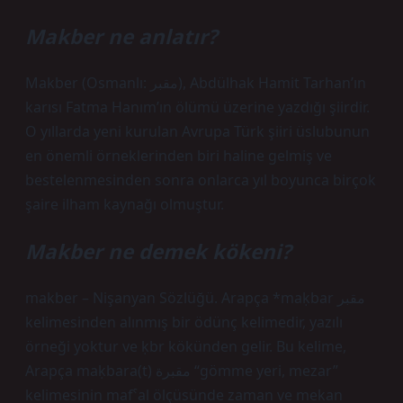
Makber ne anlatır?
Makber (Osmanlı: مقبر), Abdülhak Hamit Tarhan’ın
karısı Fatma Hanım’ın ölümü üzerine yazdığı şiirdir.
O yıllarda yeni kurulan Avrupa Türk şiiri üslubunun
en önemli örneklerinden biri haline gelmiş ve
bestelenmesinden sonra onlarca yıl boyunca birçok
şaire ilham kaynağı olmuştur.
Makber ne demek kökeni?
makber – Nişanyan Sözlüğü. Arapça *maḳbar مقبر
kelimesinden alınmış bir ödünç kelimedir, yazılı
örneği yoktur ve ḳbr kökünden gelir. Bu kelime,
Arapça maḳbara(t) مقبرة “gömme yeri, mezar”
kelimesinin mafˁal ölçüsünde zaman ve mekan