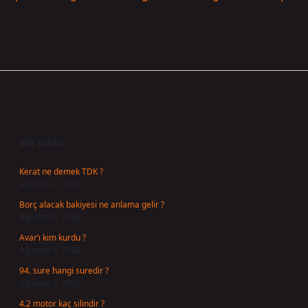
Sidebar
Son Yazılar
Kerat ne demek TDK ?
Ağustos 7, 2026
Borç alacak bakiyesi ne anlama gelir ?
Ağustos 6, 2026
Avar’ı kim kurdu ?
Ağustos 4, 2026
94. sure hangi suredir ?
Ağustos 3, 2026
4.2 motor kaç silindir ?