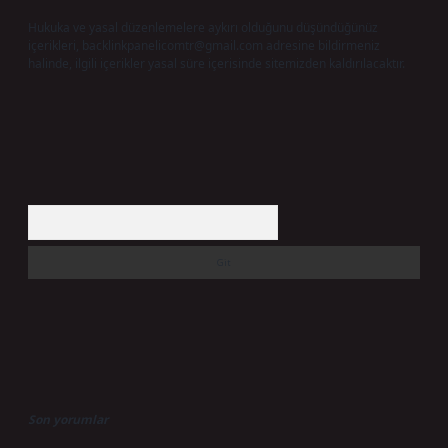
Hukuka ve yasal düzenlemelere aykırı olduğunu düşündüğünüz
içerikleri,
backlinkpanelicomtr@gmail.com
adresine bildirmeniz
halinde, ilgili içerikler yasal süre içerisinde sitemizden kaldırılacaktır.
Arama
Son yorumlar