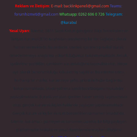
Reklam ve İletişim:
E-mail:
backlinkpaneli@gmail.com
Teams:
forumhizmeti@gmail.com
Whatsapp: 0262 606 0 726
Telegram:
@karabul
Yasal Uyarı:
Sitemiz, 5651 Sayılı Kanun gereğince Bilgi Teknolojileri ve
İletişim Kurumu (BTK) tarafından onaylanmış bir Yer Sağlayıcı olarak
hizmet vermektedir. Bu nedenle, sitedeki içerikleri proaktif olarak
denetleme veya araştırma yükümlülüğümüz bulunmamaktadır. Ancak,
üyelerimiz yazdıkları içeriklerin sorumluluğunu taşımakta olup, siteye
üye olarak bu sorumluluğu kabul etmiş sayılırlar. Bu internet sitesi,
herhangi bir marka, kurum veya şahıs şirketi ile hiçbir bağlantısı
bulunmamaktadır. Sitede yalnızca kendi hazırladığımız makaleler
paylaşılmaktadır. Burada yer alan içerikler haber niteliği taşımamakta
olup, gerçek kurum ve kişiler hakkında paylaşım yapılmamaktadır.
Gerçek kurum ve kişiler ile isim benzerlikleri tamamen tesadüfidir.
Sitemiz, kar amacı gütmeyen ve tamamen ücretsiz bir bilgi paylaşım
platformudur. Hukuka ve yasal düzenlemelere aykırı olduğunu