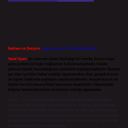
Reklam ve İletişim:
Skype: live:.cid.575569c608265c69
Yasal Uyarı:
Bu internet sitesi, herhangi bir marka, kurum veya
şahıs şirketi ile hiçbir bağlantısı bulunmamaktadır. Sitede
yalnızca kendi hazırladığımız makaleler paylaşılmaktadır. Burada
yer alan içerikler haber niteliği taşımamakta olup, gerçek kurum
ve kişiler hakkında paylaşım yapılmamaktadır. Gerçek kurum ve
kişiler ile isim benzerlikleri tamamen tesadüfidir. Sitemizdeki
bilgiler taslak halindedir ve tavsiye niteliği taşımazlar.
Sitemiz, 5651 Sayılı Kanun gereğince Bilgi Teknolojileri ve İletişim
Kurumu (BTK) tarafından onaylanmış bir Yer Sağlayıcı olarak hizmet
vermektedir. Bu nedenle, sitedeki içerikleri proaktif olarak denetleme
veya araştırma yükümlülüğümüz bulunmamaktadır. Ancak, üyelerimiz
yazdıkları içeriklerin sorumluluğunu taşımakta olup, siteye üye olarak
bu sorumluluğu kabul etmiş sayılırlar.