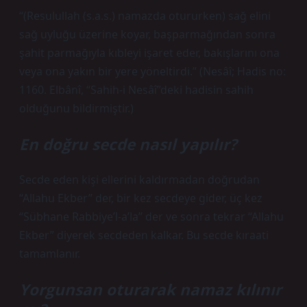
“(Resulullah (s.a.s.) namazda otururken) sağ elini
sağ uyluğu üzerine koyar, başparmağından sonra
şahit parmağıyla kıbleyi işaret eder, bakışlarını ona
veya ona yakın bir yere yöneltirdi.” (Nesâî; Hadis no:
1160. Elbânî, “Sahih-i Nesâî”deki hadisin sahih
olduğunu bildirmiştir.)
En doğru secde nasıl yapılır?
Secde eden kişi ellerini kaldırmadan doğrudan
“Allahu Ekber” der, bir kez secdeye gider, üç kez
“Sübhane Rabbiye’l-a’la” der ve sonra tekrar “Allahu
Ekber” diyerek secdeden kalkar. Bu secde kıraati
tamamlanır.
Yorgunsan oturarak namaz kılınır