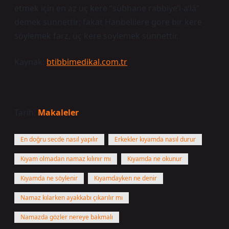
etmek için en az üç kere “sübhane rabbiye’l-a’lâ”
demek sünnettir; fakat Hanbelilere göre bir kere
söylemek farz, üç kere söylemek sünnettir.
Kaynak:
btibbimedikal.com.tr
Tarih:
Makaleler
En doğru secde nasıl yapılır
Erkekler kıyamda nasıl durur
Kıyam olmadan namaz kılınır mı
Kıyamda ne okunur
Kıyamda ne söylenir
Kıyamdayken ne denir
Namaz kılarken ayakkabı çıkarılır mı
Namazda gözler nereye bakmalı