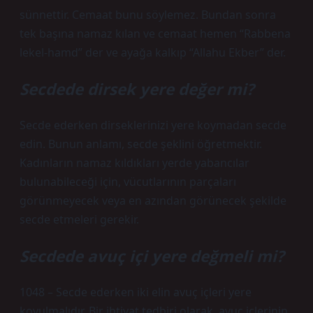
sünnettir. Cemaat bunu söylemez. Bundan sonra
tek başına namaz kılan ve cemaat hemen “Rabbena
lekel-hamd” der ve ayağa kalkıp “Allahu Ekber” der.
Secdede dirsek yere değer mi?
Secde ederken dirseklerinizi yere koymadan secde
edin. Bunun anlamı, secde şeklini öğretmektir.
Kadınların namaz kıldıkları yerde yabancılar
bulunabileceği için, vücutlarının parçaları
görünmeyecek veya en azından görünecek şekilde
secde etmeleri gerekir.
Secdede avuç içi yere değmeli mi?
1048 – Secde ederken iki elin avuç içleri yere
koyulmalıdır. Bir ihtiyat tedbiri olarak, avuç içlerinin