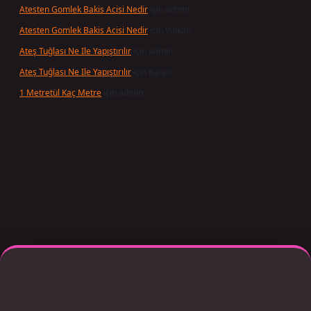
Atesten Gomlek Bakis Acisi Nedir
için
admin
Atesten Gomlek Bakis Acisi Nedir
için
Volkan
Ateş Tuğlası Ne Ile Yapıştırılır
için
admin
Ateş Tuğlası Ne Ile Yapıştırılır
için
Karan
1 Metretül Kaç Metre
için
admin
r giriş adresi güncellendi
betexper.xyz
m elexbet