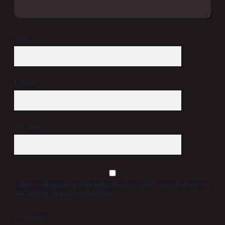
İsim*
E-Posta*
Web Sitesi
Daha sonraki yorumlarımda kullanılması için adım, e-posta adresim ve
site adresim bu tarayıcıya kaydedilsin.
5 + 3 kaçtır?
*