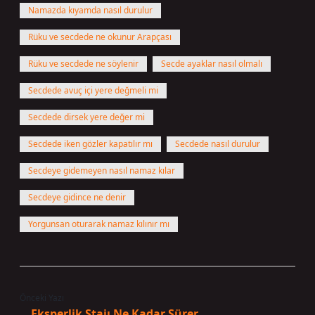
Namazda kıyamda nasıl durulur
Rüku ve secdede ne okunur Arapçası
Rüku ve secdede ne söylenir
Secde ayaklar nasıl olmalı
Secdede avuç içi yere değmeli mi
Secdede dirsek yere değer mi
Secdede iken gözler kapatılır mı
Secdede nasıl durulur
Secdeye gidemeyen nasıl namaz kılar
Secdeye gidince ne denir
Yorgunsan oturarak namaz kılınır mı
Önceki Yazı
Eksperlik Stajı Ne Kadar Sürer