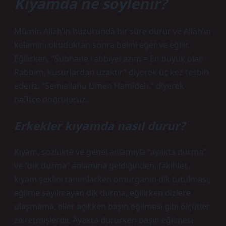
Kıyamda ne söylenir?
Mümin Allah’ın huzurunda bir süre durur ve Allah’ın
kelamını okuduktan sonra belini eğer ve eğilir.
Eğilirken, “Sübhane rabbiyel azim = En büyük olan
Rabbim, kusurlardan uzaktır.” diyerek üç kez tesbih
ederiz. “Semiallahu Limen Hamideh.” diyerek
hafifçe doğruluruz.
Erkekler kıyamda nasıl durur?
Kıyam, sözlükte ve genel anlamıyla “ayakta durma”
ve “dik durma” anlamına geldiğinden, fakihler,
kıyam şeklini tanımlarken omurganın dik tutulması,
eğilme sayılmayan dik durma, eğilirken dizlere
ulaşmama, eller açıkken başın eğilmesi gibi ölçütler
zikretmişlerdir. Ayakta dururken başın eğilmesi