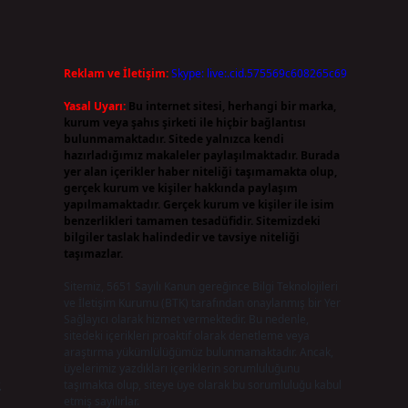
Reklam ve İletişim:
Skype: live:.cid.575569c608265c69
Yasal Uyarı:
Bu internet sitesi, herhangi bir marka,
kurum veya şahıs şirketi ile hiçbir bağlantısı
bulunmamaktadır. Sitede yalnızca kendi
hazırladığımız makaleler paylaşılmaktadır. Burada
yer alan içerikler haber niteliği taşımamakta olup,
gerçek kurum ve kişiler hakkında paylaşım
yapılmamaktadır. Gerçek kurum ve kişiler ile isim
benzerlikleri tamamen tesadüfidir. Sitemizdeki
bilgiler taslak halindedir ve tavsiye niteliği
taşımazlar.
Sitemiz, 5651 Sayılı Kanun gereğince Bilgi Teknolojileri
ve İletişim Kurumu (BTK) tarafından onaylanmış bir Yer
Sağlayıcı olarak hizmet vermektedir. Bu nedenle,
sitedeki içerikleri proaktif olarak denetleme veya
araştırma yükümlülüğümüz bulunmamaktadır. Ancak,
üyelerimiz yazdıkları içeriklerin sorumluluğunu
.
taşımakta olup, siteye üye olarak bu sorumluluğu kabul
etmiş sayılırlar.