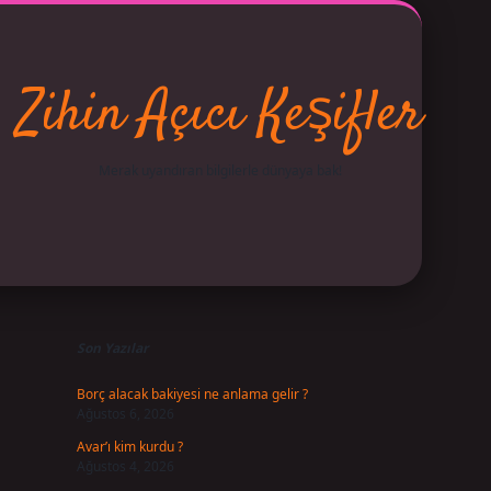
Zihin Açıcı Keşifler
Merak uyandıran bilgilerle dünyaya bak!
Sidebar
betci
vdcasino giriş
ilbet casino
ilbet yeni giriş
Betexper 
Son Yazılar
Borç alacak bakiyesi ne anlama gelir ?
Ağustos 6, 2026
Avar’ı kim kurdu ?
Ağustos 4, 2026