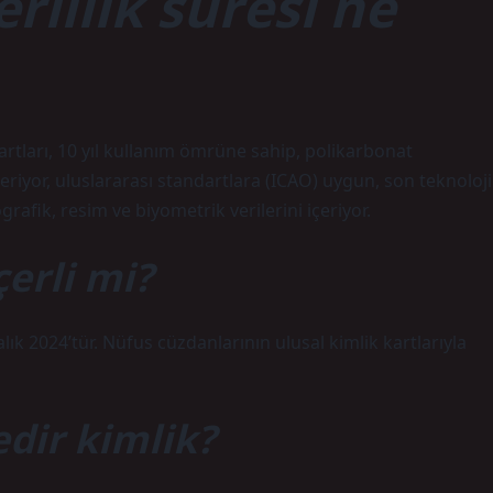
rlilik süresi ne
kartları, 10 yıl kullanım ömrüne sahip, polikarbonat
eriyor, uluslararası standartlara (ICAO) uygun, son teknoloji
afik, resim ve biyometrik verilerini içeriyor.
çerli mi?
alık 2024’tür. Nüfus cüzdanlarının ulusal kimlik kartlarıyla
edir kimlik?