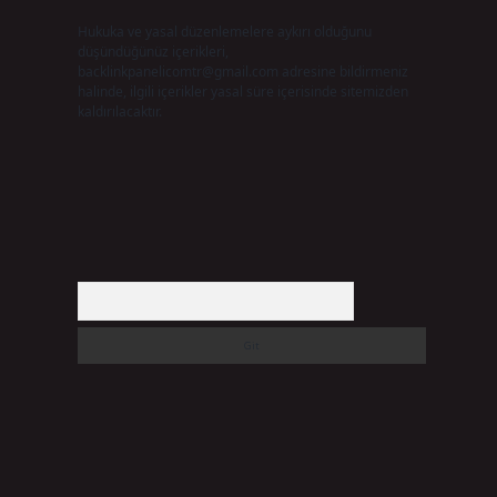
Hukuka ve yasal düzenlemelere aykırı olduğunu
düşündüğünüz içerikleri,
backlinkpanelicomtr@gmail.com
adresine bildirmeniz
halinde, ilgili içerikler yasal süre içerisinde sitemizden
kaldırılacaktır.
Arama