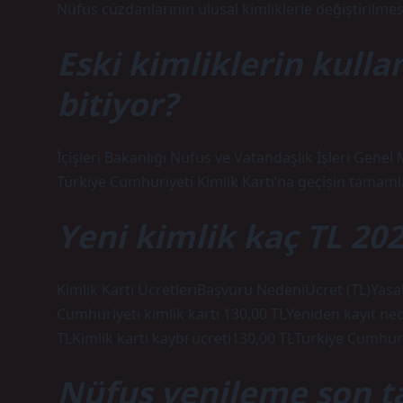
Nüfus cüzdanlarının ulusal kimliklerle değiştirilmesi
Eski kimliklerin kull
bitiyor?
İçişleri Bakanlığı Nüfus ve Vatandaşlık İşleri Gene
Türkiye Cumhuriyeti Kimlik Kartı’na geçişin tamaml
Yeni kimlik kaç TL 20
Kimlik Kartı ÜcretleriBaşvuru NedeniÜcret (TL)Yasa
Cumhuriyeti kimlik kartı 130,00 TLYeniden kayıt ned
TLKimlik kartı kaybı ücreti130,00 TLTürkiye Cumhuriy
Nüfus yenileme son t