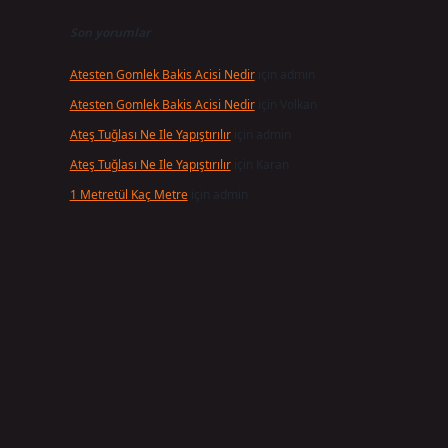
Son yorumlar
Atesten Gomlek Bakis Acisi Nedir
için
admin
Atesten Gomlek Bakis Acisi Nedir
için
Volkan
Ateş Tuğlası Ne Ile Yapıştırılır
için
admin
Ateş Tuğlası Ne Ile Yapıştırılır
için
Karan
1 Metretül Kaç Metre
için
admin
i