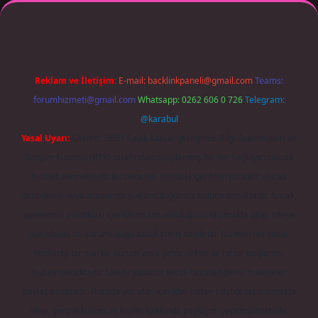
per giriş adresi güncellendi
betexper.xyz
m elexbet
Reklam ve İletişim:
E-mail:
backlinkpaneli@gmail.com
Teams:
forumhizmeti@gmail.com
Whatsapp: 0262 606 0 726
Telegram:
@karabul
Yasal Uyarı:
Sitemiz, 5651 Sayılı Kanun gereğince Bilgi Teknolojileri ve
İletişim Kurumu (BTK) tarafından onaylanmış bir Yer Sağlayıcı olarak
hizmet vermektedir. Bu nedenle, sitedeki içerikleri proaktif olarak
denetleme veya araştırma yükümlülüğümüz bulunmamaktadır. Ancak,
üyelerimiz yazdıkları içeriklerin sorumluluğunu taşımakta olup, siteye
üye olarak bu sorumluluğu kabul etmiş sayılırlar. Bu internet sitesi,
herhangi bir marka, kurum veya şahıs şirketi ile hiçbir bağlantısı
bulunmamaktadır. Sitede yalnızca kendi hazırladığımız makaleler
paylaşılmaktadır. Burada yer alan içerikler haber niteliği taşımamakta
olup, gerçek kurum ve kişiler hakkında paylaşım yapılmamaktadır.