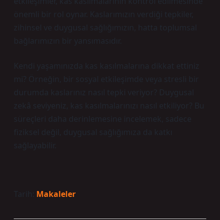
etkileşimler, kas kasılmalarının kontrol edilmesinde
önemli bir rol oynar. Kaslarımızın verdiği tepkiler,
zihinsel ve duygusal sağlığımızın, hatta toplumsal
bağlarımızın bir yansımasıdır.
Kendi yaşamınızda kas kasılmalarına dikkat ettiniz
mi? Örneğin, bir sosyal etkileşimde veya stresli bir
durumda kaslarınız nasıl tepki veriyor? Duygusal
zekâ seviyeniz, kas kasılmalarınızı nasıl etkiliyor? Bu
süreçleri daha derinlemesine incelemek, sadece
fiziksel değil, duygusal sağlığımıza da katkı
sağlayabilir.
Tarih:
Makaleler