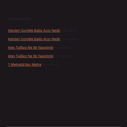
Son yorumlar
Atesten Gomlek Bakis Acisi Nedir
için
admin
Atesten Gomlek Bakis Acisi Nedir
için
Volkan
Ateş Tuğlası Ne Ile Yapıştırılır
için
admin
Ateş Tuğlası Ne Ile Yapıştırılır
için
Karan
1 Metretül Kaç Metre
için
admin