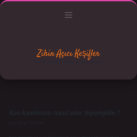
menüyü
Anasayfa
Gizlilik Politikası
Yasal Uyarı
aç
Hakkımızda
Zihin Açıcı Keşifler
Merak uyandıran bilgilerle dünyaya bak!
Kas kasılması nasıl olur biyolojide ?
Tarih: Ocak 13, 2026