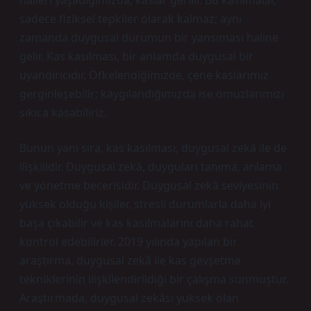
halleri yaşadığımızda, kaslar gerilir. Bu kasılmalar,
sadece fiziksel tepkiler olarak kalmaz; aynı
zamanda duygusal durumun bir yansıması haline
gelir. Kas kasılması, bir anlamda duygusal bir
uyandırıcıdır. Öfkelendiğimizde, çene kaslarımız
gerginleşebilir; kaygılandığımızda ise omuzlarımızı
sıkıca kasabiliriz.
Bunun yanı sıra, kas kasılması, duygusal zekâ ile de
ilişkilidir. Duygusal zekâ, duyguları tanıma, anlama
ve yönetme becerisidir. Duygusal zekâ seviyesinin
yüksek olduğu kişiler, stresli durumlarla daha iyi
başa çıkabilir ve kas kasılmalarını daha rahat
kontrol edebilirler. 2019 yılında yapılan bir
araştırma, duygusal zekâ ile kas gevşetme
tekniklerinin ilişkilendirildiği bir çalışma sunmuştur.
Araştırmada, duygusal zekâsı yüksek olan