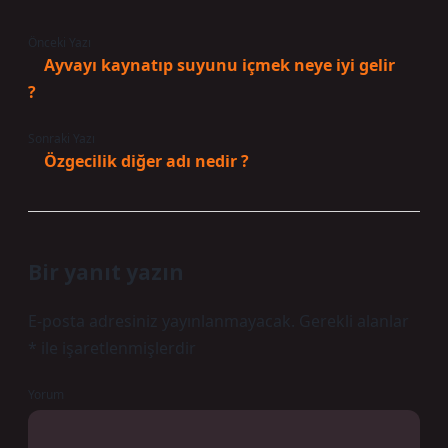
Önceki Yazı
Ayvayı kaynatıp suyunu içmek neye iyi gelir
?
Sonraki Yazı
Özgecilik diğer adı nedir ?
Bir yanıt yazın
E-posta adresiniz yayınlanmayacak.
Gerekli alanlar
*
ile işaretlenmişlerdir
Yorum