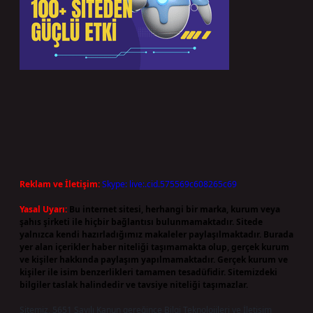
Reklam ve İletişim:
Skype: live:.cid.575569c608265c69
Yasal Uyarı:
Bu internet sitesi, herhangi bir marka, kurum veya
şahıs şirketi ile hiçbir bağlantısı bulunmamaktadır. Sitede
yalnızca kendi hazırladığımız makaleler paylaşılmaktadır. Burada
yer alan içerikler haber niteliği taşımamakta olup, gerçek kurum
ve kişiler hakkında paylaşım yapılmamaktadır. Gerçek kurum ve
kişiler ile isim benzerlikleri tamamen tesadüfidir. Sitemizdeki
bilgiler taslak halindedir ve tavsiye niteliği taşımazlar.
Sitemiz, 5651 Sayılı Kanun gereğince Bilgi Teknolojileri ve İletişim