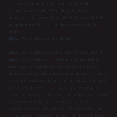
ve duygusal boyutları da oldukça önemlidir.
Vücudumuzun fiziksel tepkileri, duygusal
deneyimlerimizle sıkı bir şekilde bağlantılıdır. Peki,
duygularımızın kas kasılmaları üzerindeki etkisi
nedir?
Bilişsel Psikoloji ve Kas Kasılmaları
Bilişsel psikolojide, vücudun kasılma tepkilerinin
bilişsel süreçlerle nasıl ilişkilendirildiği üzerine
birçok çalışma yapılmıştır. Stresli bir durumda
olduğumuzda, kaslarımızın gerildiğini, kasılmaların
arttığını hissederiz. Bu gerilim, beynin uyarılmasıyla
başlar ve daha sonra kaslarımıza yansır. Yapılan
araştırmalara göre, stresli bir düşünce veya endişe
anında, vücutta kas kasılmaları artar ve bu
kasılmalar bazen ağrıya dönüşebilir. Örneğin, bir
kişi sınav öncesi yoğun kaygı yaşadığında, boyun