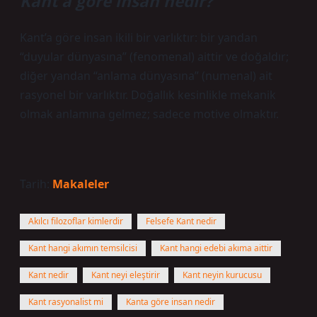
Kant’a göre insan nedir?
Kant’a göre insan ikili bir varlıktır: bir yandan
“duyular dünyasına” (fenomenal) aittir ve doğaldır;
diğer yandan “anlama dünyasına” (numenal) ait
rasyonel bir varlıktır. Doğallık kesinlikle mekanik
olmak anlamına gelmez; sadece motive olmaktır.
Tarih:
Makaleler
Akılcı filozoflar kimlerdir
Felsefe Kant nedir
Kant hangi akımın temsilcisi
Kant hangi edebi akıma aittir
Kant nedir
Kant neyi eleştirir
Kant neyin kurucusu
Kant rasyonalist mi
Kanta göre insan nedir