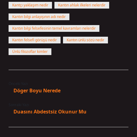
Kantçı yaklaşım nedir
Kantın ahlak ilkeleri nelerdir
Kantın bilgi anlayışının adı nedir
Kantın bilgi felsefesinin temel kavramları nelerdir
Kantın felsefi görüşü nedir
Kantın ünlü sözü nedir
Ünlü filozoflar kimler
Önceki Yazı
Döger Boyu Nerede
Sonraki Yazı
Duasını Abdestsiz Okunur Mu