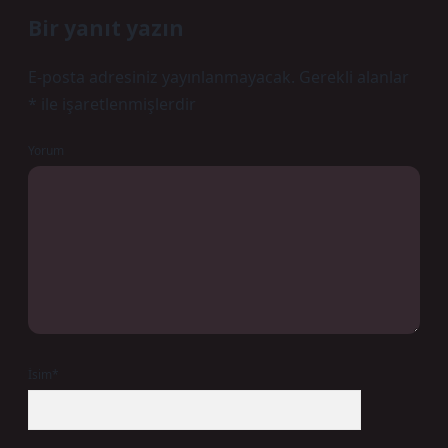
Bir yanıt yazın
E-posta adresiniz yayınlanmayacak.
Gerekli alanlar
*
ile işaretlenmişlerdir
Yorum
İsim*