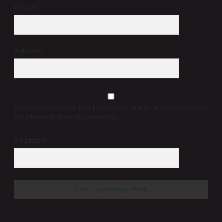
E-Posta*
Web Sitesi
Daha sonraki yorumlarımda kullanılması için adım, e-posta adresim ve
site adresim bu tarayıcıya kaydedilsin.
6 + 2 kaçtır?
*