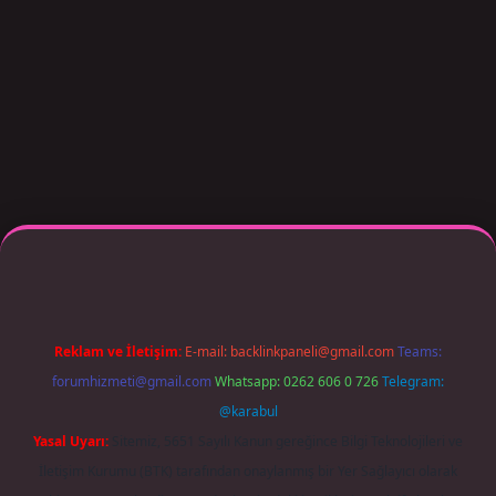
per giriş adresi güncellendi
betexper.xyz
m elexbet
Reklam ve İletişim:
E-mail:
backlinkpaneli@gmail.com
Teams:
forumhizmeti@gmail.com
Whatsapp: 0262 606 0 726
Telegram:
@karabul
Yasal Uyarı:
Sitemiz, 5651 Sayılı Kanun gereğince Bilgi Teknolojileri ve
İletişim Kurumu (BTK) tarafından onaylanmış bir Yer Sağlayıcı olarak