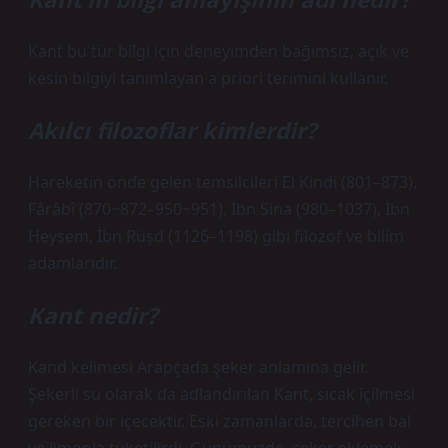
Kant bu tür bilgi için deneyimden bağımsız, açık ve
kesin bilgiyi tanımlayan a priori terimini kullanır.
Akılcı filozoflar kimlerdir?
Hareketin önde gelen temsilcileri El Kindi (801–873),
Fârâbî (870~872–950~951), İbn Sina (980–1037), İbn
Heysem, İbn Rüşd (1126–1198) gibi filozof ve bilim
adamlarıdır.
Kant nedir?
Kand kelimesi Arapçada şeker anlamına gelir.
Şekerli su olarak da adlandırılan Kant, sıcak içilmesi
gereken bir içecektir. Eski zamanlarda, tercihen bal