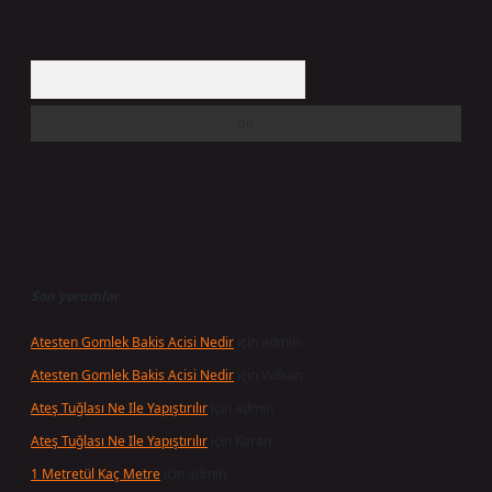
Arama
Son yorumlar
Atesten Gomlek Bakis Acisi Nedir
için
admin
Atesten Gomlek Bakis Acisi Nedir
için
Volkan
Ateş Tuğlası Ne Ile Yapıştırılır
için
admin
Ateş Tuğlası Ne Ile Yapıştırılır
için
Karan
1 Metretül Kaç Metre
için
admin