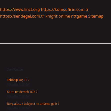
https://www.linct.org
https://komsufirin.com.tr
https://sendegel.com.tr
knight online
nttgame
Sitemap
Sidebar
Son Yazılar
Tobb tıp kaç TL ?
Ağustos 8, 2026
Kerat ne demek TDK ?
Ağustos 7, 2026
Borç alacak bakiyesi ne anlama gelir ?
Ağustos 6, 2026