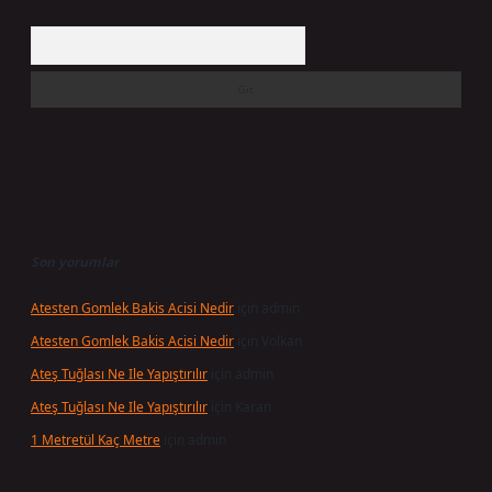
Arama
Son yorumlar
Atesten Gomlek Bakis Acisi Nedir
için
admin
Atesten Gomlek Bakis Acisi Nedir
için
Volkan
Ateş Tuğlası Ne Ile Yapıştırılır
için
admin
Ateş Tuğlası Ne Ile Yapıştırılır
için
Karan
1 Metretül Kaç Metre
için
admin