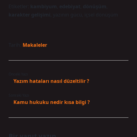
Etiketler:
kambiyum
,
edebiyat
,
dönüşüm
,
karakter gelişimi
,
yazının gücü
,
içsel dönüşüm
Tarih:
Makaleler
Önceki Yazı
Yazım hataları nasıl düzeltilir ?
Sonraki Yazı
Kamu hukuku nedir kısa bilgi ?
Bir yanıt yazın