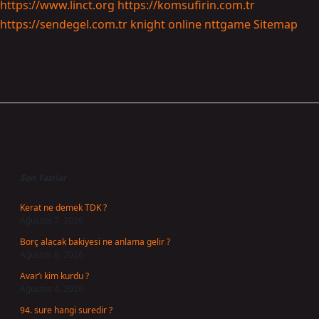
https://www.linct.org
https://komsufirin.com.tr
https://sendegel.com.tr
knight online
nttgame
Sitemap
Sidebar
Son Yazılar
Kerat ne demek TDK ?
Ağustos 7, 2026
Borç alacak bakiyesi ne anlama gelir ?
Ağustos 6, 2026
Avar’ı kim kurdu ?
Ağustos 4, 2026
94. sure hangi suredir ?