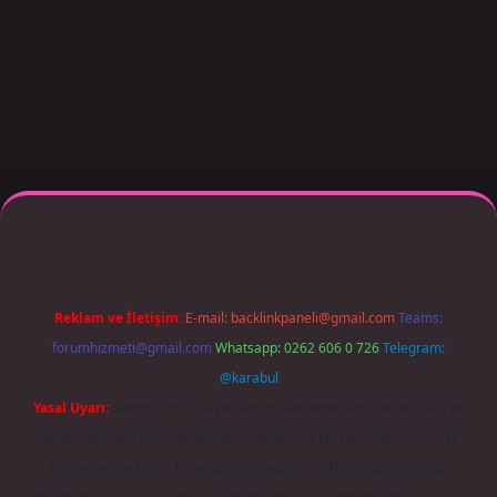
exper giriş adresi güncellendi
betexper.xyz
m elexbet
Reklam ve İletişim:
E-mail:
backlinkpaneli@gmail.com
Teams:
forumhizmeti@gmail.com
Whatsapp: 0262 606 0 726
Telegram:
@karabul
Yasal Uyarı:
Sitemiz, 5651 Sayılı Kanun gereğince Bilgi Teknolojileri ve
İletişim Kurumu (BTK) tarafından onaylanmış bir Yer Sağlayıcı olarak
hizmet vermektedir. Bu nedenle, sitedeki içerikleri proaktif olarak