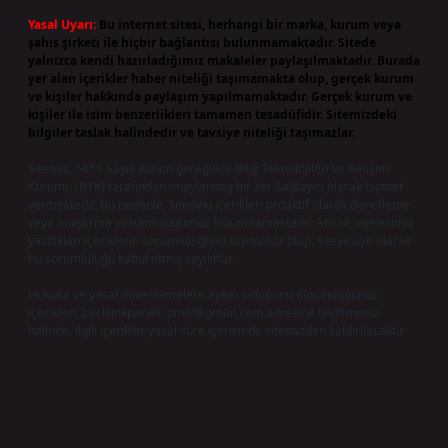
Yasal Uyarı:
Bu internet sitesi, herhangi bir marka, kurum veya
şahıs şirketi ile hiçbir bağlantısı bulunmamaktadır. Sitede
yalnızca kendi hazırladığımız makaleler paylaşılmaktadır. Burada
yer alan içerikler haber niteliği taşımamakta olup, gerçek kurum
ve kişiler hakkında paylaşım yapılmamaktadır. Gerçek kurum ve
kişiler ile isim benzerlikleri tamamen tesadüfidir. Sitemizdeki
bilgiler taslak halindedir ve tavsiye niteliği taşımazlar.
Sitemiz, 5651 Sayılı Kanun gereğince Bilgi Teknolojileri ve İletişim
Kurumu (BTK) tarafından onaylanmış bir Yer Sağlayıcı olarak hizmet
vermektedir. Bu nedenle, sitedeki içerikleri proaktif olarak denetleme
veya araştırma yükümlülüğümüz bulunmamaktadır. Ancak, üyelerimiz
yazdıkları içeriklerin sorumluluğunu taşımakta olup, siteye üye olarak
bu sorumluluğu kabul etmiş sayılırlar.
Hukuka ve yasal düzenlemelere aykırı olduğunu düşündüğünüz
içerikleri,
backlinkpanelicomtr@gmail.com
adresine bildirmeniz
halinde, ilgili içerikler yasal süre içerisinde sitemizden kaldırılacaktır.