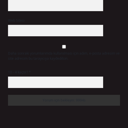
Web Sitesi
Daha sonraki yorumlarımda kullanılması için adım, e-posta adresim ve
site adresim bu tarayıcıya kaydedilsin.
10 - 4 kaçtır?
*