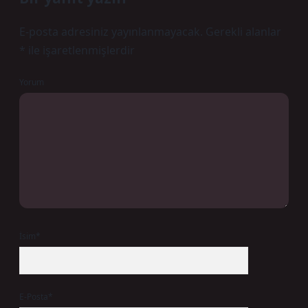
E-posta adresiniz yayınlanmayacak.
Gerekli alanlar
*
ile işaretlenmişlerdir
Yorum
İsim*
E-Posta*