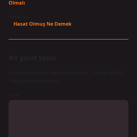
Olmalı
Sonraki Yazı
Hasat Olmuş Ne Demek
Bir yanıt yazın
E-posta adresiniz yayınlanmayacak.
Gerekli alanlar
*
ile işaretlenmişlerdir
Yorum