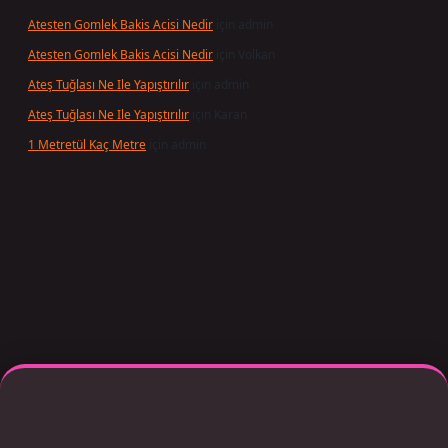
Atesten Gomlek Bakis Acisi Nedir
için
admin
Atesten Gomlek Bakis Acisi Nedir
için
Volkan
Ateş Tuğlası Ne Ile Yapıştırılır
için
admin
Ateş Tuğlası Ne Ile Yapıştırılır
için
Karan
1 Metretül Kaç Metre
için
admin
riş
Betexper giriş adresi güncellendi
betexper.xyz
m elexbet