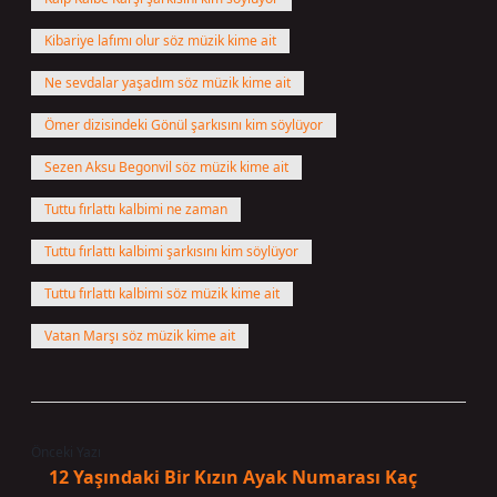
Kibariye lafımı olur söz müzik kime ait
Ne sevdalar yaşadım söz müzik kime ait
Ömer dizisindeki Gönül şarkısını kim söylüyor
Sezen Aksu Begonvil söz müzik kime ait
Tuttu fırlattı kalbimi ne zaman
Tuttu fırlattı kalbimi şarkısını kim söylüyor
Tuttu fırlattı kalbimi söz müzik kime ait
Vatan Marşı söz müzik kime ait
Önceki Yazı
12 Yaşındaki Bir Kızın Ayak Numarası Kaç