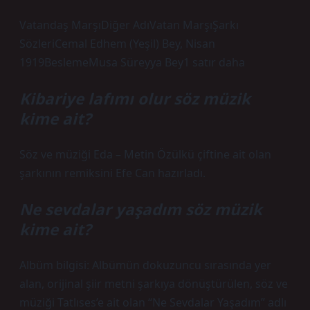
Vatandaş MarşıDiğer AdıVatan MarşıŞarkı
SözleriCemal Edhem (Yeşil) Bey, Nisan
1919BeslemeMusa Süreyya Bey1 satır daha
Kibariye lafımı olur söz müzik
kime ait?
Söz ve müziği Eda – Metin Özülkü çiftine ait olan
şarkının remiksini Efe Can hazırladı.
Ne sevdalar yaşadım söz müzik
kime ait?
Albüm bilgisi: Albümün dokuzuncu sırasında yer
alan, orijinal şiir metni şarkıya dönüştürülen, söz ve
müziği Tatlıses’e ait olan “Ne Sevdalar Yaşadım” adlı