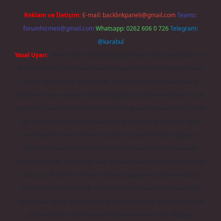
Reklam ve İletişim:
E-mail:
backlinkpaneli@gmail.com
Teams:
forumhizmeti@gmail.com
Whatsapp: 0262 606 0 726
Telegram:
@karabul
Yasal Uyarı:
Sitemiz, 5651 Sayılı Kanun gereğince Bilgi Teknolojileri ve
İletişim Kurumu (BTK) tarafından onaylanmış bir Yer Sağlayıcı olarak
hizmet vermektedir. Bu nedenle, sitedeki içerikleri proaktif olarak
denetleme veya araştırma yükümlülüğümüz bulunmamaktadır. Ancak,
üyelerimiz yazdıkları içeriklerin sorumluluğunu taşımakta olup, siteye
üye olarak bu sorumluluğu kabul etmiş sayılırlar. Bu internet sitesi,
herhangi bir marka, kurum veya şahıs şirketi ile hiçbir bağlantısı
bulunmamaktadır. Sitede yalnızca kendi hazırladığımız makaleler
paylaşılmaktadır. Burada yer alan içerikler haber niteliği taşımamakta
olup, gerçek kurum ve kişiler hakkında paylaşım yapılmamaktadır.
Gerçek kurum ve kişiler ile isim benzerlikleri tamamen tesadüfidir.
Sitemiz, kar amacı gütmeyen ve tamamen ücretsiz bir bilgi paylaşım
platformudur. Hukuka ve yasal düzenlemelere aykırı olduğunu