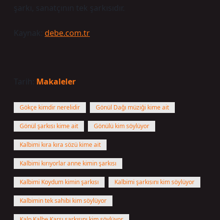
şarkı, sanatçının tek şarkısıdır.
Kaynak:
debe.com.tr
Tarih:
Makaleler
Gökçe kimdir nerelidir
Gönül Dağı müziği kime ait
Gönül şarkısı kime ait
Gönülü kim söylüyor
Kalbimi kıra kıra sözü kime ait
Kalbimi kırıyorlar anne kimin şarkısı
Kalbimi Koydum kimin şarkısı
Kalbimi şarkısını kim söylüyor
Kalbimin tek sahibi kim söylüyor
Kalp Kalbe Karşı şarkısını kim söylüyor