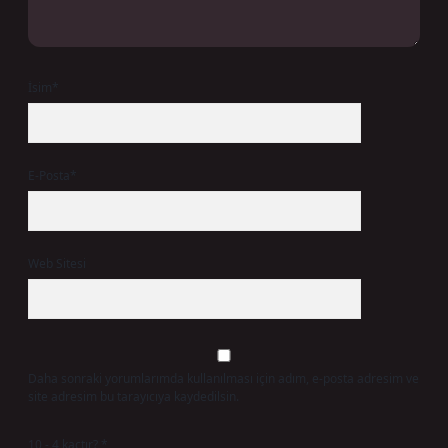
İsim*
E-Posta*
Web Sitesi
Daha sonraki yorumlarımda kullanılması için adım, e-posta adresim ve
site adresim bu tarayıcıya kaydedilsin.
10 - 4 kaçtır?
*