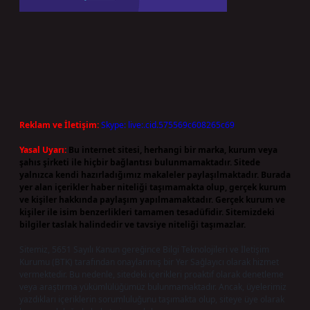
Reklam ve İletişim:
Skype: live:.cid.575569c608265c69
Yasal Uyarı:
Bu internet sitesi, herhangi bir marka, kurum veya
şahıs şirketi ile hiçbir bağlantısı bulunmamaktadır. Sitede
yalnızca kendi hazırladığımız makaleler paylaşılmaktadır. Burada
yer alan içerikler haber niteliği taşımamakta olup, gerçek kurum
ve kişiler hakkında paylaşım yapılmamaktadır. Gerçek kurum ve
kişiler ile isim benzerlikleri tamamen tesadüfidir. Sitemizdeki
bilgiler taslak halindedir ve tavsiye niteliği taşımazlar.
Sitemiz, 5651 Sayılı Kanun gereğince Bilgi Teknolojileri ve İletişim
Kurumu (BTK) tarafından onaylanmış bir Yer Sağlayıcı olarak hizmet
vermektedir. Bu nedenle, sitedeki içerikleri proaktif olarak denetleme
veya araştırma yükümlülüğümüz bulunmamaktadır. Ancak, üyelerimiz
yazdıkları içeriklerin sorumluluğunu taşımakta olup, siteye üye olarak