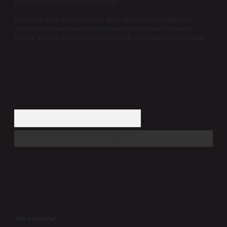
bu sorumluluğu kabul etmiş sayılırlar.
Hukuka ve yasal düzenlemelere aykırı olduğunu düşündüğünüz
içerikleri,
backlinkpanelicomtr@gmail.com
adresine bildirmeniz
halinde, ilgili içerikler yasal süre içerisinde sitemizden kaldırılacaktır.
Arama
Son yorumlar