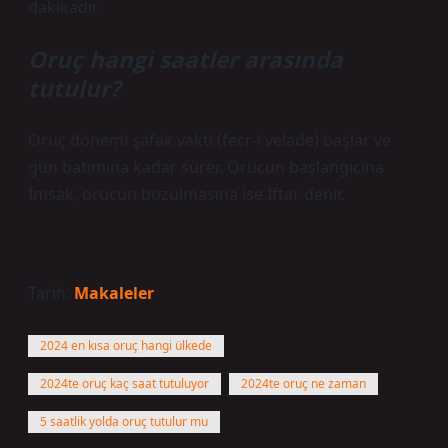
dakikadır.
Oruç hangi saatler arasında
tutulur?
Oruç dönemi şafak vakti (fecr-i velade) başlar ve
gün batımına kadar sürer. Orucun başlangıcına
İmsak, orucun bozulmasına ise İftar denir.
Tarih:
Makaleler
2024 en kısa oruç hangi ülkede
2024te oruç kaç saat tutuluyor
2024te oruç ne zaman
5 saatlik yolda oruç tutulur mu