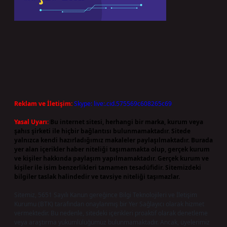
Reklam ve İletişim:
Skype: live:.cid.575569c608265c69
Yasal Uyarı:
Bu internet sitesi, herhangi bir marka, kurum veya
şahıs şirketi ile hiçbir bağlantısı bulunmamaktadır. Sitede
yalnızca kendi hazırladığımız makaleler paylaşılmaktadır. Burada
yer alan içerikler haber niteliği taşımamakta olup, gerçek kurum
ve kişiler hakkında paylaşım yapılmamaktadır. Gerçek kurum ve
kişiler ile isim benzerlikleri tamamen tesadüfidir. Sitemizdeki
bilgiler taslak halindedir ve tavsiye niteliği taşımazlar.
Sitemiz, 5651 Sayılı Kanun gereğince Bilgi Teknolojileri ve İletişim
Kurumu (BTK) tarafından onaylanmış bir Yer Sağlayıcı olarak hizmet
vermektedir. Bu nedenle, sitedeki içerikleri proaktif olarak denetleme
veya araştırma yükümlülüğümüz bulunmamaktadır. Ancak, üyelerimiz