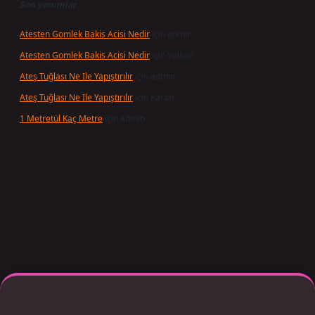
Son yorumlar
Atesten Gomlek Bakis Acisi Nedir
için
admin
Atesten Gomlek Bakis Acisi Nedir
için
Volkan
Ateş Tuğlası Ne Ile Yapıştırılır
için
admin
Ateş Tuğlası Ne Ile Yapıştırılır
için
Karan
1 Metretül Kaç Metre
için
admin
 giriş adresi güncellendi
betexper.xyz
m elexbet