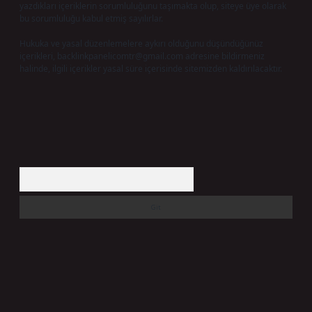
yazdıkları içeriklerin sorumluluğunu taşımakta olup, siteye üye olarak
bu sorumluluğu kabul etmiş sayılırlar.
Hukuka ve yasal düzenlemelere aykırı olduğunu düşündüğünüz
içerikleri,
backlinkpanelicomtr@gmail.com
adresine bildirmeniz
halinde, ilgili içerikler yasal süre içerisinde sitemizden kaldırılacaktır.
Arama