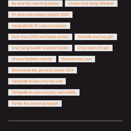
Bu sene kaç saat oruç tutulur
En kısa oruç hangi ülkededir
En uzun orucu hangi il tutuyor 2024
Hangi ülkede 35 saat oruç tutuyor
Hızır orucu 2024 saat kaçta açılıyor
Kuranda oruç kaç gün
Oruç hangi saatler arasında tutulur
Oruç neden 30 gün
Orucun faydaları nelerdir
Ramazan kaç saat
Ramazanda kaç gün oruç tutulur 2024
Türkiyede en kısa oruç kaç saat
Türkiyede en uzun oruç kaç saat tutuldu
Türkler kaç saat oruç tutuyor