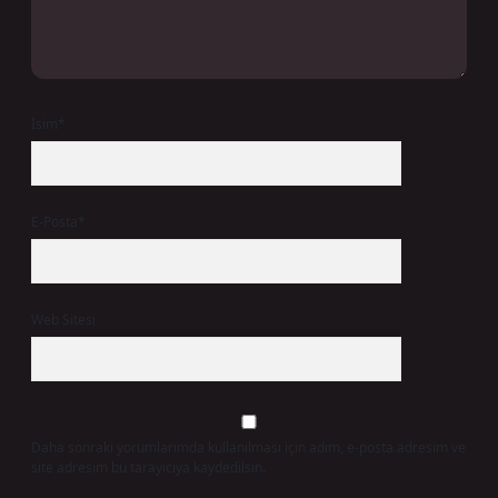
İsim*
E-Posta*
Web Sitesi
Daha sonraki yorumlarımda kullanılması için adım, e-posta adresim ve
site adresim bu tarayıcıya kaydedilsin.