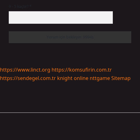
9 - 5 kaçtır?
*
https://www.linct.org
https://komsufirin.com.tr
https://sendegel.com.tr
knight online
nttgame
Sitemap
Sidebar