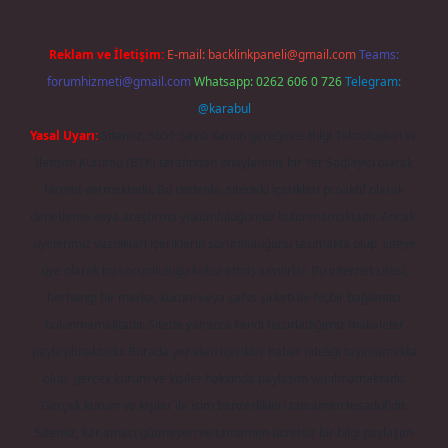
Reklam ve İletişim:
E-mail:
backlinkpaneli@gmail.com
Teams:
forumhizmeti@gmail.com
Whatsapp: 0262 606 0 726
Telegram:
@karabul
Yasal Uyarı:
Sitemiz, 5651 Sayılı Kanun gereğince Bilgi Teknolojileri ve
İletişim Kurumu (BTK) tarafından onaylanmış bir Yer Sağlayıcı olarak
hizmet vermektedir. Bu nedenle, sitedeki içerikleri proaktif olarak
denetleme veya araştırma yükümlülüğümüz bulunmamaktadır. Ancak,
üyelerimiz yazdıkları içeriklerin sorumluluğunu taşımakta olup, siteye
üye olarak bu sorumluluğu kabul etmiş sayılırlar. Bu internet sitesi,
herhangi bir marka, kurum veya şahıs şirketi ile hiçbir bağlantısı
bulunmamaktadır. Sitede yalnızca kendi hazırladığımız makaleler
paylaşılmaktadır. Burada yer alan içerikler haber niteliği taşımamakta
olup, gerçek kurum ve kişiler hakkında paylaşım yapılmamaktadır.
Gerçek kurum ve kişiler ile isim benzerlikleri tamamen tesadüfidir.
Sitemiz, kar amacı gütmeyen ve tamamen ücretsiz bir bilgi paylaşım