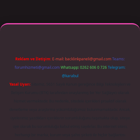
per giriş adresi güncellendi
betexper.xyz
m elexbet
Reklam ve İletişim:
E-mail:
backlinkpaneli@gmail.com
Teams:
forumhizmeti@gmail.com
Whatsapp: 0262 606 0 726
Telegram:
@karabul
Yasal Uyarı:
Sitemiz, 5651 Sayılı Kanun gereğince Bilgi Teknolojileri ve
İletişim Kurumu (BTK) tarafından onaylanmış bir Yer Sağlayıcı olarak
hizmet vermektedir. Bu nedenle, sitedeki içerikleri proaktif olarak
denetleme veya araştırma yükümlülüğümüz bulunmamaktadır. Ancak,
üyelerimiz yazdıkları içeriklerin sorumluluğunu taşımakta olup, siteye
üye olarak bu sorumluluğu kabul etmiş sayılırlar. Bu internet sitesi,
herhangi bir marka, kurum veya şahıs şirketi ile hiçbir bağlantısı