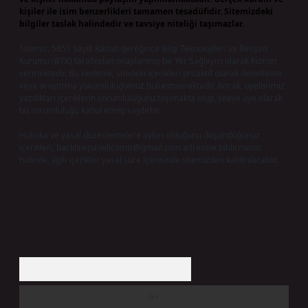
kişiler ile isim benzerlikleri tamamen tesadüfidir. Sitemizdeki
bilgiler taslak halindedir ve tavsiye niteliği taşımazlar.
Sitemiz, 5651 Sayılı Kanun gereğince Bilgi Teknolojileri ve İletişim
Kurumu (BTK) tarafından onaylanmış bir Yer Sağlayıcı olarak hizmet
vermektedir. Bu nedenle, sitedeki içerikleri proaktif olarak denetleme
veya araştırma yükümlülüğümüz bulunmamaktadır. Ancak, üyelerimiz
yazdıkları içeriklerin sorumluluğunu taşımakta olup, siteye üye olarak
bu sorumluluğu kabul etmiş sayılırlar.
Hukuka ve yasal düzenlemelere aykırı olduğunu düşündüğünüz
içerikleri,
backlinkpanelicomtr@gmail.com
adresine bildirmeniz
halinde, ilgili içerikler yasal süre içerisinde sitemizden kaldırılacaktır.
Arama