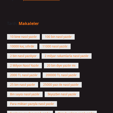
Tarih:
Makaleler
10 bine nasıl yazılır
100 bin nasıl yazılır
10000 kaç sıfırdır
11000 nasıl yazılır
2 bin nasıl yazılıyor
2 milyar rakamlarla nasıl yazılır
2 Milyon Nasıl Yazılır
20 bin diye yazılır mı
2000 TL nasıl yazılır
200000 TL nasıl yazılır
25 bin nasıl yazılır
25000 yazı ile nasıl yazılır
Bin sayısı nasıl yazılır
İkiyüzbin nasıl yazılır
Para miktarı yazıyla nasıl yazılır