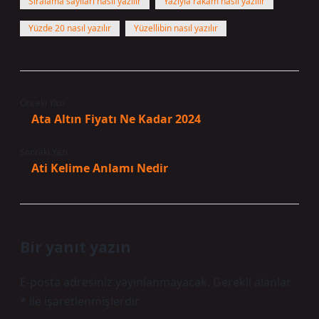
Sıralama sayıları nasıl yazılır
Yazıyla rakam nasıl yazılır
Yüzde 20 nasıl yazılır
Yüzellibin nasıl yazılır
Önceki Yazı
Ata Altın Fiyatı Ne Kadar 2024
Sonraki Yazı
Ati Kelime Anlamı Nedir
Bir yanıt yazın
E-posta adresiniz yayınlanmayacak.
Gerekli alanlar
*
ile işaretlenmişlerdir