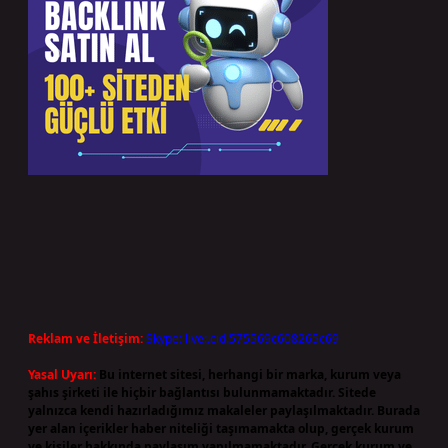
Reklam ve İletişim:
Skype: live:.cid.575569c608265c69
Yasal Uyarı:
Bu internet sitesi, herhangi bir marka, kurum veya
şahıs şirketi ile hiçbir bağlantısı bulunmamaktadır. Sitede
yalnızca kendi hazırladığımız makaleler paylaşılmaktadır. Burada
yer alan içerikler haber niteliği taşımamakta olup, gerçek kurum
ve kişiler hakkında paylaşım yapılmamaktadır. Gerçek kurum ve