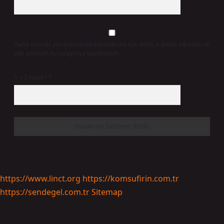
Daha sonraki yorumlarımda kullanılması için adım, e-posta adresim ve
site adresim bu tarayıcıya kaydedilsin.
5 + 3 kaçtır?
*
https://www.linct.org
https://komsufirin.com.tr
https://sendegel.com.tr
Sitemap