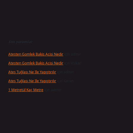
Son yorumlar
Atesten Gomlek Bakis Acisi Nedir
için
admin
Atesten Gomlek Bakis Acisi Nedir
için
Volkan
Ateş Tuğlası Ne Ile Yapıştırılır
için
admin
Ateş Tuğlası Ne Ile Yapıştırılır
için
Karan
1 Metretül Kaç Metre
için
admin