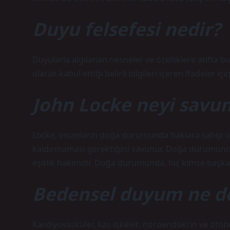
Duyu felsefesi nedir?
Duyularla algılanan nesneler ve özelliklere atıfta bu
olarak kabul ettiği belirli bilgileri içeren ifadeler içi
John Locke neyi savu
Locke, insanların doğa durumunda haklara sahip o
kaldırmaması gerektiğini savunur. Doğa durumunda,
eşitlik hakimdir. Doğa durumunda, hiç kimse başkas
Bedensel duyum ne 
Kardiyovasküler, kas-iskelet, nöroendokrin ve oton