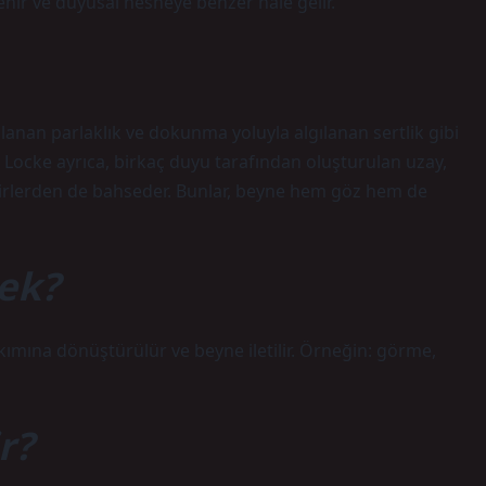
enir ve duyusal nesneye benzer hale gelir.
gılanan parlaklık ve dokunma yoluyla algılanan sertlik gibi
r. Locke ayrıca, birkaç duyu tarafından oluşturulan uzay,
fikirlerden de bahseder. Bunlar, beyne hem göz hem de
ek?
kımına dönüştürülür ve beyne iletilir. Örneğin: görme,
r?