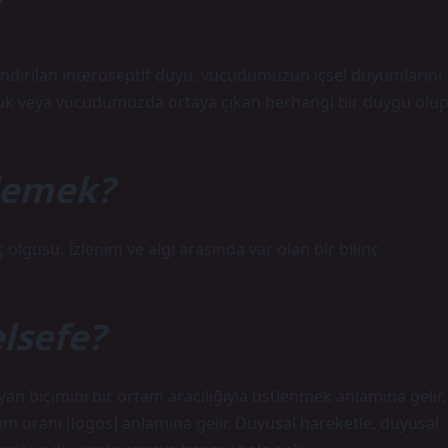
andırılan interoseptif duyu, vücudumuzun içsel duyumlarını
oğuk veya vücudumuzda ortaya çıkan herhangi bir duygu olu
demek?
 olgusu. İzlenim ve algı arasında var olan bir bilinç
lsefe?
 biçimini bir ortam aracılığıyla üstlenmek anlamına gelir.
şım oranı [logos] anlamına gelir. Duyusal hareketle, duyusal