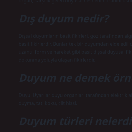
organ, karşılık gelen duyusal nesnenin oranını üstl
Dış duyum nedir?
Dışsal duyumların basit fikirleri, göz tarafından al
basit fikirlerdir. Bunlar tek bir duyumdan elde edili
uzantı, form ve hareket gibi basit dışsal duyusal 
dokunma yoluyla ulaşan fikirlerdir.
Duyum ne demek örn
Duyu: Uyarılar duyu organları tarafından elektrik a
duyma, tat, koku, cilt hissi.
Duyum türleri nelerdi