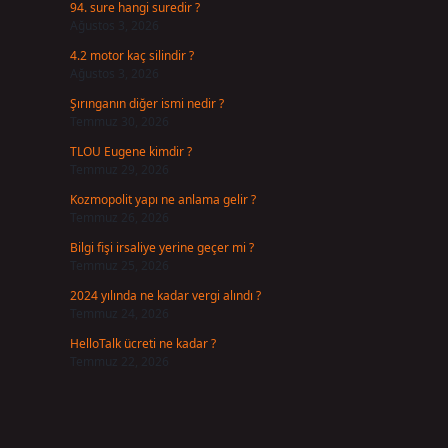
94. sure hangi suredir ?
Ağustos 3, 2026
4.2 motor kaç silindir ?
Ağustos 3, 2026
p
Şırınganın diğer ismi nedir ?
Temmuz 30, 2026
TLOU Eugene kimdir ?
Temmuz 29, 2026
Kozmopolit yapı ne anlama gelir ?
Temmuz 26, 2026
Bilgi fişi irsaliye yerine geçer mi ?
Temmuz 25, 2026
2024 yılında ne kadar vergi alındı ?
Temmuz 24, 2026
HelloTalk ücreti ne kadar ?
Temmuz 22, 2026