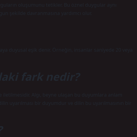
yguların oluşumunu tetikler. Bu öznel duygular aynı
ygun şekilde davranmasına yardımcı olur.
aya duyusal eşik denir. Örneğin, insanlar saniyede 20 veya
aki fark nedir?
 iletilmesidir. Algı, beyne ulaşan bu duyumlara anlam
ilin uyarılması bir duyumdur ve dilin bu uyarılmasının bir
?