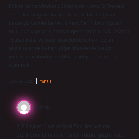
Bakanlığı tarafından düzenlenen Kamu İç Denetçi
Sertifika Programına katılmak ve bu programı
başarıyla tamamlamak. Sınav : Sertifika programı
sonunda yapılan sınavdan geçerli not almak. Atama
: Bakanlıklar ve bağlı idarelerde üst yöneticinin
teklifi üzerine bakan, diğer idarelerde ise üst
yönetici tarafından sertifikalı adaylar arasından
atanmak.
Ocak 21, 2025
Yanıtla
admin
Işıl! Paylaştığınız değerli öneriler, yazının
eksiklerini
tamamladı, metni
daha güçlü
hale