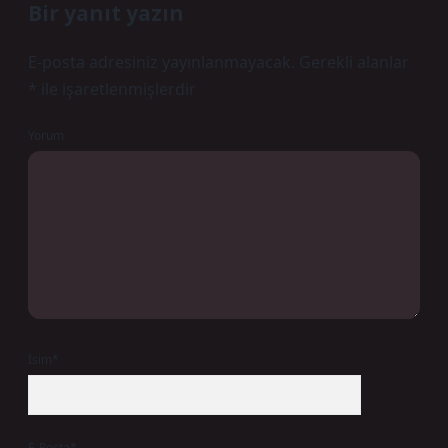
Bir yanıt yazın
E-posta adresiniz yayınlanmayacak.
Gerekli alanlar
*
ile işaretlenmişlerdir
Yorum
İsim*
E-Posta*