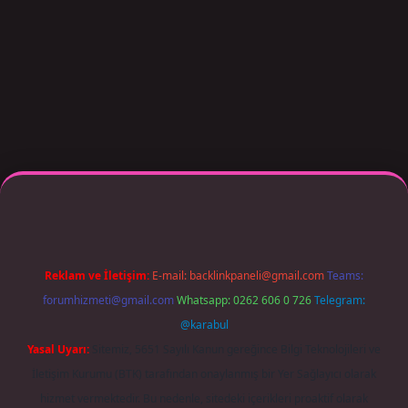
 adresi güncellendi
betexper.xyz
m elexbet
Reklam ve İletişim:
E-mail:
backlinkpaneli@gmail.com
Teams:
forumhizmeti@gmail.com
Whatsapp: 0262 606 0 726
Telegram:
@karabul
Yasal Uyarı:
Sitemiz, 5651 Sayılı Kanun gereğince Bilgi Teknolojileri ve
İletişim Kurumu (BTK) tarafından onaylanmış bir Yer Sağlayıcı olarak
hizmet vermektedir. Bu nedenle, sitedeki içerikleri proaktif olarak