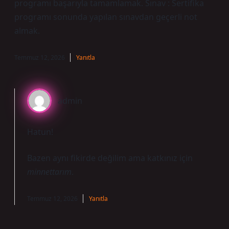
programı başarıyla tamamlamak. Sınav : Sertifika
programı sonunda yapılan sınavdan geçerli not
almak.
Temmuz 12, 2026
Yanıtla
admin
Hatun!
Bazen aynı fikirde değilim ama katkınız için
minnettarım
.
Temmuz 12, 2026
Yanıtla