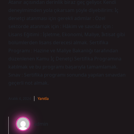
Atanır açısından derinlik biraz geç geliyor. Kendi
deneyimimden yola çıkarsam şöyle diyebilirim: İç
denetçi atanması için gerekli adımlar : Özel
sektörde atanmak için : Hâkim ve savcılar için :
Lisans Eğitimi : İşletme, Ekonomi, Maliye, İktisat gibi
bölümlerden lisans derecesi almak. Sertifika
Programı : Hazine ve Maliye Bakanlığı tarafından
düzenlenen Kamu İç Denetçi Sertifika Programına
katılmak ve bu programı başarıyla tamamlamak.
Sınav : Sertifika programı sonunda yapılan sınavdan
geçerli not almak.
Aralık 4, 2024
Yanıtla
admin