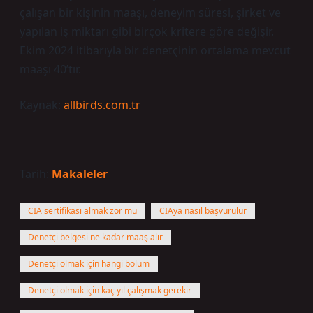
çalışan bir kişinin maaşı, deneyim süresi, şirket ve
yapılan iş miktarı gibi birçok kritere göre değişir.
Ekim 2024 itibarıyla bir denetçinin ortalama mevcut
maaşı 40’tır.
Kaynak:
allbirds.com.tr
Tarih:
Makaleler
CIA sertifikası almak zor mu
CIAya nasıl başvurulur
Denetçi belgesi ne kadar maaş alır
Denetçi olmak için hangi bölüm
Denetçi olmak için kaç yıl çalışmak gerekir