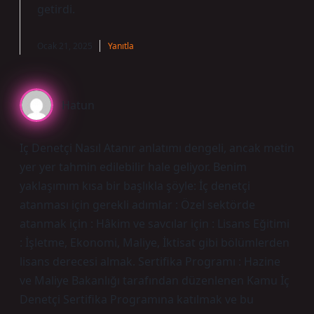
getirdi.
Ocak 21, 2025
Yanıtla
Hatun
Iç Denetçi Nasıl Atanır anlatımı dengeli, ancak metin
yer yer tahmin edilebilir hale geliyor. Benim
yaklaşımım kısa bir başlıkla şöyle: İç denetçi
atanması için gerekli adımlar : Özel sektörde
atanmak için : Hâkim ve savcılar için : Lisans Eğitimi
: İşletme, Ekonomi, Maliye, İktisat gibi bölümlerden
lisans derecesi almak. Sertifika Programı : Hazine
ve Maliye Bakanlığı tarafından düzenlenen Kamu İç
Denetçi Sertifika Programına katılmak ve bu