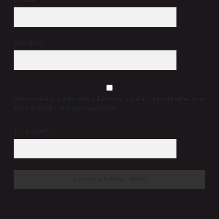
Web Sitesi
Daha sonraki yorumlarımda kullanılması için adım, e-posta adresim ve
site adresim bu tarayıcıya kaydedilsin.
10 - 4 kaçtır?
*