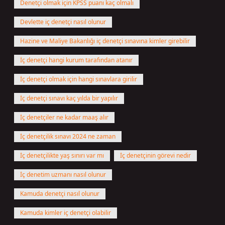
Denetçi olmak için KPSS puanı kaç olmalı
Devlette iç denetçi nasıl olunur
Hazine ve Maliye Bakanlığı iç denetçi sınavına kimler girebilir
İç denetçi hangi kurum tarafından atanır
İç denetçi olmak için hangi sınavlara girilir
İç denetçi sınavı kaç yılda bir yapılır
İç denetçiler ne kadar maaş alır
İç denetçilik sınavı 2024 ne zaman
İç denetçilikte yaş sınırı var mı
İç denetçinin görevi nedir
İç denetim uzmanı nasıl olunur
Kamuda denetçi nasıl olunur
Kamuda kimler iç denetçi olabilir