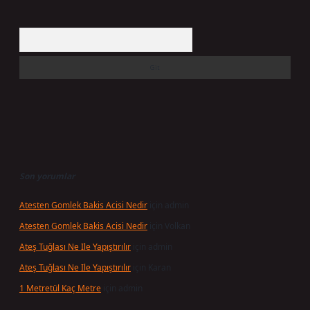
Arama
Son yorumlar
Atesten Gomlek Bakis Acisi Nedir
için
admin
Atesten Gomlek Bakis Acisi Nedir
için
Volkan
Ateş Tuğlası Ne Ile Yapıştırılır
için
admin
Ateş Tuğlası Ne Ile Yapıştırılır
için
Karan
1 Metretül Kaç Metre
için
admin