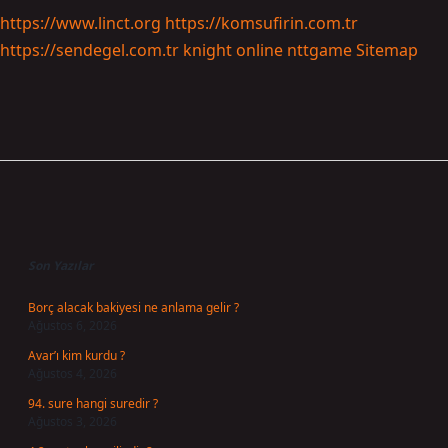
https://www.linct.org
https://komsufirin.com.tr
https://sendegel.com.tr
knight online
nttgame
Sitemap
Sidebar
Son Yazılar
Borç alacak bakiyesi ne anlama gelir ?
Ağustos 6, 2026
Avar’ı kim kurdu ?
Ağustos 4, 2026
94. sure hangi suredir ?
Ağustos 3, 2026