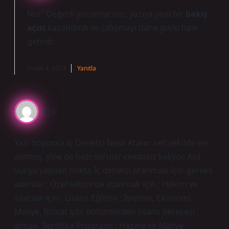
Nur! Değerli yorumlarınız, yazıya yeni bir
bakış
açısı
kazandırdı ve çalışmayı daha
güçlü
hale
getirdi.
Aralık 4, 2024
Yanıtla
Işıl
Yazı boyunca Iç Denetçi Nasıl Atanır net şekilde ele
alınmış, yine de bazı sorular cevapsız kalıyor. Asıl
vurgu yapılan nokta İç denetçi atanması için gerekli
adımlar : Özel sektörde atanmak için : Hâkim ve
savcılar için : Lisans Eğitimi : İşletme, Ekonomi,
Maliye, İktisat gibi bölümlerden lisans derecesi
almak. Sertifika Programı : Hazine ve Maliye