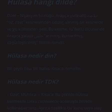
Hülasa hangi dilde?
Özet – Nişanyan Sözlüğü. Arapça χulāṣa(t) خلاصة
“öz, özet” kelimesinden ödünç alınmış bir kelimedir
ve χlṣ kökünden gelir. Bu kelime, fuˁāla(t) ölçüsünde
Arapça χalaṣa خلص “arınmış, kurtarılmış,
özgürleştirilmiş” fiilinin ismidir.
Hülasa nedir din?
Bir şeyin özü, bir bahis. Kısaca, temeller.
Hülasa nedir TDK?
– Özet, Muhtıra, – Kısaca: Bu şekilde hülasa
kelimesini farklı cümlelerde anlamıyla birlikte
kullanabilirsiniz. Ayrıca özellikle bir konu veya olay