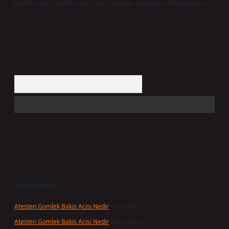
halinde, ilgili içerikler yasal süre içerisinde sitemizden kaldırılacaktır.
Arama
Son yorumlar
Atesten Gomlek Bakis Acisi Nedir
için
admin
Atesten Gomlek Bakis Acisi Nedir
için
Volkan