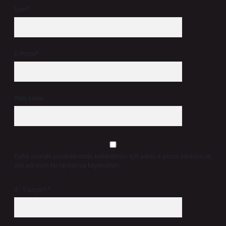
İsim*
E-Posta*
Web Sitesi
Daha sonraki yorumlarımda kullanılması için adım, e-posta adresim ve
site adresim bu tarayıcıya kaydedilsin.
9 - 5 kaçtır?
*