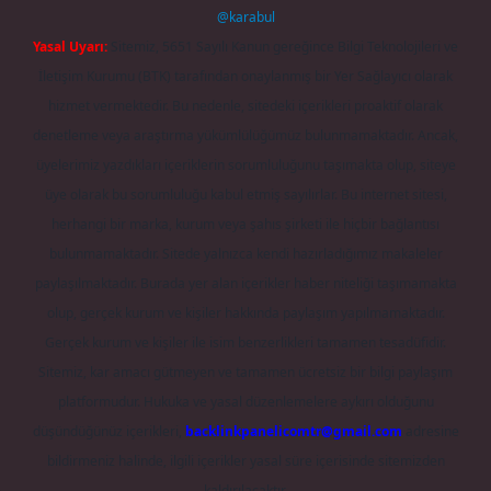
@karabul
Yasal Uyarı:
Sitemiz, 5651 Sayılı Kanun gereğince Bilgi Teknolojileri ve
İletişim Kurumu (BTK) tarafından onaylanmış bir Yer Sağlayıcı olarak
hizmet vermektedir. Bu nedenle, sitedeki içerikleri proaktif olarak
denetleme veya araştırma yükümlülüğümüz bulunmamaktadır. Ancak,
üyelerimiz yazdıkları içeriklerin sorumluluğunu taşımakta olup, siteye
üye olarak bu sorumluluğu kabul etmiş sayılırlar. Bu internet sitesi,
herhangi bir marka, kurum veya şahıs şirketi ile hiçbir bağlantısı
bulunmamaktadır. Sitede yalnızca kendi hazırladığımız makaleler
paylaşılmaktadır. Burada yer alan içerikler haber niteliği taşımamakta
olup, gerçek kurum ve kişiler hakkında paylaşım yapılmamaktadır.
Gerçek kurum ve kişiler ile isim benzerlikleri tamamen tesadüfidir.
Sitemiz, kar amacı gütmeyen ve tamamen ücretsiz bir bilgi paylaşım
platformudur. Hukuka ve yasal düzenlemelere aykırı olduğunu
düşündüğünüz içerikleri,
backlinkpanelicomtr@gmail.com
adresine
bildirmeniz halinde, ilgili içerikler yasal süre içerisinde sitemizden
kaldırılacaktır.