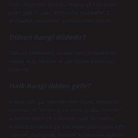
Hilaf – Nişanyan Sözlüğü. Arapça χlf kökünden
gelen χilāf خلاف “1. Muhalefet, muhalefet, 2.
Muhalefet, muhalefet” kelimesinden alıntıdır.
Dilhun hangi dildedir?
“Dilhun” kelimesinin anlamı: Farsça kökenli bir
kelime olup, ağlayan ve çok üzülen kişiler için
kullanılır.
Halk hangi dilden gelir?
Arapça χalḳ خلق kelimesinden ödünç alınmış bir
kelimedir ve “herhangi bir insan grubu, insanlar”
anlamına gelen χlḳ kökünden gelir. Bu kelime,
Aramice/Süryanice χlḳ kökünden gelen χelḳā חֶלְקָא
“bölmek, paylaşmak, bölmek” kelimesiyle ilişkilidir.