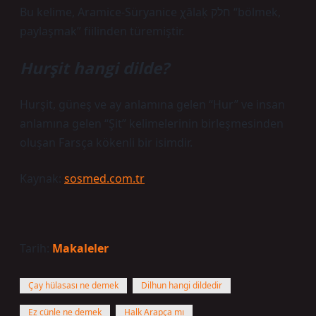
Bu kelime, Aramice-Süryanice χālaḳ חלק “bölmek,
paylaşmak” fiilinden türemiştir.
Hurşit hangi dilde?
Hurşit, güneş ve ay anlamına gelen “Hur” ve insan
anlamına gelen “Şit” kelimelerinin birleşmesinden
oluşan Farsça kökenli bir isimdir.
Kaynak:
sosmed.com.tr
Tarih:
Makaleler
Çay hülasası ne demek
Dilhun hangi dildedir
Ez cünle ne demek
Halk Arapça mı