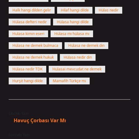
Halk hangi dilden gelir
Hilaf hangi dilde
Hülas nedir
Hülasa defteri nedir
Hülasa hangi dilde
Hulasa kimin eseri
Hülasa mı hülasa mı
Hülasa ne demek bulmaca
Hülasa ne demek din
Hülasa ne demek hukuk
Hülasa nedir din
Hülasa nedir TDK
Hülasai mevcudat ne demek
Hurşit hangi dilde
Mamafih Türkçe mi
Önceki Yazı
Havuç Çorbası Var Mı
Sonraki Yazı