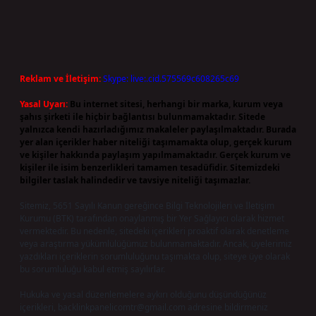
Reklam ve İletişim:
Skype: live:.cid.575569c608265c69
Yasal Uyarı:
Bu internet sitesi, herhangi bir marka, kurum veya
şahıs şirketi ile hiçbir bağlantısı bulunmamaktadır. Sitede
yalnızca kendi hazırladığımız makaleler paylaşılmaktadır. Burada
yer alan içerikler haber niteliği taşımamakta olup, gerçek kurum
ve kişiler hakkında paylaşım yapılmamaktadır. Gerçek kurum ve
kişiler ile isim benzerlikleri tamamen tesadüfidir. Sitemizdeki
bilgiler taslak halindedir ve tavsiye niteliği taşımazlar.
Sitemiz, 5651 Sayılı Kanun gereğince Bilgi Teknolojileri ve İletişim
Kurumu (BTK) tarafından onaylanmış bir Yer Sağlayıcı olarak hizmet
vermektedir. Bu nedenle, sitedeki içerikleri proaktif olarak denetleme
veya araştırma yükümlülüğümüz bulunmamaktadır. Ancak, üyelerimiz
yazdıkları içeriklerin sorumluluğunu taşımakta olup, siteye üye olarak
bu sorumluluğu kabul etmiş sayılırlar.
Hukuka ve yasal düzenlemelere aykırı olduğunu düşündüğünüz
içerikleri,
backlinkpanelicomtr@gmail.com
adresine bildirmeniz