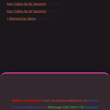
Ateş Tuğlası Ne Ile Yapıştırılır
için
admin
Ateş Tuğlası Ne Ile Yapıştırılır
için
Karan
1 Metretül Kaç Metre
için
admin
per giriş adresi güncellendi
betexper.xyz
m elexbet
Reklam ve İletişim:
E-mail:
backlinkpaneli@gmail.com
Teams:
forumhizmeti@gmail.com
Whatsapp: 0262 606 0 726
Telegram: