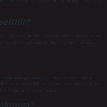
koyu hale getirir. Bu, kan pıhtılarına, kalp krizine veya
eltilir?
ecekler yemek hemoglobin seviyelerini korumaya yardımcı
arından bazıları et, balık, kümes hayvanları, yumurta,
 sapmalar gösteren veya anormal zincirler içeren bir
 faktörler veya çeşitli sağlık koşulları nedeniyle ortaya
 sorunlarının bir işareti olabilir.
yokimya?