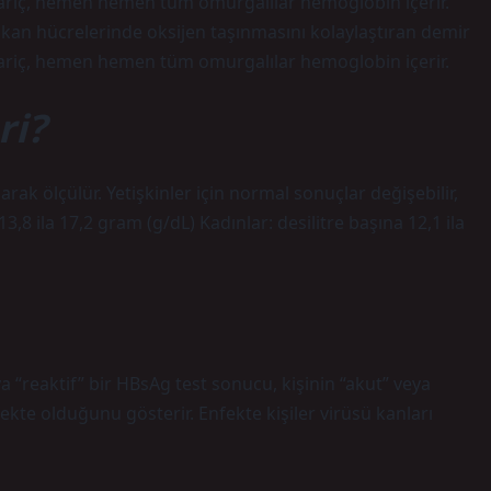
i hariç, hemen hemen tüm omurgalılar hemoglobin içerir.
kan hücrelerinde oksijen taşınmasını kolaylaştıran demir
i hariç, hemen hemen tüm omurgalılar hemoglobin içerir.
ri?
rak ölçülür. Yetişkinler için normal sonuçlar değişebilir,
13,8 ila 17,2 gram (g/dL) Kadınlar: desilitre başına 12,1 ila
ya “reaktif” bir HBsAg test sonucu, kişinin “akut” veya
ekte olduğunu gösterir. Enfekte kişiler virüsü kanları