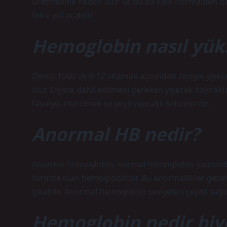
üretmesine neden olur ve bu da kanı normalden daha 
felce yol açabilir.
Hemoglobin nasıl yüks
Demir, folat ve B-12 vitamini açısından zengin yiy
olur. Diyete dahil edilmesi gereken yiyecek kaynakl
fasulye, mercimek ve yeşil yapraklı sebzelerdir.
Anormal HB nedir?
Anormal hemoglobin, normal hemoglobin yapısından
formda olan hemoglobindir. Bu anormallikler genetik
çıkabilir. Anormal hemoglobin seviyeleri çeşitli sağlık
Hemoglobin nedir bi