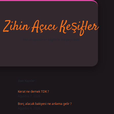
Zihin Açıcı Keşifler
Merak uyandıran bilgilerle dünyaya bak!
Sidebar
betci
vdcasino giriş
ilbet casino
ilbet yeni giriş
Betexper 
Son Yazılar
Kerat ne demek TDK ?
Ağustos 7, 2026
Borç alacak bakiyesi ne anlama gelir ?
Ağustos 6, 2026