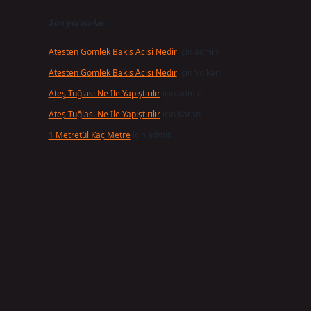
Son yorumlar
Atesten Gomlek Bakis Acisi Nedir
için
admin
Atesten Gomlek Bakis Acisi Nedir
için
Volkan
Ateş Tuğlası Ne Ile Yapıştırılır
için
admin
Ateş Tuğlası Ne Ile Yapıştırılır
için
Karan
1 Metretül Kaç Metre
için
admin