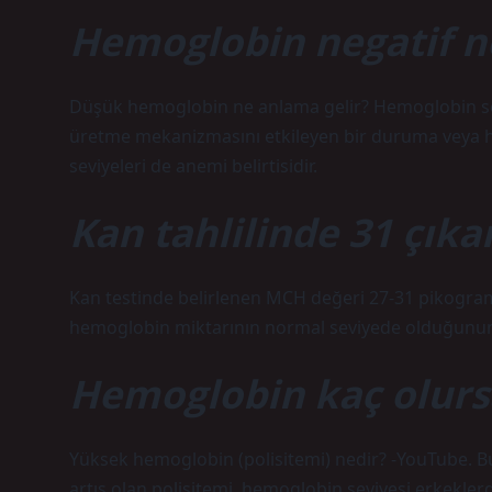
Hemoglobin negatif 
Düşük hemoglobin ne anlama gelir? Hemoglobin sev
üretme mekanizmasını etkileyen bir duruma veya h
seviyeleri de anemi belirtisidir.
Kan tahlilinde 31 çıka
Kan testinde belirlenen MCH değeri 27-31 pikogram 
hemoglobin miktarının normal seviyede olduğunun g
Hemoglobin kaç olursa
Yüksek hemoglobin (polisitemi) nedir? -YouTube. B
artış olan polisitemi, hemoglobin seviyesi erkeklerd