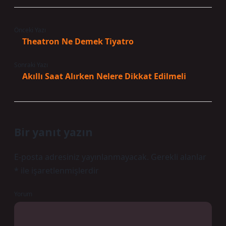
Önceki Yazı
Theatron Ne Demek Tiyatro
Sonraki Yazı
Akıllı Saat Alırken Nelere Dikkat Edilmeli
Bir yanıt yazın
E-posta adresiniz yayınlanmayacak.
Gerekli alanlar
*
ile işaretlenmişlerdir
Yorum