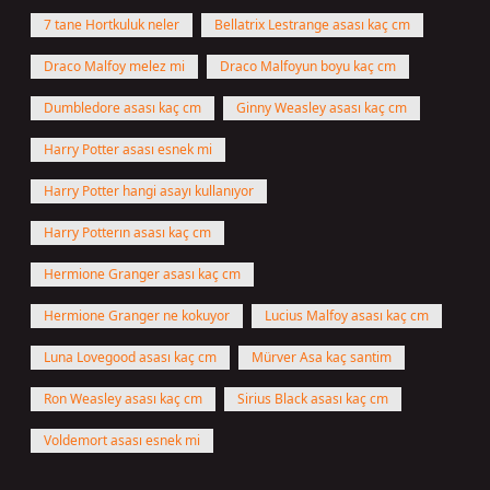
7 tane Hortkuluk neler
Bellatrix Lestrange asası kaç cm
Draco Malfoy melez mi
Draco Malfoyun boyu kaç cm
Dumbledore asası kaç cm
Ginny Weasley asası kaç cm
Harry Potter asası esnek mi
Harry Potter hangi asayı kullanıyor
Harry Potterın asası kaç cm
Hermione Granger asası kaç cm
Hermione Granger ne kokuyor
Lucius Malfoy asası kaç cm
Luna Lovegood asası kaç cm
Mürver Asa kaç santim
Ron Weasley asası kaç cm
Sirius Black asası kaç cm
Voldemort asası esnek mi