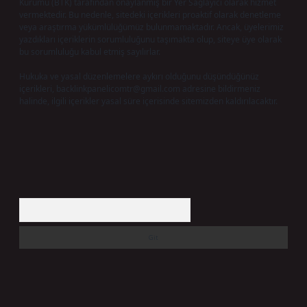
Kurumu (BTK) tarafından onaylanmış bir Yer Sağlayıcı olarak hizmet
vermektedir. Bu nedenle, sitedeki içerikleri proaktif olarak denetleme
veya araştırma yükümlülüğümüz bulunmamaktadır. Ancak, üyelerimiz
yazdıkları içeriklerin sorumluluğunu taşımakta olup, siteye üye olarak
bu sorumluluğu kabul etmiş sayılırlar.
Hukuka ve yasal düzenlemelere aykırı olduğunu düşündüğünüz
içerikleri,
backlinkpanelicomtr@gmail.com
adresine bildirmeniz
halinde, ilgili içerikler yasal süre içerisinde sitemizden kaldırılacaktır.
Arama