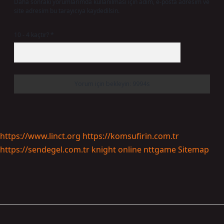
Daha sonraki yorumlarımda kullanılması için adım, e-posta adresim ve
site adresim bu tarayıcıya kaydedilsin.
10 - 4 kaçtır?
*
https://www.linct.org
https://komsufirin.com.tr
https://sendegel.com.tr
knight online
nttgame
Sitemap