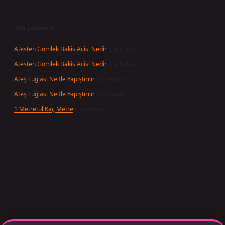
Son yorumlar
Atesten Gomlek Bakis Acisi Nedir
için
admin
Atesten Gomlek Bakis Acisi Nedir
için
Volkan
Ateş Tuğlası Ne Ile Yapıştırılır
için
admin
Ateş Tuğlası Ne Ile Yapıştırılır
için
Karan
1 Metretül Kaç Metre
için
admin
per giriş adresi güncellendi
betexper.xyz
m elexbet