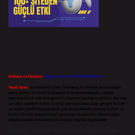
Reklam ve İletişim:
Skype: live:.cid.575569c608265c69
Yasal Uyarı:
Bu internet sitesi, herhangi bir marka, kurum veya
şahıs şirketi ile hiçbir bağlantısı bulunmamaktadır. Sitede
yalnızca kendi hazırladığımız makaleler paylaşılmaktadır. Burada
yer alan içerikler haber niteliği taşımamakta olup, gerçek kurum
ve kişiler hakkında paylaşım yapılmamaktadır. Gerçek kurum ve
kişiler ile isim benzerlikleri tamamen tesadüfidir. Sitemizdeki
bilgiler taslak halindedir ve tavsiye niteliği taşımazlar.
Sitemiz, 5651 Sayılı Kanun gereğince Bilgi Teknolojileri ve İletişim