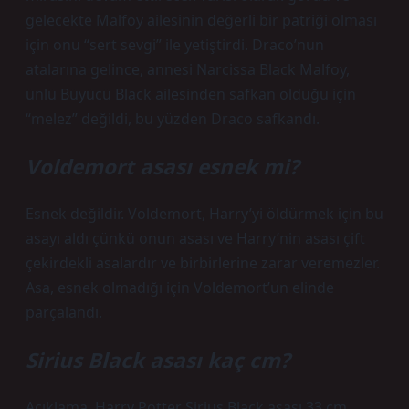
gelecekte Malfoy ailesinin değerli bir patriği olması
için onu “sert sevgi” ile yetiştirdi. Draco’nun
atalarına gelince, annesi Narcissa Black Malfoy,
ünlü Büyücü Black ailesinden safkan olduğu için
“melez” değildi, bu yüzden Draco safkandı.
Voldemort asası esnek mi?
Esnek değildir. Voldemort, Harry’yi öldürmek için bu
asayı aldı çünkü onun asası ve Harry’nin asası çift
çekirdekli asalardır ve birbirlerine zarar veremezler.
Asa, esnek olmadığı için Voldemort’un elinde
parçalandı.
Sirius Black asası kaç cm?
Açıklama. Harry Potter Sirius Black asası 33 cm