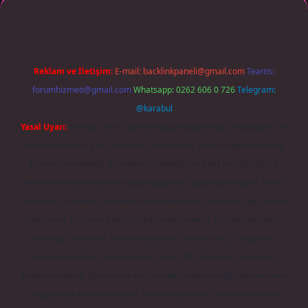
Reklam ve İletişim:
E-mail:
backlinkpaneli@gmail.com
Teams:
forumhizmeti@gmail.com
Whatsapp: 0262 606 0 726
Telegram:
@karabul
Yasal Uyarı:
Sitemiz, 5651 Sayılı Kanun gereğince Bilgi Teknolojileri ve
İletişim Kurumu (BTK) tarafından onaylanmış bir Yer Sağlayıcı olarak
hizmet vermektedir. Bu nedenle, sitedeki içerikleri proaktif olarak
denetleme veya araştırma yükümlülüğümüz bulunmamaktadır. Ancak,
üyelerimiz yazdıkları içeriklerin sorumluluğunu taşımakta olup, siteye
üye olarak bu sorumluluğu kabul etmiş sayılırlar. Bu internet sitesi,
herhangi bir marka, kurum veya şahıs şirketi ile hiçbir bağlantısı
bulunmamaktadır. Sitede yalnızca kendi hazırladığımız makaleler
paylaşılmaktadır. Burada yer alan içerikler haber niteliği taşımamakta
olup, gerçek kurum ve kişiler hakkında paylaşım yapılmamaktadır.