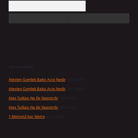
Arama
Son yorumlar
Atesten Gomlek Bakis Acisi Nedir
için
admin
Atesten Gomlek Bakis Acisi Nedir
için
Volkan
Ateş Tuğlası Ne Ile Yapıştırılır
için
admin
Ateş Tuğlası Ne Ile Yapıştırılır
için
Karan
1 Metretül Kaç Metre
için
admin