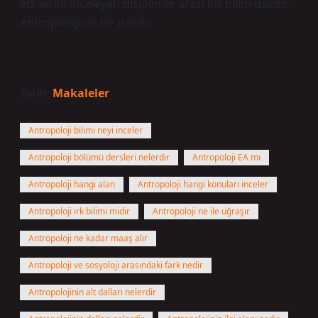
etkilerini inceleyen disiplinler arası bir bilim dalıdır.
Antropolojinin bir dalıdır.
Tarih:
Makaleler
Antropoloji bilimi neyi inceler
Antropoloji bölümü dersleri nelerdir
Antropoloji EA mı
Antropoloji hangi alan
Antropoloji hangi konuları inceler
Antropoloji ırk bilimi midir
Antropoloji ne ile uğraşır
Antropoloji ne kadar maaş alır
Antropoloji ve sosyoloji arasındaki fark nedir
Antropolojinin alt dalları nelerdir