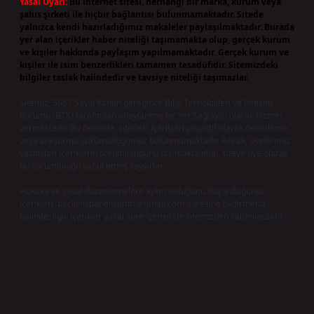
Yasal Uyarı:
Bu internet sitesi, herhangi bir marka, kurum veya
şahıs şirketi ile hiçbir bağlantısı bulunmamaktadır. Sitede
yalnızca kendi hazırladığımız makaleler paylaşılmaktadır. Burada
yer alan içerikler haber niteliği taşımamakta olup, gerçek kurum
ve kişiler hakkında paylaşım yapılmamaktadır. Gerçek kurum ve
kişiler ile isim benzerlikleri tamamen tesadüfidir. Sitemizdeki
bilgiler taslak halindedir ve tavsiye niteliği taşımazlar.
Sitemiz, 5651 Sayılı Kanun gereğince Bilgi Teknolojileri ve İletişim
Kurumu (BTK) tarafından onaylanmış bir Yer Sağlayıcı olarak hizmet
vermektedir. Bu nedenle, sitedeki içerikleri proaktif olarak denetleme
veya araştırma yükümlülüğümüz bulunmamaktadır. Ancak, üyelerimiz
yazdıkları içeriklerin sorumluluğunu taşımakta olup, siteye üye olarak
bu sorumluluğu kabul etmiş sayılırlar.
Hukuka ve yasal düzenlemelere aykırı olduğunu düşündüğünüz
içerikleri,
backlinkpanelicomtr@gmail.com
adresine bildirmeniz
halinde, ilgili içerikler yasal süre içerisinde sitemizden kaldırılacaktır.