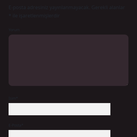
E-posta adresiniz yayınlanmayacak.
Gerekli alanlar
*
ile işaretlenmişlerdir
Yorum
İsim*
E-Posta*