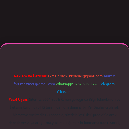
r giriş adresi güncellendi
betexper.xyz
m elexbet
Reklam ve İletişim:
E-mail:
backlinkpaneli@gmail.com
Teams:
forumhizmeti@gmail.com
Whatsapp: 0262 606 0 726
Telegram:
@karabul
Yasal Uyarı:
Sitemiz, 5651 Sayılı Kanun gereğince Bilgi Teknolojileri ve
İletişim Kurumu (BTK) tarafından onaylanmış bir Yer Sağlayıcı olarak
hizmet vermektedir. Bu nedenle, sitedeki içerikleri proaktif olarak
denetleme veya araştırma yükümlülüğümüz bulunmamaktadır. Ancak,