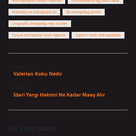
Antropolojinin dalları nelerdir
Antropolojinin ilgi alanı nedir
Arkeoloji mi antropoloji mi
İlk antropolog kimdir
Linguistik antropoloji neyi inceler
Sosyal antropoloji neyle ilgilenir
Toplum nedir antropolojide
Önceki Yazı
Valerian Koku Nedir
Sonraki Yazı
Idari Yargı Hakimi Ne Kadar Maaş Alır
Bir yanıt yazın