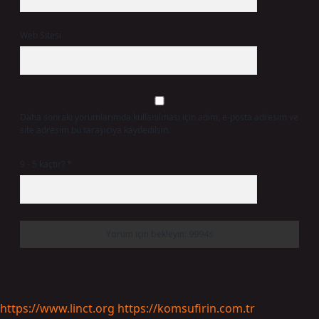
Web Sitesi
Daha sonraki yorumlarımda kullanılması için adım, e-posta adresim ve
site adresim bu tarayıcıya kaydedilsin.
9 - 5 kaçtır?
*
https://www.linct.org
https://komsufirin.com.tr