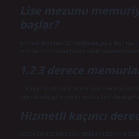
Lise mezunu memuriy
başlar?
657 sayılı Kanunun 36. maddesine göre, lise mezun
ve 3. sınıfın son kademesine kadar yükselebilmekted
1.2 3 derece memurlar
1- Türkiye Büyük Millet Meclisi eski üyeleri ve eski 
kadrolarında görev yapan veya bu kadrolarda görev
Hizmetli kaçıncı dere
BAŞLIK CANDLERADESİVİL MEMUR (LİSE)4444HİZM