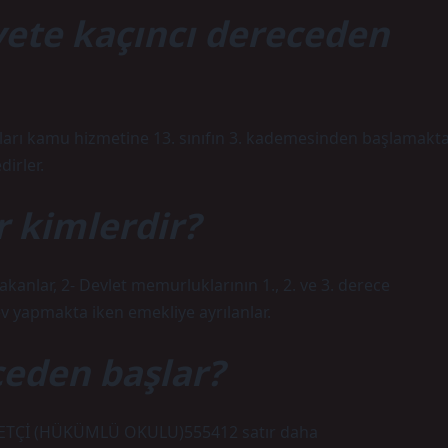
ete kaçıncı dereceden
ları kamu hizmetine 13. sınıfın 3. kademesinden başlamakt
irler.
 kimlerdir?
bakanlar, 2- Devlet memurluklarının 1., 2. ve 3. derece
 yapmakta iken emekliye ayrılanlar.
ceden başlar?
ETÇİ (HÜKÜMLÜ OKULU)555412 satır daha