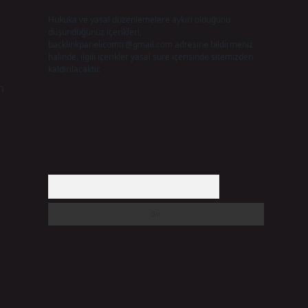
Hukuka ve yasal düzenlemelere aykırı olduğunu
düşündüğünüz içerikleri,
backlinkpanelicomtr@gmail.com
adresine bildirmeniz
halinde, ilgili içerikler yasal süre içerisinde sitemizden
kaldırılacaktır.
n
Arama