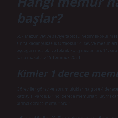
Hangi memur ha
başlar?
657 Mezuniyet ve seviye tablosu nedir? İlkokul mezunl
sınıfa kadar yükselir. Ortaokul 14. seviye mezunları 2
eşdeğeri mesleki ve teknik kolej mezunları: 14. sıra 
fazla makale…•19 Temmuz 2024
Kimler 1 derece mem
Görevliler görev ve sorumluluklarına göre 4 derece
katsayısı vardır. Birinci derece memurlar: Kaymakaml
birinci derece memurlardır.