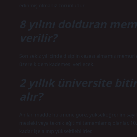
edinmiş olmanız zorunludur.
8 yılını dolduran me
verilir?
Son sekiz yıl içinde disiplin cezası almamış memur
üzere kıdem kademesi verilecek.
2 yıllık üniversite bi
alır?
Anılan madde hükmüne göre, yükseköğrenim sayılma
mesleki veya teknik eğitimi tamamlamış olanlar, 10.
kadar işe alınıp yükseltilebilirler.