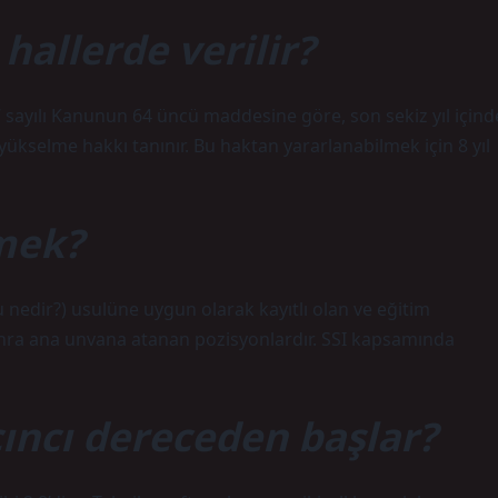
allerde verilir?
sayılı Kanunun 64 üncü maddesine göre, son sekiz yıl içind
ükselme hakkı tanınır. Bu haktan yararlanabilmek için 8 yıl
mek?
u nedir?) usulüne uygun olarak kayıtlı olan ve eğitim
sonra ana unvana atanan pozisyonlardır. SSI kapsamında
ncı dereceden başlar?