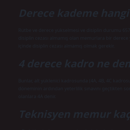
Derece kademe hangi h
Rütbe ve derece yükselmesi ve disiplin durumu 657 
disiplin cezası almamış olan memurlara bir derece y
içinde disiplin cezası almamış olmak gerekir.
4 derece kadro ne de
Bunlar, alt yüklenici kadrosunda (4A, 4B, 4C kadros
döneminin ardından yeterlilik sınavını geçtikten 
olanlara 4A denir.
Teknisyen memur kaçı