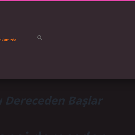
akkımızda
 Dereceden Başlar