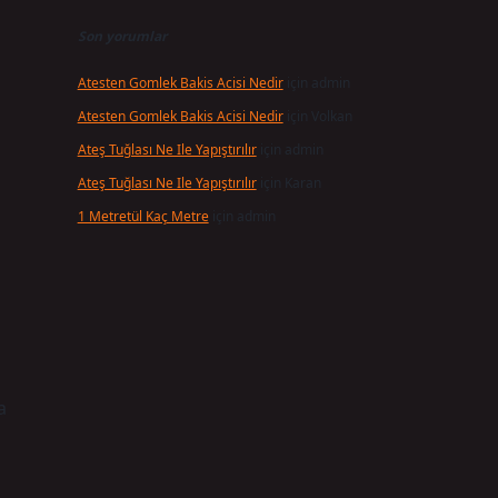
Son yorumlar
Atesten Gomlek Bakis Acisi Nedir
için
admin
Atesten Gomlek Bakis Acisi Nedir
için
Volkan
Ateş Tuğlası Ne Ile Yapıştırılır
için
admin
Ateş Tuğlası Ne Ile Yapıştırılır
için
Karan
1 Metretül Kaç Metre
için
admin
a