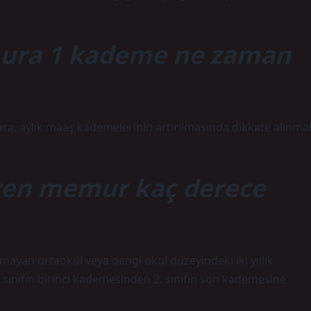
mura 1 kademe ne zaman
lara, aylık maaş kademelerinin artırılmasında dikkate alınma
tiren memur kaç derece
yan ortaokul veya dengi okul düzeyindeki iki yıllık
 sınıfın birinci kademesinden 2. sınıfın son kademesine