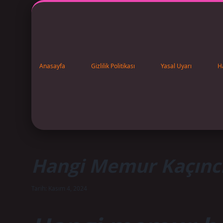
Anasayfa
Gizlilik Politikası
Yasal Uyarı
H
Hangi Memur Kaçıncı
Tarih: Kasım 4, 2024